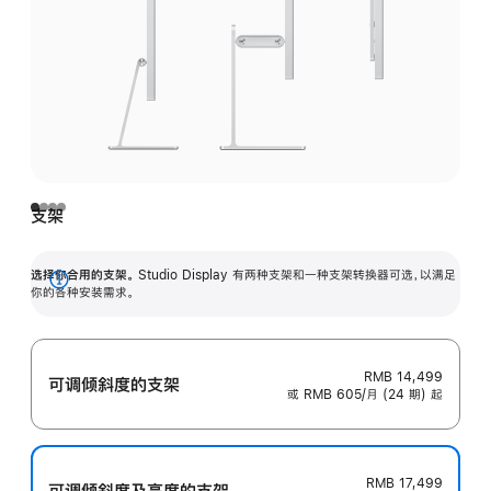
支架
选择你合用的支架。
Studio Display 有两种支架和一种支架转换器可选，以满足
展
你的各种安装需求。
开
RMB 14,499
可调倾斜度的支架
或 RMB 605/月 (24 期) 起
RMB 17,499
可调倾斜度及高‍度的支‍架