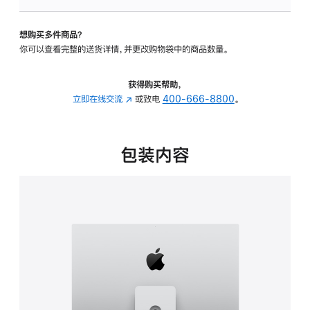
板
-
想购买多件商品？
可
你可以查看完整的送货详情，并更改购物袋中的商品数量。
调
倾
斜
获得购买帮助，
度
立即在线交流
(在
或致电
400-666-8800
。
及
新
高
窗
度
口
包装内容
的
中
支
打
架
开)
的
分
期
付
款
选
项)