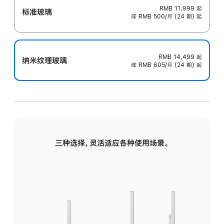
RMB 11,999
起
标准玻璃
或 RMB 500/月 (24 期) 起
RMB 14,499
起
纳米纹理玻璃
或 RMB 605/月 (24 期) 起
三种选择，灵活适应各种使用场景。
标