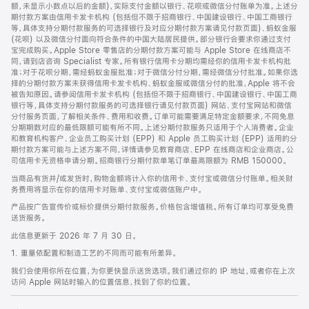
脚
额，未显示小数点以后的金额)，实际支付金额以银行、花呗或微信分付账单为准。上述分
期付款方案由信用卡发卡机构 (包括但不限于招商银行、中国建设银行、中国工商银行
等，具体支持分期付款服务的可选择银行及对应分期付款方案请见付款页面)、蚂蚁金服
(花呗) 以及微信分付面向符合条件的中国大陆居民提供。部分银行会要求你通过支付
宝完成购买。Apple Store 零售店的分期付款方案可能与 Apple Store 在线商店不
同，请到店咨询 Specialist 专家。所有银行信用卡分期均需经你的信用卡发卡机构批
准；对于花呗分期，需经蚂蚁金服批准；对于微信分付分期，需经微信分付批准。如果你选
择的分期付款方案未获得信用卡发卡机构、蚂蚁金服或微信分付的批准，Apple 将不会
被告知原因。请参阅信用卡发卡机构 (包括但不限于招商银行、中国建设银行、中国工商
银行等，具体支持分期付款服务的可选择银行请见付款页面) 网站、支付宝网站和微信
分付服务页面，了解相关条件、费用和收费。订单可能需要满足特定金额要求，不同免息
分期期数对应的最低限额可能有所不同。上述分期付款服务只适用于个人消费者。企业
和教育机构客户、企业员工购买计划 (EPP) 和 Apple 员工购买计划 (EPP) 适用的分
期付款方案可能与上述方案不同，详情请参见教育商店、EPP 在线商店和企业商店。公
司信用卡无资格申请分期。招商银行分期付款单笔订单最高限额为 RMB 150000。
当商品有货并/或发货时，购物金额将计入你的信用卡、支付宝或微信分付账单。相关财
务费用将显示在你的信用卡对账单、支付宝或微信账户中。
产品按广告宣传价或标价提供分期付款服务。价格包含增值税。所有订单均可享受免费
送货服务。
此信息更新于 2026 年 7 月 30 日。
1. 重量依配置和制造工艺的不同而可能有所差异。
我们会使用你所在位置，为你更快显示送货选项。我们通过你的 IP 地址，或者你在上次
访问 Apple 网站时输入的位置信息，找到了你的位置。