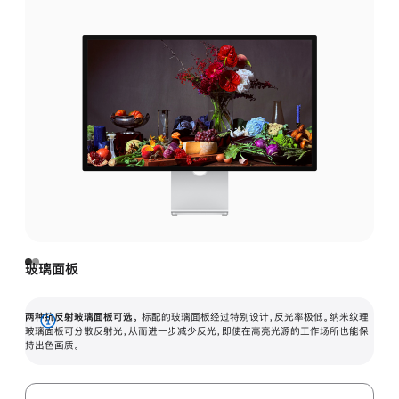
玻璃面板
两种抗反射玻璃面板可选。
标配的玻璃面板经过特别设计，反光率极低。纳米纹理
展
玻璃面板可分散反射光，从而进一步减少反光，即使在高亮光源的工作场所也能保
持出色画质。
开