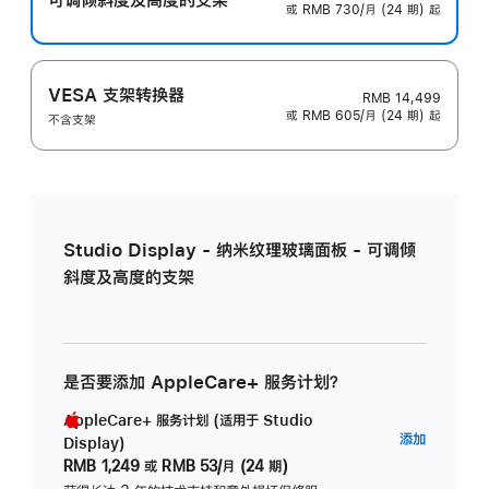
或 RMB 730/月 (24 期) 起
VESA 支架转换器
RMB 14,499
或 RMB 605/月 (24 期) 起
不含支架
Studio Display - 纳米纹理玻璃面板 - 可调倾
斜度及高度的支架
是否要添加 AppleCare+ 服务计划？
AppleCare+ 服务计划 (适用于 Studio
AppleC
添加
Display)
服
RMB 1,249
或
RMB 53/月 (24 期)