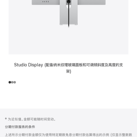
Studio Display (配备纳米纹理玻璃面板和可调倾斜度及高度的支
架)
网
脚
‡ 为近似值。金额可能随时间变动。
注
页
分期付款服务的条件
页
上述所示分期付款金额仅为使用特定期数免息分期付款估算得出的示例 (仅显示整数数