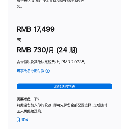
务
获得长达 3 年的技术支持和意外损坏保修服
务。
计
划
(适
RMB 17,499
用
于
或
Studio
RMB 730/月 (24 期)
Display
含增值税及其他法定税费
：约 RMB 2,023
脚
‡。
注
可享免息分期付款
(Studio
Display
-
添加到购物袋
纳
米
需要考虑一下？
纹
将此设备加入你的收藏，即可先保留全部配置选择，之后随时
理
回来再继续选购。
玻
璃
收藏
面