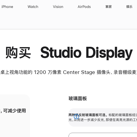
iPhone
Watch
Vision
AirPods
家居
娱乐
购买 Studio Display
桌上视角功能的 1200 万像素 Center Stage 摄像头、录音棚
玻璃面板
，可减少使用
纳米纹理玻璃面板可进一步减少反光，即使在
两种抗反射玻璃面板可选。
标配的玻璃面板经
。
有高亮光源的场所使用，也能保持出色画质。
展
光，从而进一步减少反光，即使在高亮光源的工
开