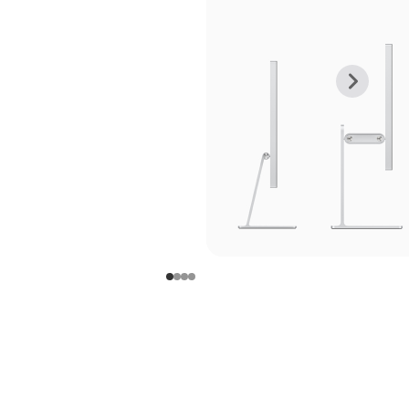
上
下
一
一
张
张
图
图
库
库
图
图
片
片
-
-
支
支
架
架