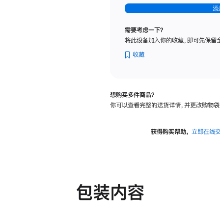
-
添
纳
米
需要考虑一下？
纹
将此设备加入你的收藏，即可先保留
理
玻
收藏
璃
面
板
想购买多件商品？
-
你可以查看完整的送货详情，并更改购物袋
可
调
倾
获得购买帮助，
立即在线
斜
度
及
高
度
包装内容
的
支
架
的