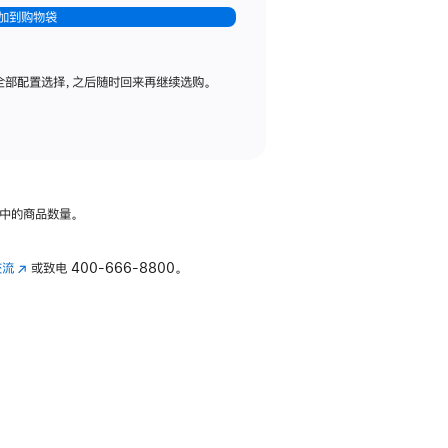
加到购物袋
全部配置选择，之后随时回来再继续选购。
中的商品数量。
交流
(在
或致电
400-666-8800。
新
窗
口
中
打
开)