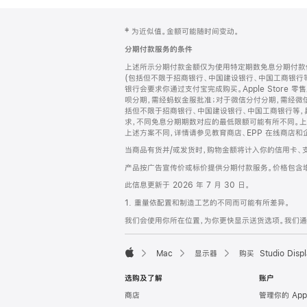
网
脚
‡ 为近似值。金额可能随时间变动。
注
页
分期付款服务的条件
页
上述所示分期付款金额仅为使用特定期数免息分期付款估
脚
(包括但不限于招商银行、中国建设银行、中国工商银行
银行会要求你通过支付宝完成购买。Apple Store 零
呗分期，需经蚂蚁金服批准；对于微信分付分期，需经微信
括但不限于招商银行、中国建设银行、中国工商银行等，
求，不同免息分期期数对应的最低限额可能有所不同。上述分
上述方案不同，详情请参见教育商店、EPP 在线商店和
当商品有货并/或发货时，购物金额将计入你的信用卡、
产品按广告宣传价或标价提供分期付款服务。价格包含
此信息更新于 2026 年 7 月 30 日。
1. 重量依配置和制造工艺的不同而可能有所差异。
我们会使用你所在位置，为你更快显示送货选项。我们通过你
Mac
显示器
购买 Studio Displ
Apple
选购及了解
账户
商店
管理你的 App