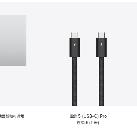
分
期
付
款
选
项)
理玻璃面板和可调倾
雷雳 5 (USB-C) Pro
连接线 (1 米)