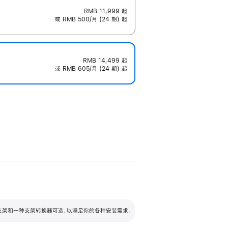
RMB 11,999
起
或 RMB 500/月 (24 期) 起
RMB 14,499
起
或 RMB 605/月 (24 期) 起
配可调倾斜度及高度的支架，额外增加 105
VESA 支架转换器
 有两种支架和一种支架转换器可选，以满足你的各种安装需求。
毫米的高度调节范围。
容的支架 (未随附)