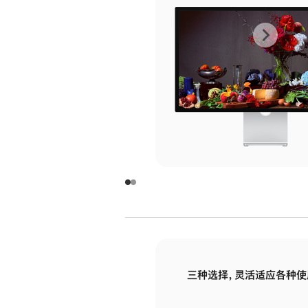
上
下
一
一
张
张
图
图
库
库
图
图
片
片
-
-
玻
玻
璃
璃
三种选择，灵活适应各种使
面
面
板
板