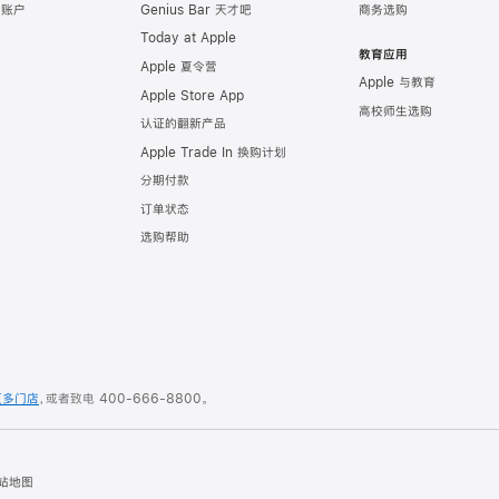
e 账户
Genius Bar 天才吧
商务选购
Today at Apple
教育应用
Apple 夏令营
Apple 与教育
Apple Store App
高校师生选购
认证的翻新产品
Apple Trade In 换购计划
分期付款
订单状态
选购帮助
更多门店
，或者致电
400-666-8800
。
站地图