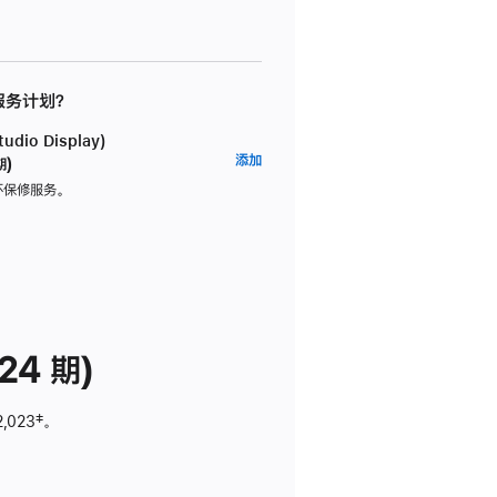
 服务计划？
dio Display)
AppleCare+
添加
期)
服
坏保修服务。
务
计
划
(适
用
于
24 期)
Studio
Display)
2,023
脚
‡。
注