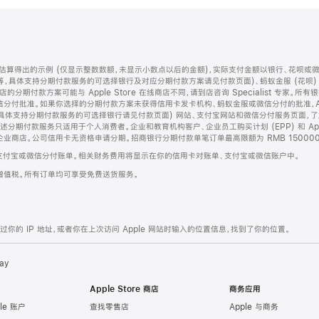
算得出的示例 (仅显示整数数额，未显示小数点以后的金额)，实际支付金额以银行、花呗或
等，具体支持分期付款服务的可选择银行及对应分期付款方案请见付款页面)、蚂蚁金服 (花呗
售店的分期付款方案可能与 Apple Store 在线商店不同，请到店咨询 Specialist 专
分付批准。如果你选择的分期付款方案未获得信用卡发卡机构、蚂蚁金服或微信分付的批准，Ap
具体支持分期付款服务的可选择银行请见付款页面) 网站、支付宝网站和微信分付服务页面，
期付款服务只适用于个人消费者。企业和教育机构客户、企业员工购买计划 (EPP) 和 Appl
企业商店。公司信用卡无资格申请分期。招商银行分期付款单笔订单最高限额为 RMB 150000
支付宝或微信分付账单。相关财务费用将显示在你的信用卡对账单、支付宝或微信账户中。
增值税。所有订单均可享受免费送货服务。
的 IP 地址，或者你在上次访问 Apple 网站时输入的位置信息，找到了你的位置。
ay
Apple Store 商店
商务应用
le 账户
查找零售店
Apple 与商务