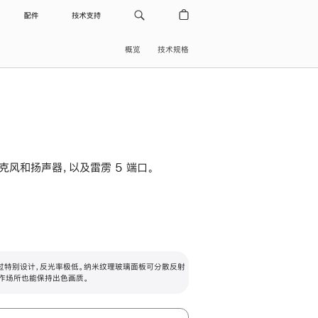
配件
技术支持
概览
技术规格
级麦克风和扬声器，以及雷雳 5 端口。
过特别设计，反光率极低。纳米纹理玻璃面板可分散反射
作场所也能保持出色画质。