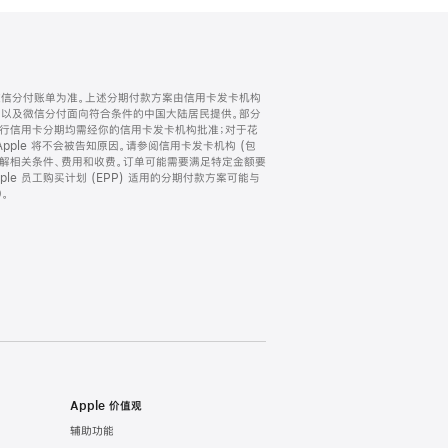
微信分付账单为准。上述分期付款方案由信用卡发卡机构
) 以及微信分付面向符合条件的中国大陆居民提供。部分
家。所有银行信用卡分期均需经你的信用卡发卡机构批准；对于花
ple 将不会被告知原因。请参阅信用卡发卡机构 (包
了解相关条件、费用和收费。订单可能需要满足特定金额要
e 员工购买计划 (EPP) 适用的分期付款方案可能与
。
Apple 价值观
辅助功能