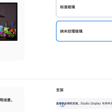
标准玻璃
纳米纹理玻璃
支架
用场景。
标配可调倾斜度的支架，提供 30 度的倾斜度
选
选择你合用的支架。
Studio Display
调节范围。
展