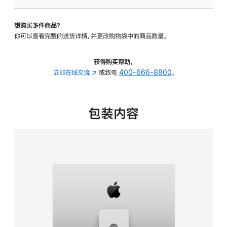
板
-
想购买多件商品？
可
你可以查看完整的送货详情，并更改购物袋中的商品数量。
调
倾
斜
获得购买帮助，
度
立即在线交流
(在
或致电
400-666-8800
。
及
新
高
窗
度
口
包装内容
的
中
支
打
架
开)
的
分
期
付
款
选
项)