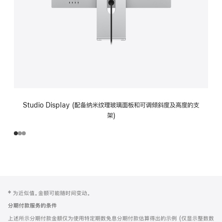
Studio Display (配备纳米纹理玻璃面板和可调倾斜度及高度的支
架)
网
脚
‡ 为近似值。金额可能随时间变动。
注
页
分期付款服务的条件
页
上述所示分期付款金额仅为使用特定期数免息分期付款估算得出的示例 (仅显示整数数