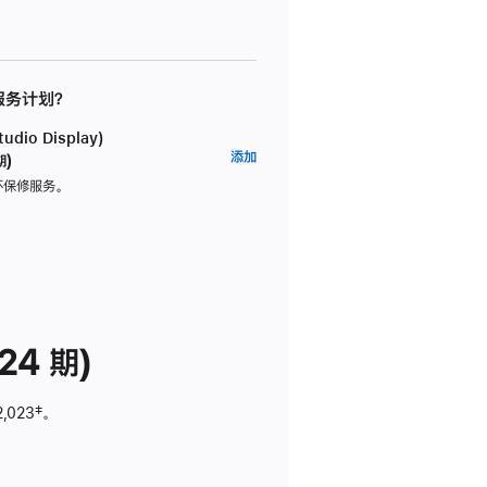
 服务计划？
dio Display)
AppleCare+
添加
期)
服
坏保修服务。
务
计
划
(适
用
于
24 期)
Studio
Display)
2,023
脚
‡。
注