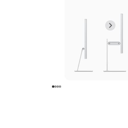
上
下
一
一
张
张
图
图
库
库
图
图
片
片
-
-
支
支
架
架