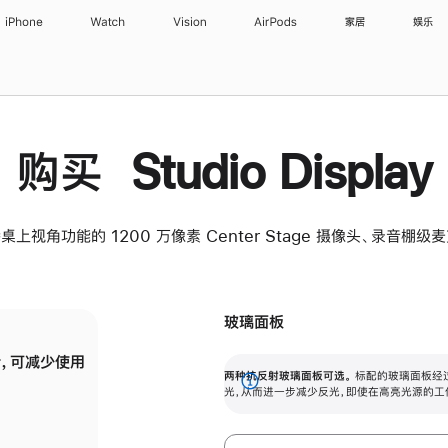
iPhone
Watch
Vision
AirPods
家居
娱乐
购买 Studio Display
桌上视角功能的 1200 万像素 Center Stage 摄像头、录音棚
玻璃面板
，可减少使用
纳米纹理玻璃面板可进一步减少反光，即使在
两种抗反射玻璃面板可选。
标配的玻璃面板经
。
有高亮光源的场所使用，也能保持出色画质。
展
光，从而进一步减少反光，即使在高亮光源的工
开