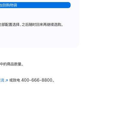
加到购物袋
全部配置选择，之后随时回来再继续选购。
中的商品数量。
交流
(在
或致电
400-666-8800。
新
窗
口
中
打
开)