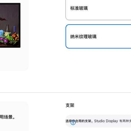
标准玻璃
纳米纹理玻璃
支架
用场景。
标配可调倾斜度的支架，提供 30 度的倾斜度
选
选择你合用的支架。
Studio Display
调节范围。
展