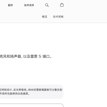
配件
技术支持
概览
技术规格
级麦克风和扬声器，以及雷雳 5 端口。
过特别设计，反光率极低。纳米纹理玻璃面板可分散反射
作场所也能保持出色画质。