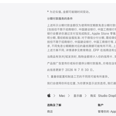
网
脚
‡ 为近似值。金额可能随时间变动。
注
页
分期付款服务的条件
页
上述所示分期付款金额仅为使用特定期数免息分期付款估
脚
(包括但不限于招商银行、中国建设银行、中国工商银行
银行会要求你通过支付宝完成购买。Apple Store 零
呗分期，需经蚂蚁金服批准；对于微信分付分期，需经微信
括但不限于招商银行、中国建设银行、中国工商银行等，
求，不同免息分期期数对应的最低限额可能有所不同。上述分
上述方案不同，详情请参见教育商店、EPP 在线商店和
当商品有货并/或发货时，购物金额将计入你的信用卡、
产品按广告宣传价或标价提供分期付款服务。价格包含
此信息更新于 2026 年 7 月 30 日。
1. 重量依配置和制造工艺的不同而可能有所差异。
我们会使用你所在位置，为你更快显示送货选项。我们通过你
Mac
显示器
购买 Studio Displ
Apple
选购及了解
账户
商店
管理你的 App