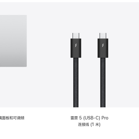
分
期
付
款
选
项)
理玻璃面板和可调倾
雷雳 5 (USB-C) Pro
连接线 (1 米)