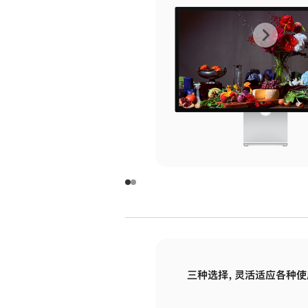
上
下
一
一
张
张
图
图
库
库
图
图
片
片
-
-
玻
玻
璃
璃
三种选择，灵活适应各种使
面
面
板
板