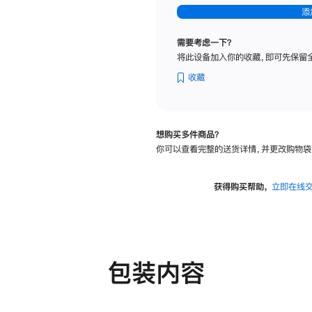
-
添
纳
米
需要考虑一下？
纹
将此设备加入你的收藏，即可先保留
理
玻
收藏
璃
面
板
想购买多件商品？
-
你可以查看完整的送货详情，并更改购物袋
可
调
倾
获得购买帮助，
立即在线
斜
度
及
高
度
包装内容
的
支
架
的