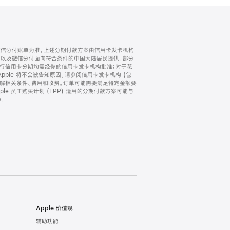
微信分付账单为准。上述分期付款方案由信用卡发卡机构
) 以及微信分付面向符合条件的中国大陆居民提供。部分
家。所有银行信用卡分期均需经你的信用卡发卡机构批准；对于花
ple 将不会被告知原因。请参阅信用卡发卡机构 (包
了解相关条件、费用和收费。订单可能需要满足特定金额要
e 员工购买计划 (EPP) 适用的分期付款方案可能与
。
Apple 价值观
辅助功能