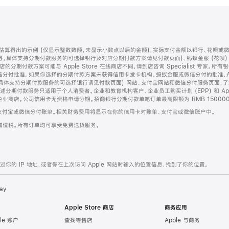
算得出的示例 (仅显示整数数额，未显示小数点以后的金额)，实际支付金额以银行、花呗或
等，具体支持分期付款服务的可选择银行及对应分期付款方案请见付款页面)、蚂蚁金服 (花呗
售店的分期付款方案可能与 Apple Store 在线商店不同，请到店咨询 Specialist 专
分付批准。如果你选择的分期付款方案未获得信用卡发卡机构、蚂蚁金服或微信分付的批准，Ap
具体支持分期付款服务的可选择银行请见付款页面) 网站、支付宝网站和微信分付服务页面，
期付款服务只适用于个人消费者。企业和教育机构客户、企业员工购买计划 (EPP) 和 Appl
企业商店。公司信用卡无资格申请分期。招商银行分期付款单笔订单最高限额为 RMB 150000
支付宝或微信分付账单。相关财务费用将显示在你的信用卡对账单、支付宝或微信账户中。
增值税。所有订单均可享受免费送货服务。
的 IP 地址，或者你在上次访问 Apple 网站时输入的位置信息，找到了你的位置。
ay
Apple Store 商店
商务应用
le 账户
查找零售店
Apple 与商务