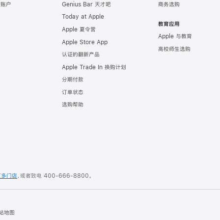
e 账户
Genius Bar 天才吧
商务选购
Today at Apple
教育应用
Apple 夏令营
Apple 与教育
Apple Store App
高校师生选购
认证的翻新产品
Apple Trade In 换购计划
分期付款
订单状态
选购帮助
更多门店
，或者致电
400-666-8800
。
站地图