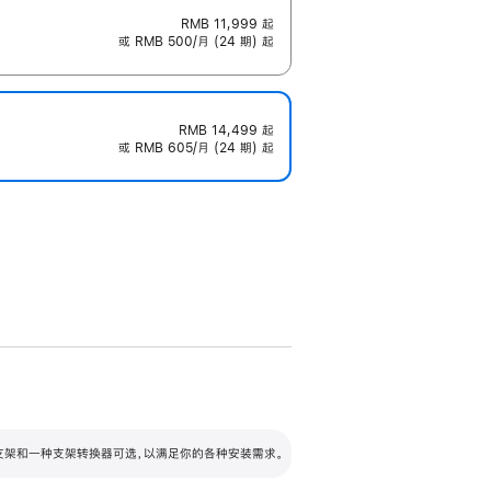
RMB 11,999
起
或 RMB 500/月 (24 期) 起
RMB 14,499
起
或 RMB 605/月 (24 期) 起
配可调倾斜度及高度的支架，额外增加 105
VESA 支架转换器
 有两种支架和一种支架转换器可选，以满足你的各种安装需求。
毫米的高度调节范围。
容的支架 (未随附)