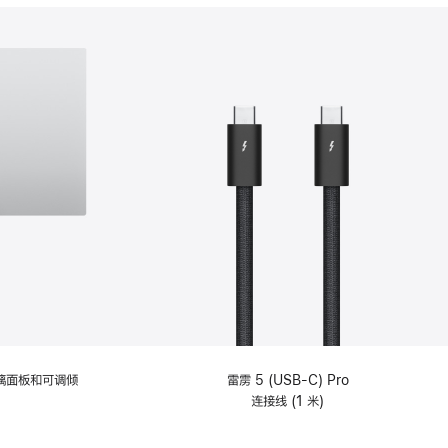
分
期
付
款
选
项)
理玻璃面板和可调倾
雷雳 5 (USB-C) Pro
连接线 (1 米)