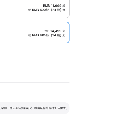
RMB 11,999
起
或 RMB 500/月 (24 期) 起
RMB 14,499
起
或 RMB 605/月 (24 期) 起
配可调倾斜度及高度的支架，额外增加 105
VESA 支架转换器
 有两种支架和一种支架转换器可选，以满足你的各种安装需求。
毫米的高度调节范围。
容的支架 (未随附)