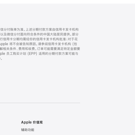
微信分付账单为准。上述分期付款方案由信用卡发卡机构
) 以及微信分付面向符合条件的中国大陆居民提供。部分
家。所有银行信用卡分期均需经你的信用卡发卡机构批准；对于花
ple 将不会被告知原因。请参阅信用卡发卡机构 (包
了解相关条件、费用和收费。订单可能需要满足特定金额要
e 员工购买计划 (EPP) 适用的分期付款方案可能与
。
Apple 价值观
辅助功能