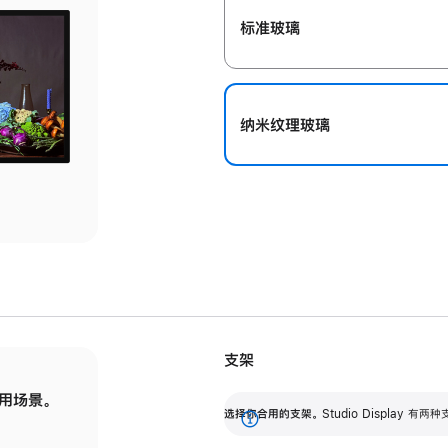
标准玻璃
纳米纹理玻璃
支架
用场景。
标配可调倾斜度的支架，提供 30 度的倾斜度
选
选择你合用的支架。
Studio Display
调节范围。
展