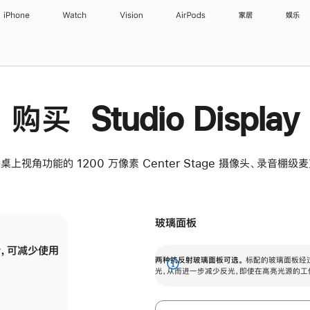
iPhone
Watch
Vision
AirPods
家居
娱乐
购买 Studio Display
桌上视角功能的 1200 万像素 Center Stage 摄像头、录音棚
玻璃面板
，可减少使用
纳米纹理玻璃面板可进一步减少反光，即使在
两种抗反射玻璃面板可选。
标配的玻璃面板经
。
有高亮光源的场所使用，也能保持出色画质。
展
光，从而进一步减少反光，即使在高亮光源的工
开