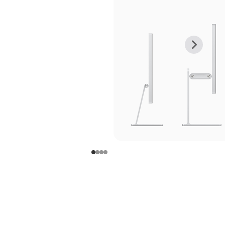
上
下
一
一
张
张
图
图
库
库
图
图
片
片
-
-
支
支
架
架