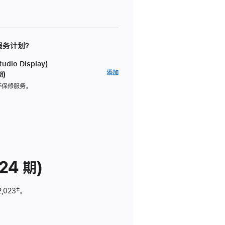
 服务计划？
dio Display)
AppleCare+
添加
期)
服
坏保修服务。
务
计
划
(适
用
于
24 期)
Studio
Display)
2,023
脚
‡。
注