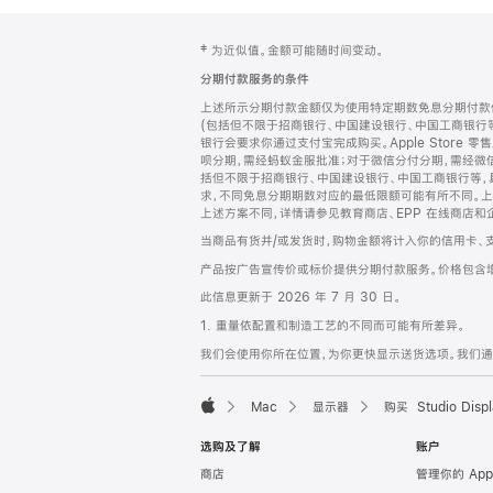
网
脚
‡ 为近似值。金额可能随时间变动。
注
页
分期付款服务的条件
页
上述所示分期付款金额仅为使用特定期数免息分期付款估
脚
(包括但不限于招商银行、中国建设银行、中国工商银行
银行会要求你通过支付宝完成购买。Apple Store 零
呗分期，需经蚂蚁金服批准；对于微信分付分期，需经微信
括但不限于招商银行、中国建设银行、中国工商银行等，
求，不同免息分期期数对应的最低限额可能有所不同。上述分
上述方案不同，详情请参见教育商店、EPP 在线商店和
当商品有货并/或发货时，购物金额将计入你的信用卡、
产品按广告宣传价或标价提供分期付款服务。价格包含
此信息更新于 2026 年 7 月 30 日。
1. 重量依配置和制造工艺的不同而可能有所差异。
我们会使用你所在位置，为你更快显示送货选项。我们通过你
Mac
显示器
购买 Studio Displ
Apple
选购及了解
账户
商店
管理你的 App