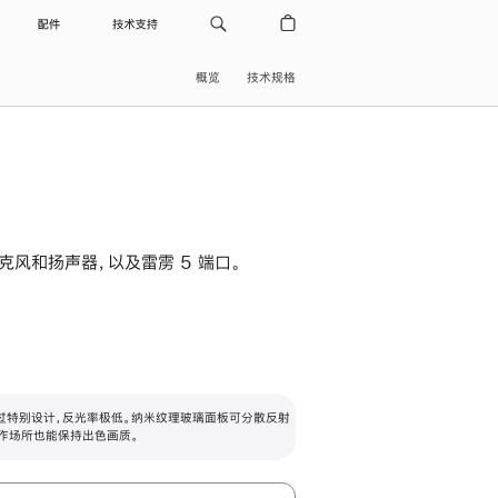
配件
技术支持
概览
技术规格
级麦克风和扬声器，以及雷雳 5 端口。
过特别设计，反光率极低。纳米纹理玻璃面板可分散反射
作场所也能保持出色画质。