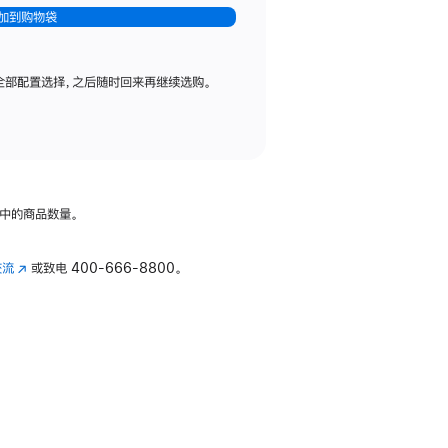
加到购物袋
全部配置选择，之后随时回来再继续选购。
中的商品数量。
交流
(在
或致电
400-666-8800。
新
窗
口
中
打
开)