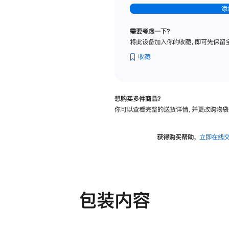
-
添
纳
米
需要考虑一下？
纹
将此设备加入你的收藏，即可先保留
理
玻
收藏
璃
面
板
想购买多件商品？
-
你可以查看完整的送货详情，并更改购物袋
可
调
倾
获得购买帮助，
立即在线
斜
度
及
高
度
包装内容
的
支
架
的