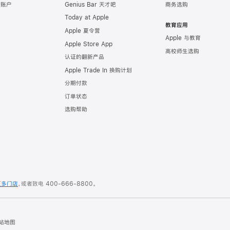
e 账户
Genius Bar 天才吧
商务选购
Today at Apple
教育应用
Apple 夏令营
Apple 与教育
Apple Store App
高校师生选购
认证的翻新产品
Apple Trade In 换购计划
分期付款
订单状态
选购帮助
更多门店
，或者致电
400-666-8800
。
站地图