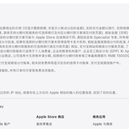
算得出的示例 (仅显示整数数额，未显示小数点以后的金额)，实际支付金额以银行、花呗或
等，具体支持分期付款服务的可选择银行及对应分期付款方案请见付款页面)、蚂蚁金服 (花呗
售店的分期付款方案可能与 Apple Store 在线商店不同，请到店咨询 Specialist 专
分付批准。如果你选择的分期付款方案未获得信用卡发卡机构、蚂蚁金服或微信分付的批准，Ap
具体支持分期付款服务的可选择银行请见付款页面) 网站、支付宝网站和微信分付服务页面，
期付款服务只适用于个人消费者。企业和教育机构客户、企业员工购买计划 (EPP) 和 Appl
企业商店。公司信用卡无资格申请分期。招商银行分期付款单笔订单最高限额为 RMB 150000
支付宝或微信分付账单。相关财务费用将显示在你的信用卡对账单、支付宝或微信账户中。
增值税。所有订单均可享受免费送货服务。
的 IP 地址，或者你在上次访问 Apple 网站时输入的位置信息，找到了你的位置。
ay
Apple Store 商店
商务应用
le 账户
查找零售店
Apple 与商务