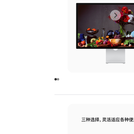
上
下
一
一
张
张
图
图
库
库
图
图
片
片
-
-
玻
玻
璃
璃
三种选择，灵活适应各种使
面
面
板
板