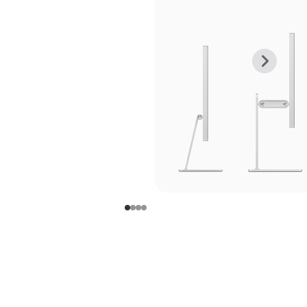
上
下
一
一
张
张
图
图
库
库
图
图
片
片
-
-
支
支
架
架