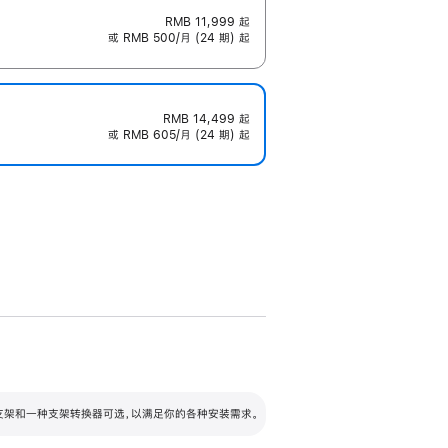
RMB 11,999
起
或 RMB 500/月 (24 期) 起
RMB 14,499
起
或 RMB 605/月 (24 期) 起
配可调倾斜度及高度的支架，额外增加 105
VESA 支架转换器
 有两种支架和一种支架转换器可选，以满足你的各种安装需求。
毫米的高度调节范围。
容的支架 (未随附)