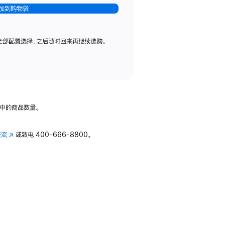
加到购物袋
全部配置选择，之后随时回来再继续选购。
中的商品数量。
交流
(在
或致电
400-666-8800。
新
窗
口
中
打
开)