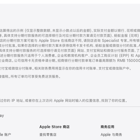
算得出的示例 (仅显示整数数额，未显示小数点以后的金额)，实际支付金额以银行、花呗或
等，具体支持分期付款服务的可选择银行及对应分期付款方案请见付款页面)、蚂蚁金服 (花呗
售店的分期付款方案可能与 Apple Store 在线商店不同，请到店咨询 Specialist 专
分付批准。如果你选择的分期付款方案未获得信用卡发卡机构、蚂蚁金服或微信分付的批准，Ap
具体支持分期付款服务的可选择银行请见付款页面) 网站、支付宝网站和微信分付服务页面，
期付款服务只适用于个人消费者。企业和教育机构客户、企业员工购买计划 (EPP) 和 Appl
企业商店。公司信用卡无资格申请分期。招商银行分期付款单笔订单最高限额为 RMB 150000
支付宝或微信分付账单。相关财务费用将显示在你的信用卡对账单、支付宝或微信账户中。
增值税。所有订单均可享受免费送货服务。
的 IP 地址，或者你在上次访问 Apple 网站时输入的位置信息，找到了你的位置。
ay
Apple Store 商店
商务应用
le 账户
查找零售店
Apple 与商务