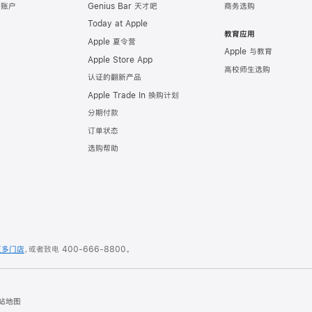
e 账户
Genius Bar 天才吧
商务选购
Today at Apple
教育应用
Apple 夏令营
Apple 与教育
Apple Store App
高校师生选购
认证的翻新产品
Apple Trade In 换购计划
分期付款
订单状态
选购帮助
更多门店
，或者致电
400-666-8800
。
站地图