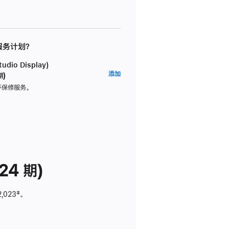
 服务计划？
dio Display)
AppleCare+
添加
期)
服
坏保修服务。
务
计
划
(适
用
于
24 期)
Studio
Display)
2,023
脚
‡。
注