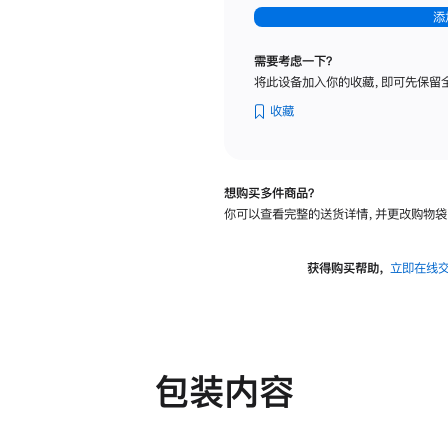
-
添
纳
米
需要考虑一下？
纹
将此设备加入你的收藏，即可先保留
理
玻
收藏
璃
面
板
想购买多件商品？
-
你可以查看完整的送货详情，并更改购物袋
可
调
倾
获得购买帮助，
立即在线
斜
度
及
高
度
包装内容
的
支
架
的