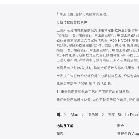
网
脚
‡ 为近似值。金额可能随时间变动。
注
页
分期付款服务的条件
页
上述所示分期付款金额仅为使用特定期数免息分期付款估
脚
(包括但不限于招商银行、中国建设银行、中国工商银行
银行会要求你通过支付宝完成购买。Apple Store 零
呗分期，需经蚂蚁金服批准；对于微信分付分期，需经微信
括但不限于招商银行、中国建设银行、中国工商银行等，
求，不同免息分期期数对应的最低限额可能有所不同。上述分
上述方案不同，详情请参见教育商店、EPP 在线商店和
当商品有货并/或发货时，购物金额将计入你的信用卡、
产品按广告宣传价或标价提供分期付款服务。价格包含
此信息更新于 2026 年 7 月 30 日。
1. 重量依配置和制造工艺的不同而可能有所差异。
我们会使用你所在位置，为你更快显示送货选项。我们通过你
Mac
显示器
购买 Studio Displ
Apple
选购及了解
账户
商店
管理你的 App