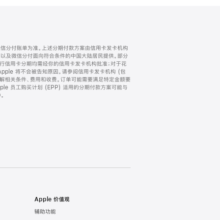
微信分付账单为准。上述分期付款方案由信用卡发卡机构
) 以及微信分付面向符合条件的中国大陆居民提供。部分
家。所有银行信用卡分期均需经你的信用卡发卡机构批准；对于花
ple 将不会被告知原因。请参阅信用卡发卡机构 (包
了解相关条件、费用和收费。订单可能需要满足特定金额要
e 员工购买计划 (EPP) 适用的分期付款方案可能与
。
Apple 价值观
辅助功能