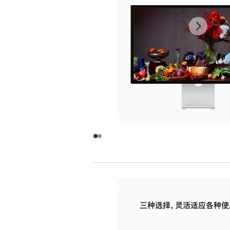
上
下
一
一
张
张
图
图
库
库
图
图
片
片
-
-
玻
玻
璃
璃
三种选择，灵活适应各种使
面
面
板
板