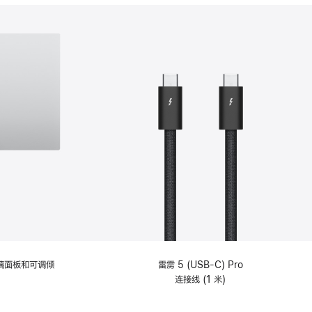
分
期
付
款
选
项)
理玻璃面板和可调倾
雷雳 5 (USB-C) Pro
连接线 (1 米)