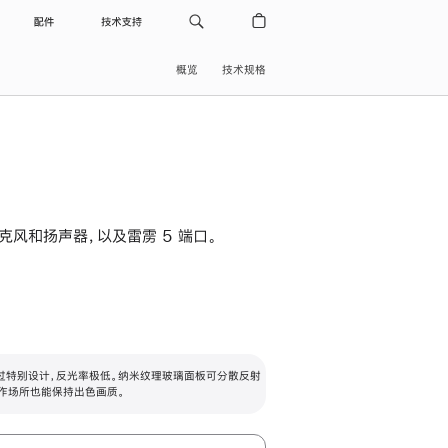
配件
技术支持
概览
技术规格
级麦克风和扬声器，以及雷雳 5 端口。
过特别设计，反光率极低。纳米纹理玻璃面板可分散反射
作场所也能保持出色画质。