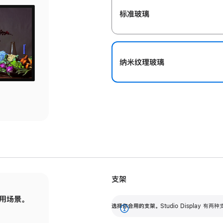
标准玻璃
纳米纹理玻璃
支架
用场景。
标配可调倾斜度的支架，提供 30 度的倾斜度
选
选择你合用的支架。
Studio Display
调节范围。
展