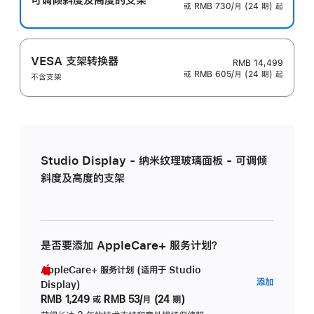
或 RMB 730/月 (24 期) 起
VESA 支架转换器
RMB 14,499
或 RMB 605/月 (24 期) 起
不含支架
Studio Display - 纳米纹理玻璃面板 - 可调倾
斜度及高度的支架
是否要添加 AppleCare+ 服务计划？
AppleCare+ 服务计划 (适用于 Studio
AppleC
添加
Display)
服
RMB 1,249
或
RMB 53/月 (24 期)