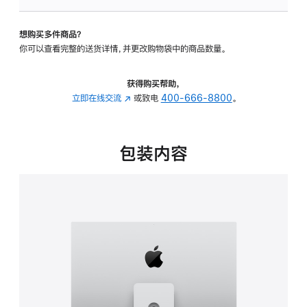
板
-
想购买多件商品？
可
你可以查看完整的送货详情，并更改购物袋中的商品数量。
调
倾
斜
获得购买帮助，
度
立即在线交流
(在
或致电
400-666-8800
。
及
新
高
窗
度
口
包装内容
的
中
支
打
架
开)
的
分
期
付
款
选
项)