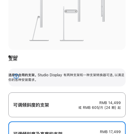
支架
选择你合用的支架。
Studio Display 有两种支架和一种支架转换器可选，以满足
展
你的各种安装需求。
开
RMB 14,499
可调倾斜度的支架
或 RMB 605/月 (24 期) 起
RMB 17,499
可调倾斜度及高‍度的支‍架