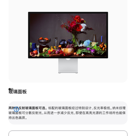
玻璃面板
两种抗反射玻璃面板可选。
标配的玻璃面板经过特别设计，反光率极低。纳米纹理
展
玻璃面板可分散反射光，从而进一步减少反光，即使在高亮光源的工作场所也能保
持出色画质。
开