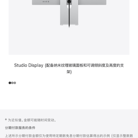
Studio Display (配备纳米纹理玻璃面板和可调倾斜度及高度的支
架)
网
脚
‡ 为近似值。金额可能随时间变动。
注
页
分期付款服务的条件
页
上述所示分期付款金额仅为使用特定期数免息分期付款估算得出的示例 (仅显示整数数