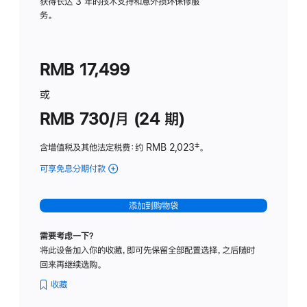
务
获得长达 3 年的技术支持和意外损坏保修服
务。
计
划
(适
RMB 17,499
用
于
或
Studio
RMB 730/月 (24 期)
Display
含增值税及其他法定税费
：约 RMB 2,023
脚
‡。
注
可享免息分期付款
(Studio
Display
-
添加到购物袋
纳
米
需要考虑一下？
纹
将此设备加入你的收藏，即可先保留全部配置选择，之后随时
理
回来再继续选购。
玻
璃
收藏
面