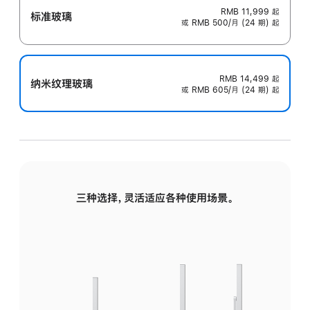
RMB 11,999
起
标准玻璃
或 RMB 500/月 (24 期) 起
RMB 14,499
起
纳米纹理玻璃
或 RMB 605/月 (24 期) 起
三种选择，灵活适应各种使用场景。
标