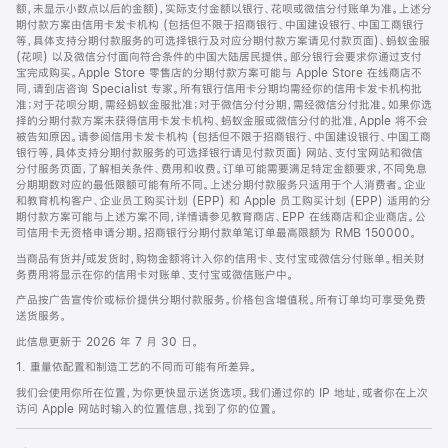
脚
额，未显示小数点以后的金额)，实际支付金额以银行、花呗或微信分付账单为准。上述分
期付款方案由信用卡发卡机构 (包括但不限于招商银行、中国建设银行、中国工商银行
等，具体支持分期付款服务的可选择银行及对应分期付款方案请见付款页面)、蚂蚁金服
(花呗) 以及微信分付面向符合条件的中国大陆居民提供。部分银行会要求你通过支付
宝完成购买。Apple Store 零售店的分期付款方案可能与 Apple Store 在线商店不
同，请到店咨询 Specialist 专家。所有银行信用卡分期均需经你的信用卡发卡机构批
准；对于花呗分期，需经蚂蚁金服批准；对于微信分付分期，需经微信分付批准。如果你选
择的分期付款方案未获得信用卡发卡机构、蚂蚁金服或微信分付的批准，Apple 将不会
被告知原因。请参阅信用卡发卡机构 (包括但不限于招商银行、中国建设银行、中国工商
银行等，具体支持分期付款服务的可选择银行请见付款页面) 网站、支付宝网站和微信
分付服务页面，了解相关条件、费用和收费。订单可能需要满足特定金额要求，不同免息
分期期数对应的最低限额可能有所不同。上述分期付款服务只适用于个人消费者。企业
和教育机构客户、企业员工购买计划 (EPP) 和 Apple 员工购买计划 (EPP) 适用的分
期付款方案可能与上述方案不同，详情请参见教育商店、EPP 在线商店和企业商店。公
司信用卡无资格申请分期。招商银行分期付款单笔订单最高限额为 RMB 150000。
当商品有货并/或发货时，购物金额将计入你的信用卡、支付宝或微信分付账单。相关财
务费用将显示在你的信用卡对账单、支付宝或微信账户中。
产品按广告宣传价或标价提供分期付款服务。价格包含增值税。所有订单均可享受免费
送货服务。
此信息更新于 2026 年 7 月 30 日。
1. 重量依配置和制造工艺的不同而可能有所差异。
我们会使用你所在位置，为你更快显示送货选项。我们通过你的 IP 地址，或者你在上次
访问 Apple 网站时输入的位置信息，找到了你的位置。