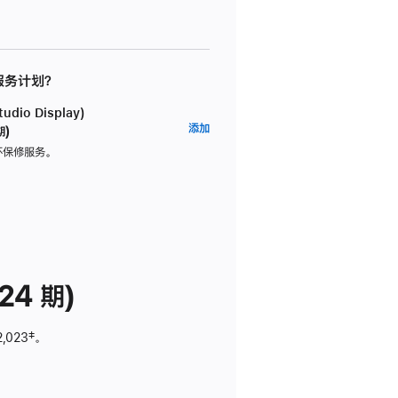
 服务计划？
dio Display)
AppleCare+
添加
期)
服
坏保修服务。
务
计
划
(适
用
于
24 期)
Studio
Display)
2,023
脚
‡。
注