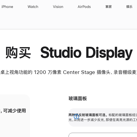
iPhone
Watch
Vision
AirPods
家居
娱乐
购买 Studio Display
桌上视角功能的 1200 万像素 Center Stage 摄像头、录音棚
玻璃面板
，可减少使用
纳米纹理玻璃面板可进一步减少反光，即使在
两种抗反射玻璃面板可选。
标配的玻璃面板经
。
有高亮光源的场所使用，也能保持出色画质。
展
光，从而进一步减少反光，即使在高亮光源的工
开