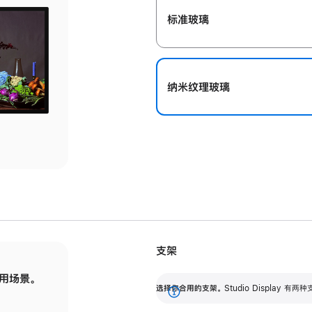
标准玻璃
纳米纹理玻璃
支架
用场景。
标配可调倾斜度的支架，提供 30 度的倾斜度
选
选择你合用的支架。
Studio Display
调节范围。
展