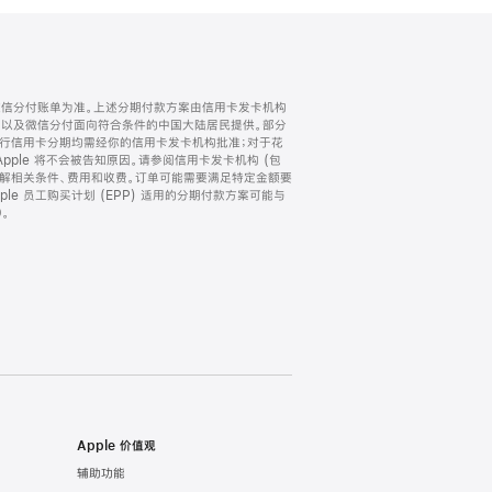
微信分付账单为准。上述分期付款方案由信用卡发卡机构
) 以及微信分付面向符合条件的中国大陆居民提供。部分
家。所有银行信用卡分期均需经你的信用卡发卡机构批准；对于花
ple 将不会被告知原因。请参阅信用卡发卡机构 (包
了解相关条件、费用和收费。订单可能需要满足特定金额要
e 员工购买计划 (EPP) 适用的分期付款方案可能与
。
Apple 价值观
辅助功能