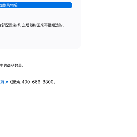
加到购物袋
全部配置选择，之后随时回来再继续选购。
中的商品数量。
交流
(在
或致电
400-666-8800。
新
窗
口
中
打
开)