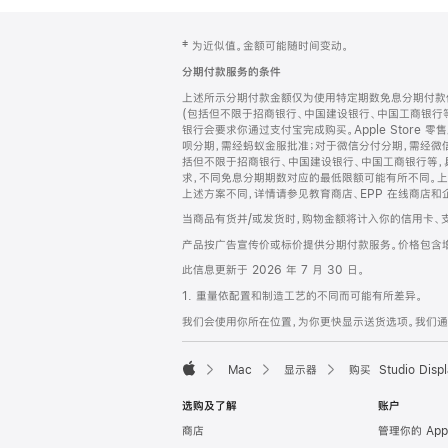
网
脚
‡ 为近似值。金额可能随时间变动。
注
页
分期付款服务的条件
页
上述所示分期付款金额仅为使用特定期数免息分期付款估
脚
(包括但不限于招商银行、中国建设银行、中国工商银行
银行会要求你通过支付宝完成购买。Apple Store 零
呗分期，需经蚂蚁金服批准；对于微信分付分期，需经微信
括但不限于招商银行、中国建设银行、中国工商银行等，
求，不同免息分期期数对应的最低限额可能有所不同。上述分
上述方案不同，详情请参见教育商店、EPP 在线商店和
当商品有货并/或发货时，购物金额将计入你的信用卡、
产品按广告宣传价或标价提供分期付款服务。价格包含
此信息更新于 2026 年 7 月 30 日。
1. 重量依配置和制造工艺的不同而可能有所差异。
我们会使用你所在位置，为你更快显示送货选项。我们通过你
Mac
显示器
购买 Studio Displ
Apple
选购及了解
账户
商店
管理你的 App