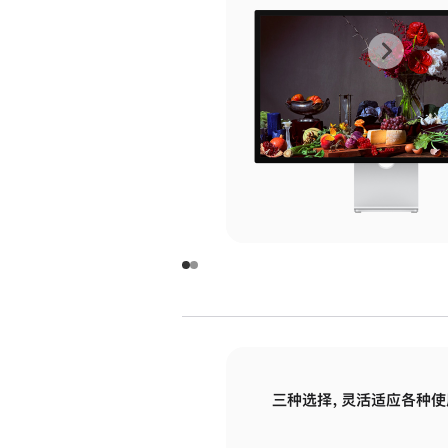
上
下
一
一
张
张
图
图
库
库
图
图
片
片
-
-
玻
玻
璃
璃
三种选择，灵活适应各种使
面
面
板
板