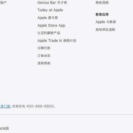
e 账户
Genius Bar 天才吧
商务选购
Today at Apple
教育应用
Apple 夏令营
Apple 与教育
Apple Store App
高校师生选购
认证的翻新产品
Apple Trade In 换购计划
分期付款
订单状态
选购帮助
更多门店
，或者致电
400-666-8800
。
站地图