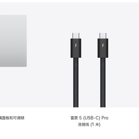
分
期
付
款
选
项)
理玻璃面板和可调倾
雷雳 5 (USB-C) Pro
连接线 (1 米)