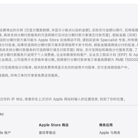
算得出的示例 (仅显示整数数额，未显示小数点以后的金额)，实际支付金额以银行、花呗或
等，具体支持分期付款服务的可选择银行及对应分期付款方案请见付款页面)、蚂蚁金服 (花呗
售店的分期付款方案可能与 Apple Store 在线商店不同，请到店咨询 Specialist 专
分付批准。如果你选择的分期付款方案未获得信用卡发卡机构、蚂蚁金服或微信分付的批准，Ap
具体支持分期付款服务的可选择银行请见付款页面) 网站、支付宝网站和微信分付服务页面，
期付款服务只适用于个人消费者。企业和教育机构客户、企业员工购买计划 (EPP) 和 Appl
企业商店。公司信用卡无资格申请分期。招商银行分期付款单笔订单最高限额为 RMB 150000
支付宝或微信分付账单。相关财务费用将显示在你的信用卡对账单、支付宝或微信账户中。
增值税。所有订单均可享受免费送货服务。
的 IP 地址，或者你在上次访问 Apple 网站时输入的位置信息，找到了你的位置。
ay
Apple Store 商店
商务应用
le 账户
查找零售店
Apple 与商务