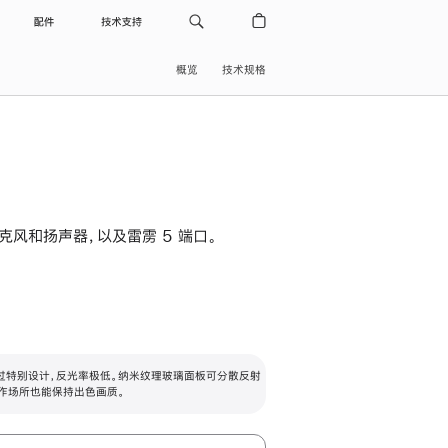
配件
技术支持
概览
技术规格
级麦克风和扬声器，以及雷雳 5 端口。
过特别设计，反光率极低。纳米纹理玻璃面板可分散反射
作场所也能保持出色画质。