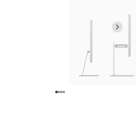
上
下
一
一
张
张
图
图
库
库
图
图
片
片
-
-
支
支
架
架