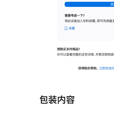
-
添
纳
米
需要考虑一下？
纹
将此设备加入你的收藏，即可先保留
理
玻
收藏
璃
面
板
想购买多件商品？
-
你可以查看完整的送货详情，并更改购物袋
可
调
倾
获得购买帮助，
立即在线
斜
度
及
高
度
包装内容
的
支
架
的