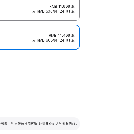
RMB 11,999
起
或 RMB 500/月 (24 期) 起
RMB 14,499
起
或 RMB 605/月 (24 期) 起
配可调倾斜度及高度的支架，额外增加 105
VESA 支架转换器
 有两种支架和一种支架转换器可选，以满足你的各种安装需求。
毫米的高度调节范围。
容的支架 (未随附)