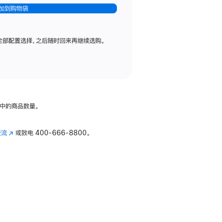
加到购物袋
全部配置选择，之后随时回来再继续选购。
中的商品数量。
交流
(在
或致电
400-666-8800。
新
窗
口
中
打
开)