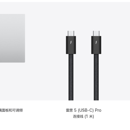
分
期
付
款
选
项)
理玻璃面板和可调倾
雷雳 5 (USB-C) Pro
连接线 (1 米)