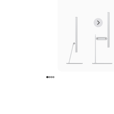
上
下
一
一
张
张
图
图
库
库
图
图
片
片
-
-
支
支
架
架