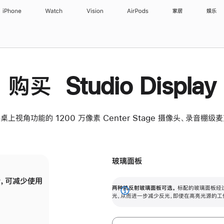
iPhone
Watch
Vision
AirPods
家居
娱乐
购买 Studio Display
桌上视角功能的 1200 万像素 Center Stage 摄像头、录音棚
玻璃面板
，可减少使用
纳米纹理玻璃面板可进一步减少反光，即使在
两种抗反射玻璃面板可选。
标配的玻璃面板经
。
有高亮光源的场所使用，也能保持出色画质。
展
光，从而进一步减少反光，即使在高亮光源的工
开