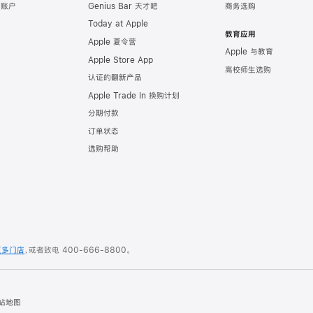
e 账户
Genius Bar 天才吧
商务选购
Today at Apple
教育应用
Apple 夏令营
Apple 与教育
Apple Store App
高校师生选购
认证的翻新产品
Apple Trade In 换购计划
分期付款
订单状态
选购帮助
更多门店
，或者致电
400-666-8800
。
站地图