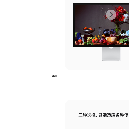
上
下
一
一
张
张
图
图
库
库
图
图
片
片
-
-
玻
玻
璃
璃
三种选择，灵活适应各种使
面
面
板
板