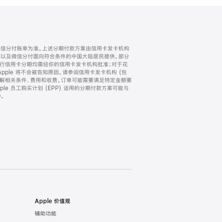
微信分付账单为准。上述分期付款方案由信用卡发卡机构
) 以及微信分付面向符合条件的中国大陆居民提供。部分
家。所有银行信用卡分期均需经你的信用卡发卡机构批准；对于花
ple 将不会被告知原因。请参阅信用卡发卡机构 (包
了解相关条件、费用和收费。订单可能需要满足特定金额要
e 员工购买计划 (EPP) 适用的分期付款方案可能与
。
Apple 价值观
辅助功能