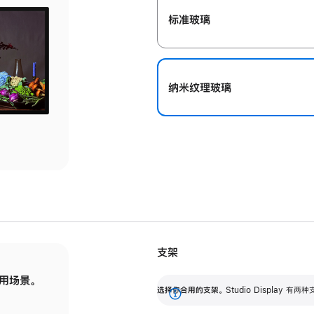
标准玻璃
纳米纹理玻璃
支架
用场景。
标配可调倾斜度的支架，提供 30 度的倾斜度
选
选择你合用的支架。
Studio Display
调节范围。
展