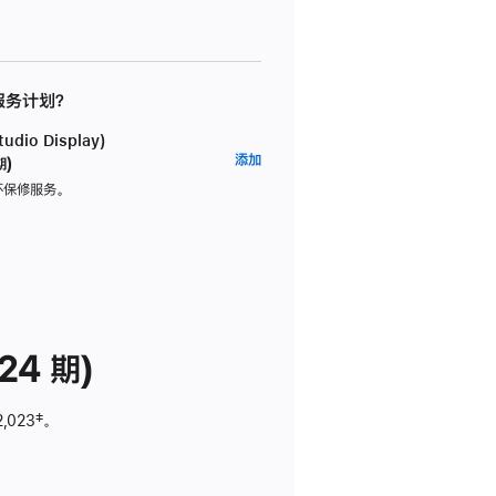
 服务计划？
dio Display)
AppleCare+
添加
期)
服
坏保修服务。
务
计
划
(适
用
于
24 期)
Studio
Display)
2,023
脚
‡。
注