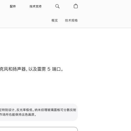
配件
技术支持
概览
技术规格
级麦克风和扬声器，以及雷雳 5 端口。
过特别设计，反光率极低。纳米纹理玻璃面板可分散反射
作场所也能保持出色画质。