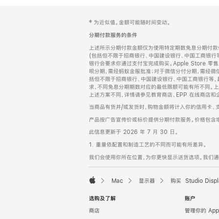
网
脚
‡ 为近似值。金额可能随时间变动。
注
页
分期付款服务的条件
页
上述所示分期付款金额仅为使用特定期数免息分期付款估
脚
(包括但不限于招商银行、中国建设银行、中国工商银行
银行会要求你通过支付宝完成购买。Apple Store 零
呗分期，需经蚂蚁金服批准；对于微信分付分期，需经微信
括但不限于招商银行、中国建设银行、中国工商银行等，
求，不同免息分期期数对应的最低限额可能有所不同。上述分
上述方案不同，详情请参见教育商店、EPP 在线商店和
当商品有货并/或发货时，购物金额将计入你的信用卡、
产品按广告宣传价或标价提供分期付款服务。价格包含
此信息更新于 2026 年 7 月 30 日。
1. 重量依配置和制造工艺的不同而可能有所差异。
我们会使用你所在位置，为你更快显示送货选项。我们通过你
Mac
显示器
购买 Studio Displ
Apple
选购及了解
账户
商店
管理你的 App