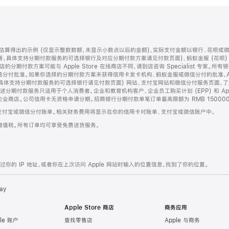
算得出的示例 (仅显示整数数额，未显示小数点以后的金额)，实际支付金额以银行、花呗或
等，具体支持分期付款服务的可选择银行及对应分期付款方案请见付款页面)、蚂蚁金服 (花呗
售店的分期付款方案可能与 Apple Store 在线商店不同，请到店咨询 Specialist 专
分付批准。如果你选择的分期付款方案未获得信用卡发卡机构、蚂蚁金服或微信分付的批准，Ap
具体支持分期付款服务的可选择银行请见付款页面) 网站、支付宝网站和微信分付服务页面，
期付款服务只适用于个人消费者。企业和教育机构客户、企业员工购买计划 (EPP) 和 Appl
企业商店。公司信用卡无资格申请分期。招商银行分期付款单笔订单最高限额为 RMB 150000
支付宝或微信分付账单。相关财务费用将显示在你的信用卡对账单、支付宝或微信账户中。
增值税。所有订单均可享受免费送货服务。
的 IP 地址，或者你在上次访问 Apple 网站时输入的位置信息，找到了你的位置。
ay
Apple Store 商店
商务应用
le 账户
查找零售店
Apple 与商务