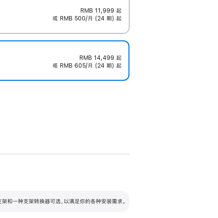
RMB 11,999
起
或 RMB 500/月 (24 期) 起
RMB 14,499
起
或 RMB 605/月 (24 期) 起
配可调倾斜度及高度的支架，额外增加 105
VESA 支架转换器
 有两种支架和一种支架转换器可选，以满足你的各种安装需求。
毫米的高度调节范围。
容的支架 (未随附)