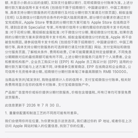
脚
额，未显示小数点以后的金额)，实际支付金额以银行、花呗或微信分付账单为准。上述分
期付款方案由信用卡发卡机构 (包括但不限于招商银行、中国建设银行、中国工商银行
等，具体支持分期付款服务的可选择银行及对应分期付款方案请见付款页面)、蚂蚁金服
(花呗) 以及微信分付面向符合条件的中国大陆居民提供。部分银行会要求你通过支付
宝完成购买。Apple Store 零售店的分期付款方案可能与 Apple Store 在线商店不
同，请到店咨询 Specialist 专家。所有银行信用卡分期均需经你的信用卡发卡机构批
准；对于花呗分期，需经蚂蚁金服批准；对于微信分付分期，需经微信分付批准。如果你选
择的分期付款方案未获得信用卡发卡机构、蚂蚁金服或微信分付的批准，Apple 将不会
被告知原因。请参阅信用卡发卡机构 (包括但不限于招商银行、中国建设银行、中国工商
银行等，具体支持分期付款服务的可选择银行请见付款页面) 网站、支付宝网站和微信
分付服务页面，了解相关条件、费用和收费。订单可能需要满足特定金额要求，不同免息
分期期数对应的最低限额可能有所不同。上述分期付款服务只适用于个人消费者。企业
和教育机构客户、企业员工购买计划 (EPP) 和 Apple 员工购买计划 (EPP) 适用的分
期付款方案可能与上述方案不同，详情请参见教育商店、EPP 在线商店和企业商店。公
司信用卡无资格申请分期。招商银行分期付款单笔订单最高限额为 RMB 150000。
当商品有货并/或发货时，购物金额将计入你的信用卡、支付宝或微信分付账单。相关财
务费用将显示在你的信用卡对账单、支付宝或微信账户中。
产品按广告宣传价或标价提供分期付款服务。价格包含增值税。所有订单均可享受免费
送货服务。
此信息更新于 2026 年 7 月 30 日。
1. 重量依配置和制造工艺的不同而可能有所差异。
我们会使用你所在位置，为你更快显示送货选项。我们通过你的 IP 地址，或者你在上次
访问 Apple 网站时输入的位置信息，找到了你的位置。