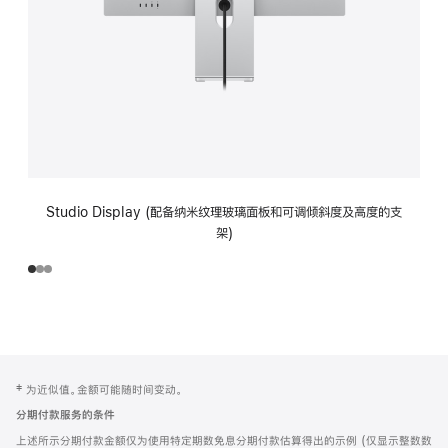
Studio Display (配备纳米纹理玻璃面板和可调倾斜度及高度的支
架)
网
脚
‡ 为近似值。金额可能随时间变动。
注
页
分期付款服务的条件
页
上述所示分期付款金额仅为使用特定期数免息分期付款估算得出的示例 (仅显示整数数