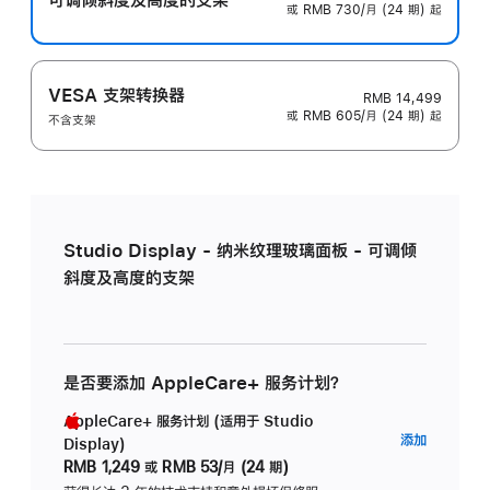
或 RMB 730/月 (24 期) 起
VESA 支架转换器
RMB 14,499
或 RMB 605/月 (24 期) 起
不含支架
Studio Display - 纳米纹理玻璃面板 - 可调倾
斜度及高度的支架
是否要添加 AppleCare+ 服务计划？
AppleCare+ 服务计划 (适用于 Studio
AppleC
添加
Display)
服
RMB 1,249
或
RMB 53/月 (24 期)