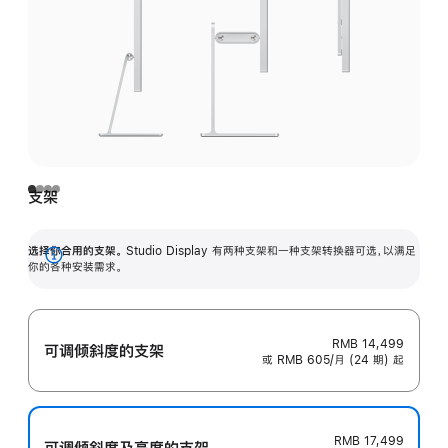
支架
选择你合用的支架。
Studio Display 有两种支架和一种支架转换器可选，以满足
展
你的各种安装需求。
开
RMB 14,499
可调倾斜度的支架
或 RMB 605/月 (24 期) 起
RMB 17,499
可调倾斜度及高‍度的支‍架