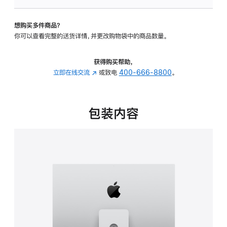
板
-
想购买多件商品？
可
你可以查看完整的送货详情，并更改购物袋中的商品数量。
调
倾
斜
获得购买帮助，
度
立即在线交流
(在
或致电
400-666-8800
。
及
新
高
窗
度
口
包装内容
的
中
支
打
架
开)
的
分
期
付
款
选
项)