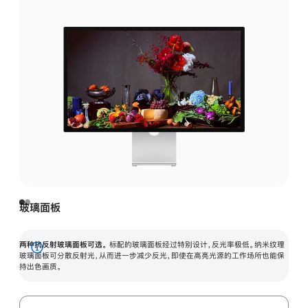
玻璃面板
两种抗反射玻璃面板可选。
标配的玻璃面板经过特别设计，反光率极低。纳米纹理
展
玻璃面板可分散反射光，从而进一步减少反光，即使在高亮光源的工作场所也能保
持出色画质。
开