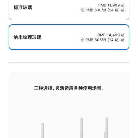
RMB 11,999
起
标准玻璃
或 RMB 500/月 (24 期) 起
RMB 14,499
起
纳米纹理玻璃
或 RMB 605/月 (24 期) 起
三种选择，灵活适应各种使用场景。
标