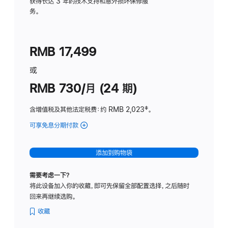
务
获得长达 3 年的技术支持和意外损坏保修服
务。
计
划
(适
RMB 17,499
用
于
或
Studio
RMB 730/月 (24 期)
Display
含增值税及其他法定税费
：约 RMB 2,023
脚
‡。
注
可享免息分期付款
(Studio
Display
-
添加到购物袋
纳
米
需要考虑一下？
纹
将此设备加入你的收藏，即可先保留全部配置选择，之后随时
理
回来再继续选购。
玻
璃
收藏
面