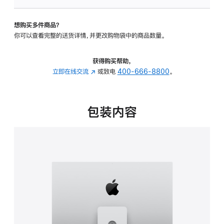
板
-
想购买多件商品？
可
你可以查看完整的送货详情，并更改购物袋中的商品数量。
调
倾
斜
获得购买帮助，
度
立即在线交流
(在
或致电
400-666-8800
。
及
新
高
窗
度
口
包装内容
的
中
支
打
架
开)
的
分
期
付
款
选
项)