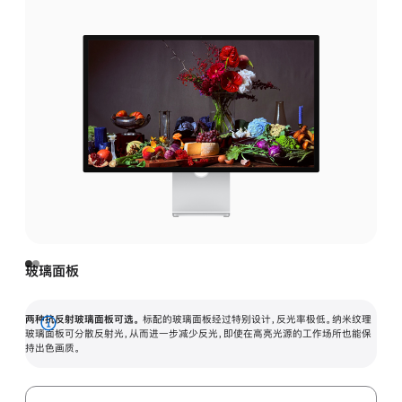
玻璃面板
两种抗反射玻璃面板可选。
标配的玻璃面板经过特别设计，反光率极低。纳米纹理
展
玻璃面板可分散反射光，从而进一步减少反光，即使在高亮光源的工作场所也能保
持出色画质。
开