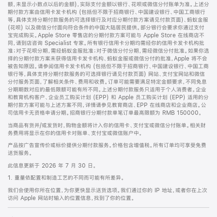
脚
额，未显示小数点以后的金额)，实际支付金额以银行、花呗或微信分付账单为准。上述分
期付款方案由信用卡发卡机构 (包括但不限于招商银行、中国建设银行、中国工商银行
等，具体支持分期付款服务的可选择银行及对应分期付款方案请见付款页面)、蚂蚁金服
(花呗) 以及微信分付面向符合条件的中国大陆居民提供。部分银行会要求你通过支付
宝完成购买。Apple Store 零售店的分期付款方案可能与 Apple Store 在线商店不
同，请到店咨询 Specialist 专家。所有银行信用卡分期均需经你的信用卡发卡机构批
准；对于花呗分期，需经蚂蚁金服批准；对于微信分付分期，需经微信分付批准。如果你选
择的分期付款方案未获得信用卡发卡机构、蚂蚁金服或微信分付的批准，Apple 将不会
被告知原因。请参阅信用卡发卡机构 (包括但不限于招商银行、中国建设银行、中国工商
银行等，具体支持分期付款服务的可选择银行请见付款页面) 网站、支付宝网站和微信
分付服务页面，了解相关条件、费用和收费。订单可能需要满足特定金额要求，不同免息
分期期数对应的最低限额可能有所不同。上述分期付款服务只适用于个人消费者。企业
和教育机构客户、企业员工购买计划 (EPP) 和 Apple 员工购买计划 (EPP) 适用的分
期付款方案可能与上述方案不同，详情请参见教育商店、EPP 在线商店和企业商店。公
司信用卡无资格申请分期。招商银行分期付款单笔订单最高限额为 RMB 150000。
当商品有货并/或发货时，购物金额将计入你的信用卡、支付宝或微信分付账单。相关财
务费用将显示在你的信用卡对账单、支付宝或微信账户中。
产品按广告宣传价或标价提供分期付款服务。价格包含增值税。所有订单均可享受免费
送货服务。
此信息更新于 2026 年 7 月 30 日。
1. 重量依配置和制造工艺的不同而可能有所差异。
我们会使用你所在位置，为你更快显示送货选项。我们通过你的 IP 地址，或者你在上次
访问 Apple 网站时输入的位置信息，找到了你的位置。