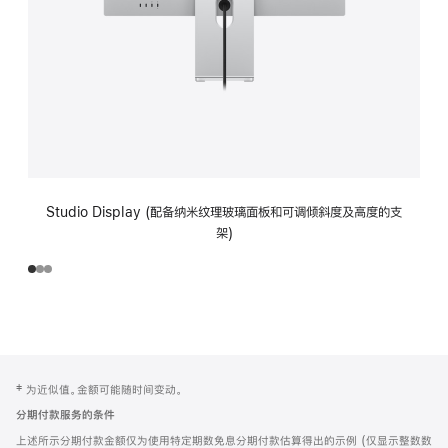
Studio Display (配备纳米纹理玻璃面板和可调倾斜度及高度的支
架)
网
脚
‡ 为近似值。金额可能随时间变动。
注
页
分期付款服务的条件
页
上述所示分期付款金额仅为使用特定期数免息分期付款估算得出的示例 (仅显示整数数