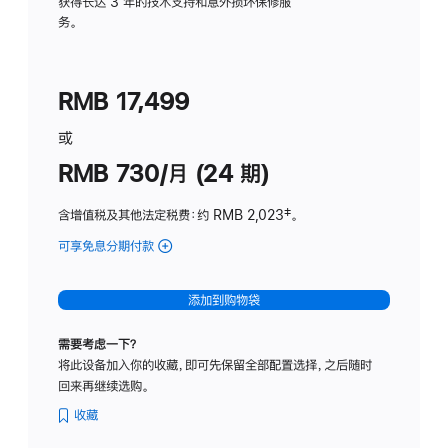
务
获得长达 3 年的技术支持和意外损坏保修服
务。
计
划
(适
RMB 17,499
用
于
或
Studio
RMB 730/月 (24 期)
Display
含增值税及其他法定税费
：约 RMB 2,023
脚
‡。
注
可享免息分期付款
(Studio
Display
-
添加到购物袋
纳
米
需要考虑一下？
纹
将此设备加入你的收藏，即可先保留全部配置选择，之后随时
理
回来再继续选购。
玻
璃
收藏
面