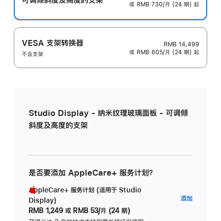
或 RMB 730/月 (24 期) 起
VESA 支架转换器
RMB 14,499
或 RMB 605/月 (24 期) 起
不含支架
Studio Display - 纳米纹理玻璃面板 - 可调倾
斜度及高度的支架
是否要添加 AppleCare+ 服务计划？
AppleCare+ 服务计划 (适用于 Studio
AppleC
添加
Display)
服
RMB 1,249
或
RMB 53/月 (24 期)