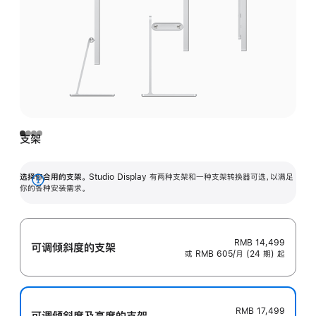
支架
选择你合用的支架。
Studio Display 有两种支架和一种支架转换器可选，以满足
展
你的各种安装需求。
开
RMB 14,499
可调倾斜度的支架
或 RMB 605/月 (24 期) 起
RMB 17,499
可调倾斜度及高‍度的支‍架