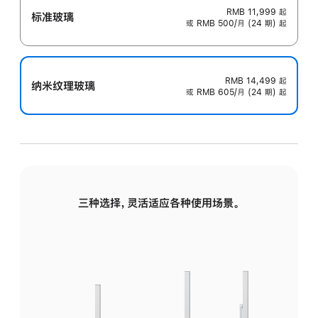
RMB 11,999
起
标准玻璃
或 RMB 500/月 (24 期) 起
RMB 14,499
起
纳米纹理玻璃
或 RMB 605/月 (24 期) 起
三种选择，灵活适应各种使用场景。
标