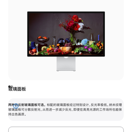
玻璃面板
两种抗反射玻璃面板可选。
标配的玻璃面板经过特别设计，反光率极低。纳米纹理
展
玻璃面板可分散反射光，从而进一步减少反光，即使在高亮光源的工作场所也能保
持出色画质。
开