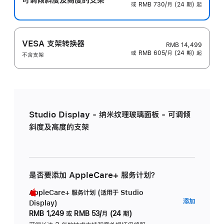
或 RMB 730/月 (24 期) 起
VESA 支架转换器
RMB 14,499
或 RMB 605/月 (24 期) 起
不含支架
Studio Display - 纳米纹理玻璃面板 - 可调倾
斜度及高度的支架
是否要添加 AppleCare+ 服务计划？
AppleCare+ 服务计划 (适用于 Studio
AppleC
添加
Display)
服
RMB 1,249
或
RMB 53/月 (24 期)