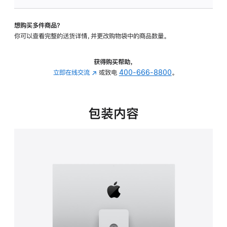
板
-
想购买多件商品？
可
你可以查看完整的送货详情，并更改购物袋中的商品数量。
调
倾
斜
获得购买帮助，
度
立即在线交流
(在
或致电
400-666-8800
。
及
新
高
窗
度
口
包装内容
的
中
支
打
架
开)
的
分
期
付
款
选
项)