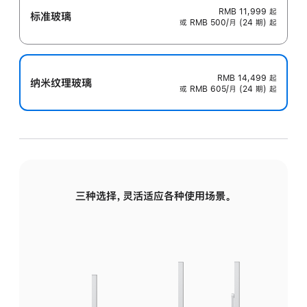
RMB 11,999
起
标准玻璃
或 RMB 500/月 (24 期) 起
RMB 14,499
起
纳米纹理玻璃
或 RMB 605/月 (24 期) 起
三种选择，灵活适应各种使用场景。
标