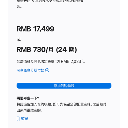
务
获得长达 3 年的技术支持和意外损坏保修服
务。
计
划
(适
RMB 17,499
用
于
或
Studio
RMB 730/月 (24 期)
Display
含增值税及其他法定税费
：约 RMB 2,023
脚
‡。
注
可享免息分期付款
(Studio
Display
-
添加到购物袋
纳
米
需要考虑一下？
纹
将此设备加入你的收藏，即可先保留全部配置选择，之后随时
理
回来再继续选购。
玻
璃
收藏
面