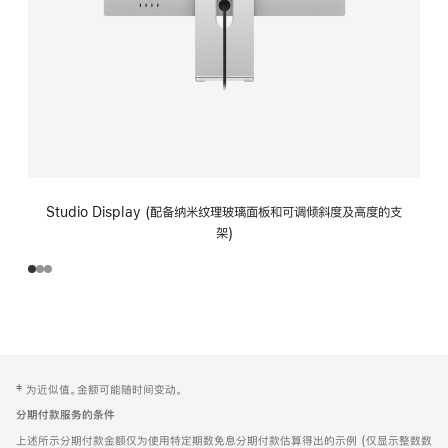
Studio Display (配备纳米纹理玻璃面板和可调倾斜度及高度的支
架)
网
脚
‡ 为近似值。金额可能随时间变动。
注
页
分期付款服务的条件
页
上述所示分期付款金额仅为使用特定期数免息分期付款估算得出的示例 (仅显示整数数