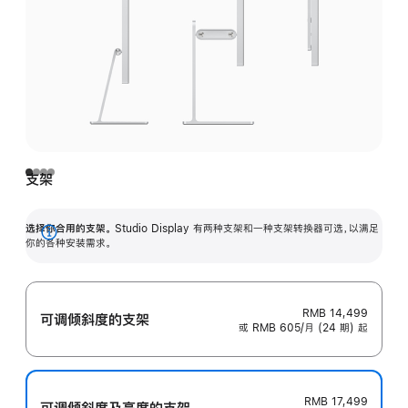
支架
选择你合用的支架。
Studio Display 有两种支架和一种支架转换器可选，以满足
展
你的各种安装需求。
开
RMB 14,499
可调倾斜度的支架
或 RMB 605/月 (24 期) 起
RMB 17,499
可调倾斜度及高‍度的支‍架