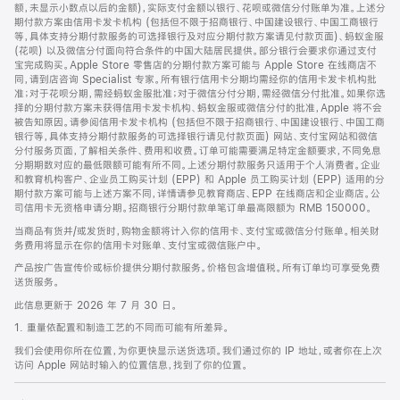
脚
额，未显示小数点以后的金额)，实际支付金额以银行、花呗或微信分付账单为准。上述分
期付款方案由信用卡发卡机构 (包括但不限于招商银行、中国建设银行、中国工商银行
等，具体支持分期付款服务的可选择银行及对应分期付款方案请见付款页面)、蚂蚁金服
(花呗) 以及微信分付面向符合条件的中国大陆居民提供。部分银行会要求你通过支付
宝完成购买。Apple Store 零售店的分期付款方案可能与 Apple Store 在线商店不
同，请到店咨询 Specialist 专家。所有银行信用卡分期均需经你的信用卡发卡机构批
准；对于花呗分期，需经蚂蚁金服批准；对于微信分付分期，需经微信分付批准。如果你选
择的分期付款方案未获得信用卡发卡机构、蚂蚁金服或微信分付的批准，Apple 将不会
被告知原因。请参阅信用卡发卡机构 (包括但不限于招商银行、中国建设银行、中国工商
银行等，具体支持分期付款服务的可选择银行请见付款页面) 网站、支付宝网站和微信
分付服务页面，了解相关条件、费用和收费。订单可能需要满足特定金额要求，不同免息
分期期数对应的最低限额可能有所不同。上述分期付款服务只适用于个人消费者。企业
和教育机构客户、企业员工购买计划 (EPP) 和 Apple 员工购买计划 (EPP) 适用的分
期付款方案可能与上述方案不同，详情请参见教育商店、EPP 在线商店和企业商店。公
司信用卡无资格申请分期。招商银行分期付款单笔订单最高限额为 RMB 150000。
当商品有货并/或发货时，购物金额将计入你的信用卡、支付宝或微信分付账单。相关财
务费用将显示在你的信用卡对账单、支付宝或微信账户中。
产品按广告宣传价或标价提供分期付款服务。价格包含增值税。所有订单均可享受免费
送货服务。
此信息更新于 2026 年 7 月 30 日。
1. 重量依配置和制造工艺的不同而可能有所差异。
我们会使用你所在位置，为你更快显示送货选项。我们通过你的 IP 地址，或者你在上次
访问 Apple 网站时输入的位置信息，找到了你的位置。