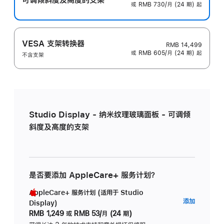
或 RMB 730/月 (24 期) 起
VESA 支架转换器
RMB 14,499
或 RMB 605/月 (24 期) 起
不含支架
Studio Display - 纳米纹理玻璃面板 - 可调倾
斜度及高度的支架
是否要添加 AppleCare+ 服务计划？
AppleCare+ 服务计划 (适用于 Studio
AppleC
添加
Display)
服
RMB 1,249
或
RMB 53/月 (24 期)