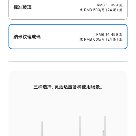
RMB 11,999
起
标准玻璃
或 RMB 500/月 (24 期) 起
RMB 14,499
起
纳米纹理玻璃
或 RMB 605/月 (24 期) 起
三种选择，灵活适应各种使用场景。
标