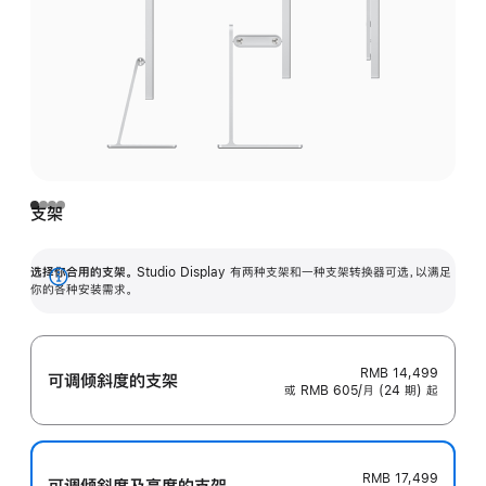
支架
选择你合用的支架。
Studio Display 有两种支架和一种支架转换器可选，以满足
展
你的各种安装需求。
开
RMB 14,499
可调倾斜度的支架
或 RMB 605/月 (24 期) 起
RMB 17,499
可调倾斜度及高‍度的支‍架