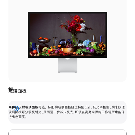
玻璃面板
两种抗反射玻璃面板可选。
标配的玻璃面板经过特别设计，反光率极低。纳米纹理
展
玻璃面板可分散反射光，从而进一步减少反光，即使在高亮光源的工作场所也能保
持出色画质。
开