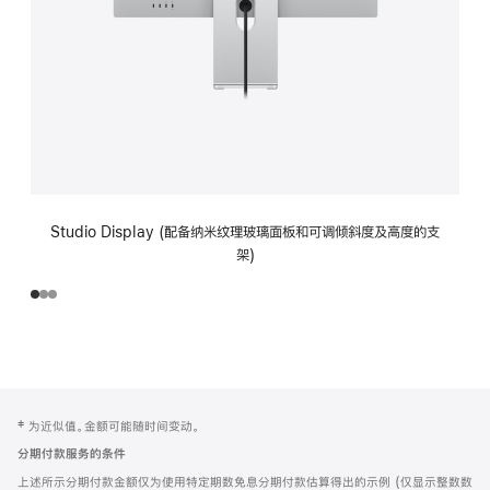
Studio Display (配备纳米纹理玻璃面板和可调倾斜度及高度的支
架)
网
脚
‡ 为近似值。金额可能随时间变动。
注
页
分期付款服务的条件
页
上述所示分期付款金额仅为使用特定期数免息分期付款估算得出的示例 (仅显示整数数