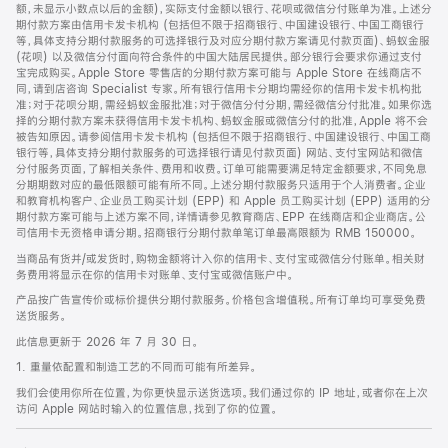
脚
额，未显示小数点以后的金额)，实际支付金额以银行、花呗或微信分付账单为准。上述分
期付款方案由信用卡发卡机构 (包括但不限于招商银行、中国建设银行、中国工商银行
等，具体支持分期付款服务的可选择银行及对应分期付款方案请见付款页面)、蚂蚁金服
(花呗) 以及微信分付面向符合条件的中国大陆居民提供。部分银行会要求你通过支付
宝完成购买。Apple Store 零售店的分期付款方案可能与 Apple Store 在线商店不
同，请到店咨询 Specialist 专家。所有银行信用卡分期均需经你的信用卡发卡机构批
准；对于花呗分期，需经蚂蚁金服批准；对于微信分付分期，需经微信分付批准。如果你选
择的分期付款方案未获得信用卡发卡机构、蚂蚁金服或微信分付的批准，Apple 将不会
被告知原因。请参阅信用卡发卡机构 (包括但不限于招商银行、中国建设银行、中国工商
银行等，具体支持分期付款服务的可选择银行请见付款页面) 网站、支付宝网站和微信
分付服务页面，了解相关条件、费用和收费。订单可能需要满足特定金额要求，不同免息
分期期数对应的最低限额可能有所不同。上述分期付款服务只适用于个人消费者。企业
和教育机构客户、企业员工购买计划 (EPP) 和 Apple 员工购买计划 (EPP) 适用的分
期付款方案可能与上述方案不同，详情请参见教育商店、EPP 在线商店和企业商店。公
司信用卡无资格申请分期。招商银行分期付款单笔订单最高限额为 RMB 150000。
当商品有货并/或发货时，购物金额将计入你的信用卡、支付宝或微信分付账单。相关财
务费用将显示在你的信用卡对账单、支付宝或微信账户中。
产品按广告宣传价或标价提供分期付款服务。价格包含增值税。所有订单均可享受免费
送货服务。
此信息更新于 2026 年 7 月 30 日。
1. 重量依配置和制造工艺的不同而可能有所差异。
我们会使用你所在位置，为你更快显示送货选项。我们通过你的 IP 地址，或者你在上次
访问 Apple 网站时输入的位置信息，找到了你的位置。