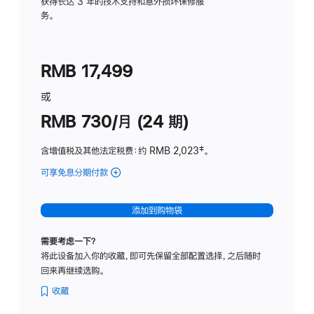
务
获得长达 3 年的技术支持和意外损坏保修服
务。
计
划
(适
RMB 17,499
用
于
或
Studio
RMB 730/月 (24 期)
Display
含增值税及其他法定税费
：约 RMB 2,023
脚
‡。
注
可享免息分期付款
(Studio
Display
-
添加到购物袋
纳
米
需要考虑一下？
纹
将此设备加入你的收藏，即可先保留全部配置选择，之后随时
理
回来再继续选购。
玻
璃
收藏
面