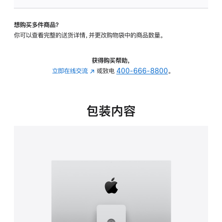
板
-
想购买多件商品？
可
你可以查看完整的送货详情，并更改购物袋中的商品数量。
调
倾
斜
获得购买帮助，
度
立即在线交流
(在
或致电
400-666-8800
。
及
新
高
窗
度
口
包装内容
的
中
支
打
架
开)
的
分
期
付
款
选
项)