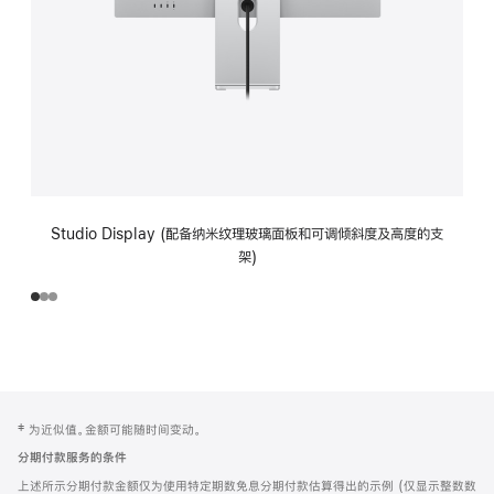
Studio Display (配备纳米纹理玻璃面板和可调倾斜度及高度的支
架)
网
脚
‡ 为近似值。金额可能随时间变动。
注
页
分期付款服务的条件
页
上述所示分期付款金额仅为使用特定期数免息分期付款估算得出的示例 (仅显示整数数