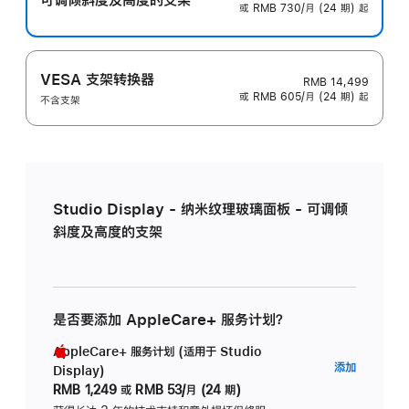
或 RMB 730/月 (24 期) 起
VESA 支架转换器
RMB 14,499
或 RMB 605/月 (24 期) 起
不含支架
Studio Display - 纳米纹理玻璃面板 - 可调倾
斜度及高度的支架
是否要添加 AppleCare+ 服务计划？
AppleCare+ 服务计划 (适用于 Studio
AppleC
添加
Display)
服
RMB 1,249
或
RMB 53/月 (24 期)