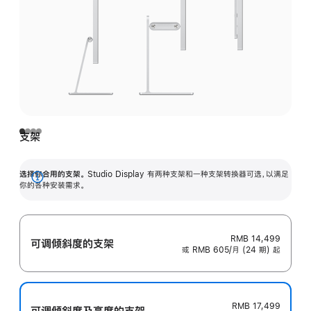
支架
选择你合用的支架。
Studio Display 有两种支架和一种支架转换器可选，以满足
展
你的各种安装需求。
开
RMB 14,499
可调倾斜度的支架
或 RMB 605/月 (24 期) 起
RMB 17,499
可调倾斜度及高‍度的支‍架