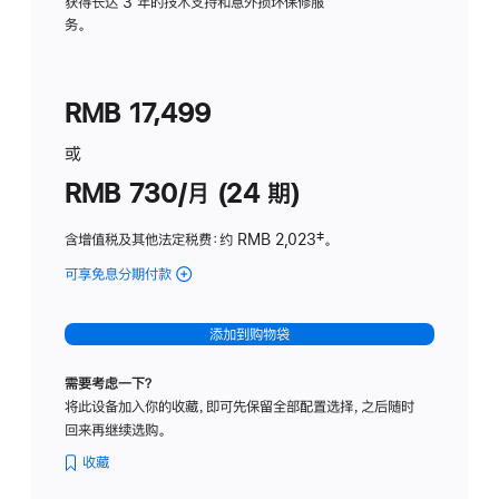
务
获得长达 3 年的技术支持和意外损坏保修服
务。
计
划
(适
RMB 17,499
用
于
或
Studio
RMB 730/月 (24 期)
Display
含增值税及其他法定税费
：约 RMB 2,023
脚
‡。
注
可享免息分期付款
(Studio
Display
-
添加到购物袋
纳
米
需要考虑一下？
纹
将此设备加入你的收藏，即可先保留全部配置选择，之后随时
理
回来再继续选购。
玻
璃
收藏
面