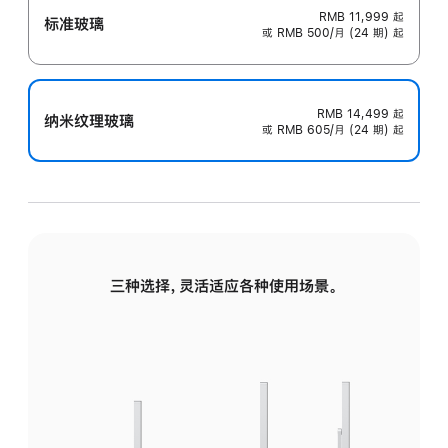
RMB 11,999
起
标准玻璃
或 RMB 500/月 (24 期) 起
RMB 14,499
起
纳米纹理玻璃
或 RMB 605/月 (24 期) 起
三种选择，灵活适应各种使用场景。
标