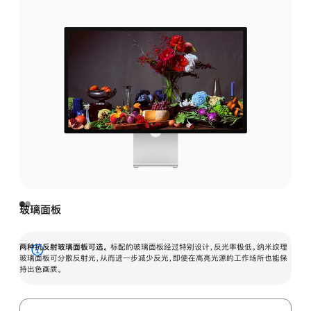
玻璃面板
两种抗反射玻璃面板可选。
标配的玻璃面板经过特别设计，反光率极低。纳米纹理
展
玻璃面板可分散反射光，从而进一步减少反光，即使在高亮光源的工作场所也能保
持出色画质。
开