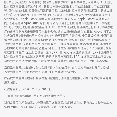
脚
额，未显示小数点以后的金额)，实际支付金额以银行、花呗或微信分付账单为准。上述分
期付款方案由信用卡发卡机构 (包括但不限于招商银行、中国建设银行、中国工商银行
等，具体支持分期付款服务的可选择银行及对应分期付款方案请见付款页面)、蚂蚁金服
(花呗) 以及微信分付面向符合条件的中国大陆居民提供。部分银行会要求你通过支付
宝完成购买。Apple Store 零售店的分期付款方案可能与 Apple Store 在线商店不
同，请到店咨询 Specialist 专家。所有银行信用卡分期均需经你的信用卡发卡机构批
准；对于花呗分期，需经蚂蚁金服批准；对于微信分付分期，需经微信分付批准。如果你选
择的分期付款方案未获得信用卡发卡机构、蚂蚁金服或微信分付的批准，Apple 将不会
被告知原因。请参阅信用卡发卡机构 (包括但不限于招商银行、中国建设银行、中国工商
银行等，具体支持分期付款服务的可选择银行请见付款页面) 网站、支付宝网站和微信
分付服务页面，了解相关条件、费用和收费。订单可能需要满足特定金额要求，不同免息
分期期数对应的最低限额可能有所不同。上述分期付款服务只适用于个人消费者。企业
和教育机构客户、企业员工购买计划 (EPP) 和 Apple 员工购买计划 (EPP) 适用的分
期付款方案可能与上述方案不同，详情请参见教育商店、EPP 在线商店和企业商店。公
司信用卡无资格申请分期。招商银行分期付款单笔订单最高限额为 RMB 150000。
当商品有货并/或发货时，购物金额将计入你的信用卡、支付宝或微信分付账单。相关财
务费用将显示在你的信用卡对账单、支付宝或微信账户中。
产品按广告宣传价或标价提供分期付款服务。价格包含增值税。所有订单均可享受免费
送货服务。
此信息更新于 2026 年 7 月 30 日。
1. 重量依配置和制造工艺的不同而可能有所差异。
我们会使用你所在位置，为你更快显示送货选项。我们通过你的 IP 地址，或者你在上次
访问 Apple 网站时输入的位置信息，找到了你的位置。