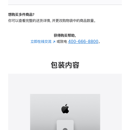
板
-
想购买多件商品？
可
你可以查看完整的送货详情，并更改购物袋中的商品数量。
调
倾
斜
获得购买帮助，
度
立即在线交流
(在
或致电
400-666-8800
。
及
新
高
窗
度
口
包装内容
的
中
支
打
架
开)
的
分
期
付
款
选
项)