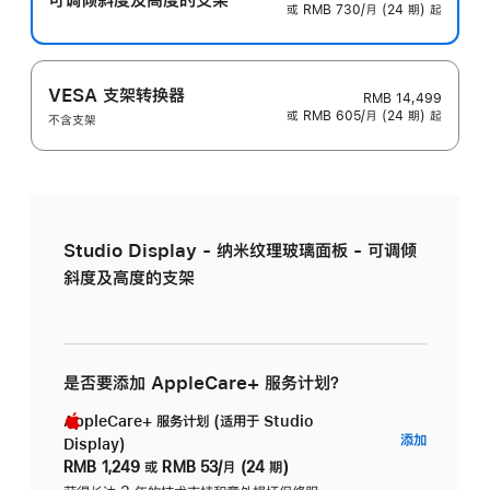
或 RMB 730/月 (24 期) 起
VESA 支架转换器
RMB 14,499
或 RMB 605/月 (24 期) 起
不含支架
Studio Display - 纳米纹理玻璃面板 - 可调倾
斜度及高度的支架
是否要添加 AppleCare+ 服务计划？
AppleCare+ 服务计划 (适用于 Studio
AppleC
添加
Display)
服
RMB 1,249
或
RMB 53/月 (24 期)