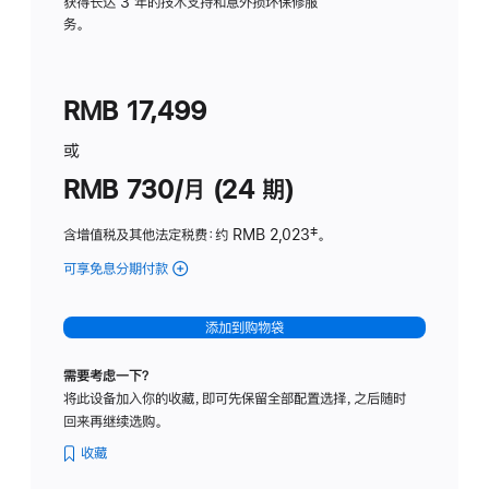
务
获得长达 3 年的技术支持和意外损坏保修服
务。
计
划
(适
RMB 17,499
用
于
或
Studio
RMB 730/月 (24 期)
Display
含增值税及其他法定税费
：约 RMB 2,023
脚
‡。
注
可享免息分期付款
(Studio
Display
-
添加到购物袋
纳
米
需要考虑一下？
纹
将此设备加入你的收藏，即可先保留全部配置选择，之后随时
理
回来再继续选购。
玻
璃
收藏
面