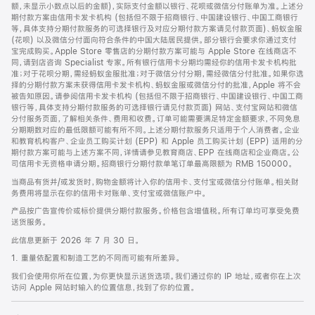
脚
额，未显示小数点以后的金额)，实际支付金额以银行、花呗或微信分付账单为准。上述分
期付款方案由信用卡发卡机构 (包括但不限于招商银行、中国建设银行、中国工商银行
等，具体支持分期付款服务的可选择银行及对应分期付款方案请见付款页面)、蚂蚁金服
(花呗) 以及微信分付面向符合条件的中国大陆居民提供。部分银行会要求你通过支付
宝完成购买。Apple Store 零售店的分期付款方案可能与 Apple Store 在线商店不
同，请到店咨询 Specialist 专家。所有银行信用卡分期均需经你的信用卡发卡机构批
准；对于花呗分期，需经蚂蚁金服批准；对于微信分付分期，需经微信分付批准。如果你选
择的分期付款方案未获得信用卡发卡机构、蚂蚁金服或微信分付的批准，Apple 将不会
被告知原因。请参阅信用卡发卡机构 (包括但不限于招商银行、中国建设银行、中国工商
银行等，具体支持分期付款服务的可选择银行请见付款页面) 网站、支付宝网站和微信
分付服务页面，了解相关条件、费用和收费。订单可能需要满足特定金额要求，不同免息
分期期数对应的最低限额可能有所不同。上述分期付款服务只适用于个人消费者。企业
和教育机构客户、企业员工购买计划 (EPP) 和 Apple 员工购买计划 (EPP) 适用的分
期付款方案可能与上述方案不同，详情请参见教育商店、EPP 在线商店和企业商店。公
司信用卡无资格申请分期。招商银行分期付款单笔订单最高限额为 RMB 150000。
当商品有货并/或发货时，购物金额将计入你的信用卡、支付宝或微信分付账单。相关财
务费用将显示在你的信用卡对账单、支付宝或微信账户中。
产品按广告宣传价或标价提供分期付款服务。价格包含增值税。所有订单均可享受免费
送货服务。
此信息更新于 2026 年 7 月 30 日。
1. 重量依配置和制造工艺的不同而可能有所差异。
我们会使用你所在位置，为你更快显示送货选项。我们通过你的 IP 地址，或者你在上次
访问 Apple 网站时输入的位置信息，找到了你的位置。