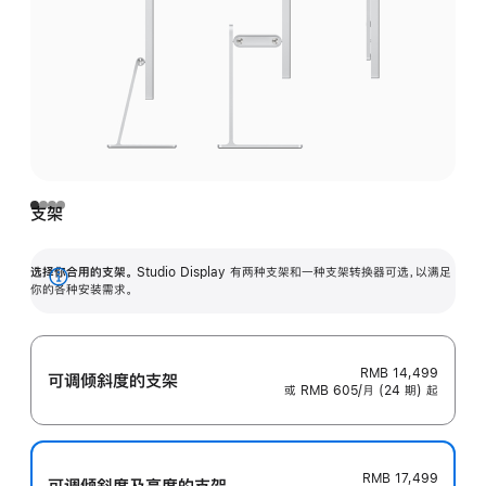
支架
选择你合用的支架。
Studio Display 有两种支架和一种支架转换器可选，以满足
展
你的各种安装需求。
开
RMB 14,499
可调倾斜度的支架
或 RMB 605/月 (24 期) 起
RMB 17,499
可调倾斜度及高‍度的支‍架