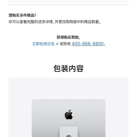
板
-
想购买多件商品？
可
你可以查看完整的送货详情，并更改购物袋中的商品数量。
调
倾
斜
获得购买帮助，
度
立即在线交流
(在
或致电
400-666-8800
。
及
新
高
窗
度
口
包装内容
的
中
支
打
架
开)
的
分
期
付
款
选
项)