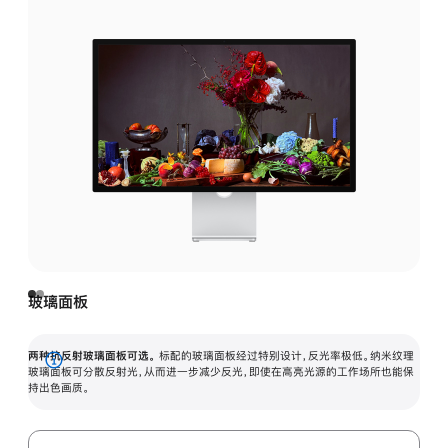
玻璃面板
两种抗反射玻璃面板可选。
标配的玻璃面板经过特别设计，反光率极低。纳米纹理
展
玻璃面板可分散反射光，从而进一步减少反光，即使在高亮光源的工作场所也能保
持出色画质。
开