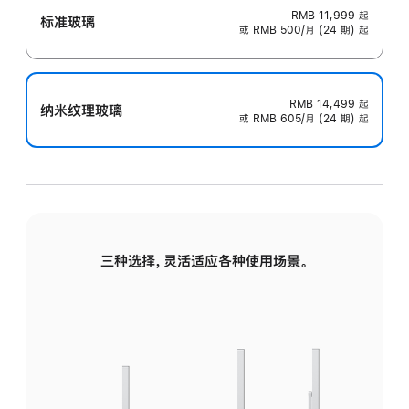
RMB 11,999
起
标准玻璃
或 RMB 500/月 (24 期) 起
RMB 14,499
起
纳米纹理玻璃
或 RMB 605/月 (24 期) 起
三种选择，灵活适应各种使用场景。
标