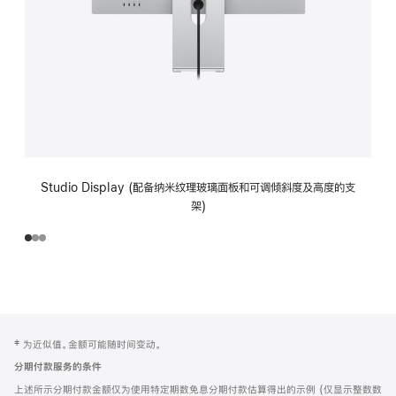
Studio Display (配备纳米纹理玻璃面板和可调倾斜度及高度的支
架)
网
脚
‡ 为近似值。金额可能随时间变动。
注
页
分期付款服务的条件
页
上述所示分期付款金额仅为使用特定期数免息分期付款估算得出的示例 (仅显示整数数