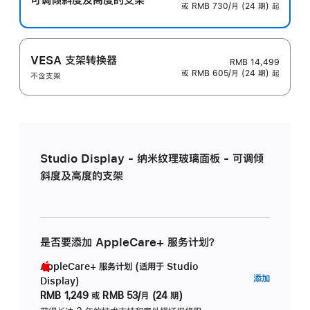
或 RMB 730/月 (24 期) 起
VESA 支架转换器
RMB 14,499
或 RMB 605/月 (24 期) 起
不含支架
Studio Display - 纳米纹理玻璃面板 - 可调倾
斜度及高度的支架
是否要添加 AppleCare+ 服务计划？
AppleCare+ 服务计划 (适用于 Studio
AppleC
添加
Display)
服
RMB 1,249
或
RMB 53/月 (24 期)