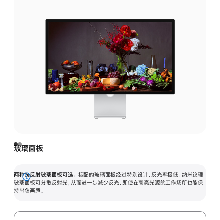
玻璃面板
两种抗反射玻璃面板可选。
标配的玻璃面板经过特别设计，反光率极低。纳米纹理
展
玻璃面板可分散反射光，从而进一步减少反光，即使在高亮光源的工作场所也能保
持出色画质。
开