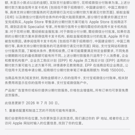
脚
额，未显示小数点以后的金额)，实际支付金额以银行、花呗或微信分付账单为准。上述分
期付款方案由信用卡发卡机构 (包括但不限于招商银行、中国建设银行、中国工商银行
等，具体支持分期付款服务的可选择银行及对应分期付款方案请见付款页面)、蚂蚁金服
(花呗) 以及微信分付面向符合条件的中国大陆居民提供。部分银行会要求你通过支付
宝完成购买。Apple Store 零售店的分期付款方案可能与 Apple Store 在线商店不
同，请到店咨询 Specialist 专家。所有银行信用卡分期均需经你的信用卡发卡机构批
准；对于花呗分期，需经蚂蚁金服批准；对于微信分付分期，需经微信分付批准。如果你选
择的分期付款方案未获得信用卡发卡机构、蚂蚁金服或微信分付的批准，Apple 将不会
被告知原因。请参阅信用卡发卡机构 (包括但不限于招商银行、中国建设银行、中国工商
银行等，具体支持分期付款服务的可选择银行请见付款页面) 网站、支付宝网站和微信
分付服务页面，了解相关条件、费用和收费。订单可能需要满足特定金额要求，不同免息
分期期数对应的最低限额可能有所不同。上述分期付款服务只适用于个人消费者。企业
和教育机构客户、企业员工购买计划 (EPP) 和 Apple 员工购买计划 (EPP) 适用的分
期付款方案可能与上述方案不同，详情请参见教育商店、EPP 在线商店和企业商店。公
司信用卡无资格申请分期。招商银行分期付款单笔订单最高限额为 RMB 150000。
当商品有货并/或发货时，购物金额将计入你的信用卡、支付宝或微信分付账单。相关财
务费用将显示在你的信用卡对账单、支付宝或微信账户中。
产品按广告宣传价或标价提供分期付款服务。价格包含增值税。所有订单均可享受免费
送货服务。
此信息更新于 2026 年 7 月 30 日。
1. 重量依配置和制造工艺的不同而可能有所差异。
我们会使用你所在位置，为你更快显示送货选项。我们通过你的 IP 地址，或者你在上次
访问 Apple 网站时输入的位置信息，找到了你的位置。