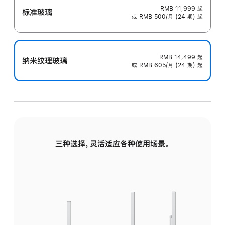
RMB 11,999
起
标准玻璃
或 RMB 500/月 (24 期) 起
RMB 14,499
起
纳米纹理玻璃
或 RMB 605/月 (24 期) 起
三种选择，灵活适应各种使用场景。
标