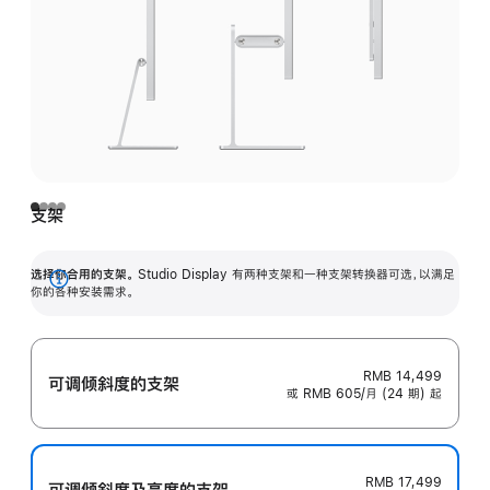
支架
选择你合用的支架。
Studio Display 有两种支架和一种支架转换器可选，以满足
展
你的各种安装需求。
开
RMB 14,499
可调倾斜度的支架
或 RMB 605/月 (24 期) 起
RMB 17,499
可调倾斜度及高‍度的支‍架