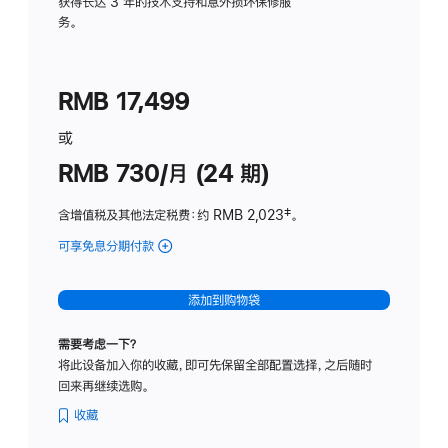
务
获得长达 3 年的技术支持和意外损坏保修服
务。
计
划
(适
RMB 17,499
用
于
或
Studio
RMB 730/月 (24 期)
Display
含增值税及其他法定税费
：约 RMB 2,023
脚
‡。
注
可享免息分期付款
(Studio
Display
-
添加到购物袋
纳
米
需要考虑一下？
纹
将此设备加入你的收藏，即可先保留全部配置选择，之后随时
理
回来再继续选购。
玻
璃
收藏
面