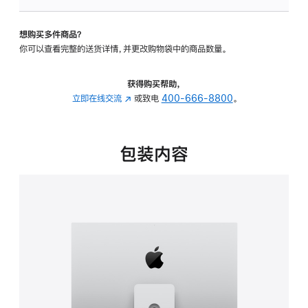
板
-
想购买多件商品？
可
你可以查看完整的送货详情，并更改购物袋中的商品数量。
调
倾
斜
获得购买帮助，
度
立即在线交流
(在
或致电
400-666-8800
。
及
新
高
窗
度
口
包装内容
的
中
支
打
架
开)
的
分
期
付
款
选
项)