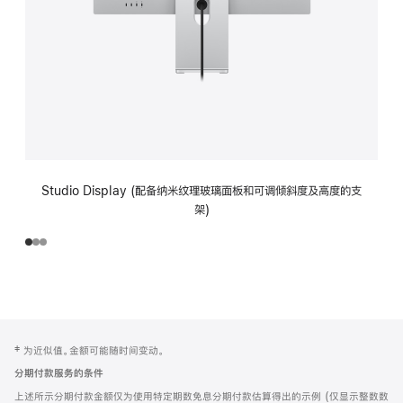
Studio Display (配备纳米纹理玻璃面板和可调倾斜度及高度的支
架)
网
脚
‡ 为近似值。金额可能随时间变动。
注
页
分期付款服务的条件
页
上述所示分期付款金额仅为使用特定期数免息分期付款估算得出的示例 (仅显示整数数