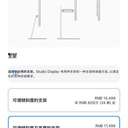
支架
选择你合用的支架。
Studio Display 有两种支架和一种支架转换器可选，以满足
展
你的各种安装需求。
开
RMB 14,499
可调倾斜度的支架
或 RMB 605/月 (24 期) 起
RMB 17,499
可调倾斜度及高‍度的支‍架