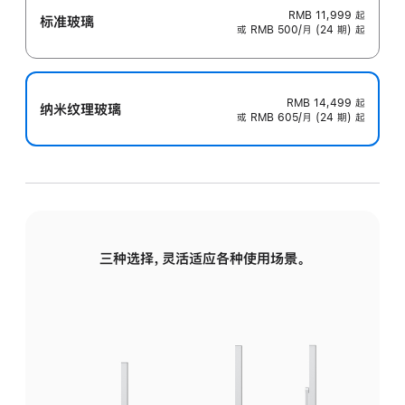
RMB 11,999
起
标准玻璃
或 RMB 500/月 (24 期) 起
RMB 14,499
起
纳米纹理玻璃
或 RMB 605/月 (24 期) 起
三种选择，灵活适应各种使用场景。
标