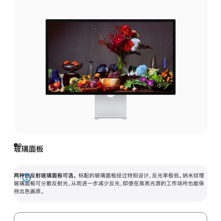
玻璃面板
两种抗反射玻璃面板可选。
标配的玻璃面板经过特别设计，反光率极低。纳米纹理
展
玻璃面板可分散反射光，从而进一步减少反光，即使在高亮光源的工作场所也能保
持出色画质。
开