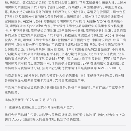
脚
额，未显示小数点以后的金额)，实际支付金额以银行、花呗或微信分付账单为准。上述分
期付款方案由信用卡发卡机构 (包括但不限于招商银行、中国建设银行、中国工商银行
等，具体支持分期付款服务的可选择银行及对应分期付款方案请见付款页面)、蚂蚁金服
(花呗) 以及微信分付面向符合条件的中国大陆居民提供。部分银行会要求你通过支付
宝完成购买。Apple Store 零售店的分期付款方案可能与 Apple Store 在线商店不
同，请到店咨询 Specialist 专家。所有银行信用卡分期均需经你的信用卡发卡机构批
准；对于花呗分期，需经蚂蚁金服批准；对于微信分付分期，需经微信分付批准。如果你选
择的分期付款方案未获得信用卡发卡机构、蚂蚁金服或微信分付的批准，Apple 将不会
被告知原因。请参阅信用卡发卡机构 (包括但不限于招商银行、中国建设银行、中国工商
银行等，具体支持分期付款服务的可选择银行请见付款页面) 网站、支付宝网站和微信
分付服务页面，了解相关条件、费用和收费。订单可能需要满足特定金额要求，不同免息
分期期数对应的最低限额可能有所不同。上述分期付款服务只适用于个人消费者。企业
和教育机构客户、企业员工购买计划 (EPP) 和 Apple 员工购买计划 (EPP) 适用的分
期付款方案可能与上述方案不同，详情请参见教育商店、EPP 在线商店和企业商店。公
司信用卡无资格申请分期。招商银行分期付款单笔订单最高限额为 RMB 150000。
当商品有货并/或发货时，购物金额将计入你的信用卡、支付宝或微信分付账单。相关财
务费用将显示在你的信用卡对账单、支付宝或微信账户中。
产品按广告宣传价或标价提供分期付款服务。价格包含增值税。所有订单均可享受免费
送货服务。
此信息更新于 2026 年 7 月 30 日。
1. 重量依配置和制造工艺的不同而可能有所差异。
我们会使用你所在位置，为你更快显示送货选项。我们通过你的 IP 地址，或者你在上次
访问 Apple 网站时输入的位置信息，找到了你的位置。