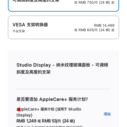
或 RMB 730/月 (24 期) 起
VESA 支架转换器
RMB 14,499
或 RMB 605/月 (24 期) 起
不含支架
Studio Display - 纳米纹理玻璃面板 - 可调倾
斜度及高度的支架
是否要添加 AppleCare+ 服务计划？
AppleCare+ 服务计划 (适用于 Studio
AppleC
添加
Display)
服
RMB 1,249
或
RMB 53/月 (24 期)