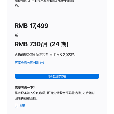
务
获得长达 3 年的技术支持和意外损坏保修服
务。
计
划
(适
RMB 17,499
用
于
或
Studio
RMB 730/月 (24 期)
Display
含增值税及其他法定税费
：约 RMB 2,023
脚
‡。
注
可享免息分期付款
(Studio
Display
-
添加到购物袋
纳
米
需要考虑一下？
纹
将此设备加入你的收藏，即可先保留全部配置选择，之后随时
理
回来再继续选购。
玻
璃
收藏
面