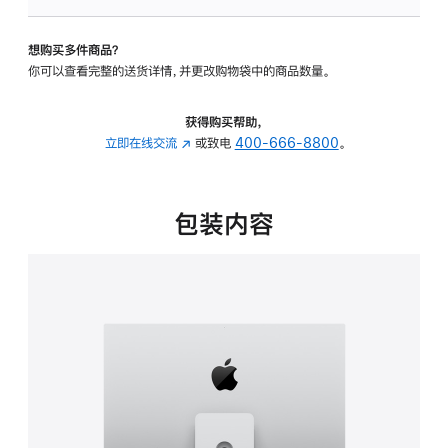
板
-
想购买多件商品？
可
你可以查看完整的送货详情，并更改购物袋中的商品数量。
调
倾
斜
获得购买帮助，
度
立即在线交流
(在
或致电
400-666-8800
。
及
新
高
窗
度
口
包装内容
的
中
支
打
架
开)
的
分
期
付
款
选
项)