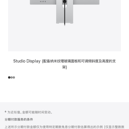
Studio Display (配备纳米纹理玻璃面板和可调倾斜度及高度的支
架)
网
脚
‡ 为近似值。金额可能随时间变动。
注
页
分期付款服务的条件
页
上述所示分期付款金额仅为使用特定期数免息分期付款估算得出的示例 (仅显示整数数