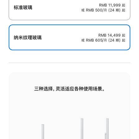
RMB 11,999
起
标准玻璃
或 RMB 500/月 (24 期) 起
RMB 14,499
起
纳米纹理玻璃
或 RMB 605/月 (24 期) 起
三种选择，灵活适应各种使用场景。
标