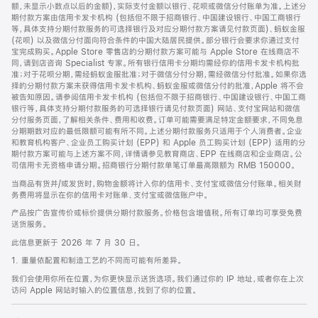
脚
额，未显示小数点以后的金额)，实际支付金额以银行、花呗或微信分付账单为准。上述分
期付款方案由信用卡发卡机构 (包括但不限于招商银行、中国建设银行、中国工商银行
等，具体支持分期付款服务的可选择银行及对应分期付款方案请见付款页面)、蚂蚁金服
(花呗) 以及微信分付面向符合条件的中国大陆居民提供。部分银行会要求你通过支付
宝完成购买。Apple Store 零售店的分期付款方案可能与 Apple Store 在线商店不
同，请到店咨询 Specialist 专家。所有银行信用卡分期均需经你的信用卡发卡机构批
准；对于花呗分期，需经蚂蚁金服批准；对于微信分付分期，需经微信分付批准。如果你选
择的分期付款方案未获得信用卡发卡机构、蚂蚁金服或微信分付的批准，Apple 将不会
被告知原因。请参阅信用卡发卡机构 (包括但不限于招商银行、中国建设银行、中国工商
银行等，具体支持分期付款服务的可选择银行请见付款页面) 网站、支付宝网站和微信
分付服务页面，了解相关条件、费用和收费。订单可能需要满足特定金额要求，不同免息
分期期数对应的最低限额可能有所不同。上述分期付款服务只适用于个人消费者。企业
和教育机构客户、企业员工购买计划 (EPP) 和 Apple 员工购买计划 (EPP) 适用的分
期付款方案可能与上述方案不同，详情请参见教育商店、EPP 在线商店和企业商店。公
司信用卡无资格申请分期。招商银行分期付款单笔订单最高限额为 RMB 150000。
当商品有货并/或发货时，购物金额将计入你的信用卡、支付宝或微信分付账单。相关财
务费用将显示在你的信用卡对账单、支付宝或微信账户中。
产品按广告宣传价或标价提供分期付款服务。价格包含增值税。所有订单均可享受免费
送货服务。
此信息更新于 2026 年 7 月 30 日。
1. 重量依配置和制造工艺的不同而可能有所差异。
我们会使用你所在位置，为你更快显示送货选项。我们通过你的 IP 地址，或者你在上次
访问 Apple 网站时输入的位置信息，找到了你的位置。