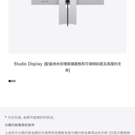
Studio Display (配备纳米纹理玻璃面板和可调倾斜度及高度的支
架)
网
脚
‡ 为近似值。金额可能随时间变动。
注
页
分期付款服务的条件
页
上述所示分期付款金额仅为使用特定期数免息分期付款估算得出的示例 (仅显示整数数