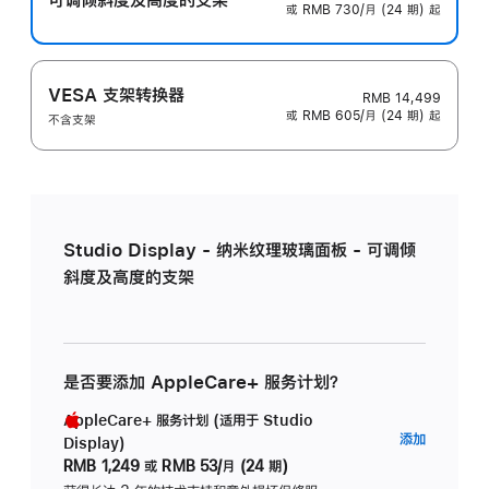
或 RMB 730/月 (24 期) 起
VESA 支架转换器
RMB 14,499
或 RMB 605/月 (24 期) 起
不含支架
Studio Display - 纳米纹理玻璃面板 - 可调倾
斜度及高度的支架
是否要添加 AppleCare+ 服务计划？
AppleCare+ 服务计划 (适用于 Studio
AppleC
添加
Display)
服
RMB 1,249
或
RMB 53/月 (24 期)