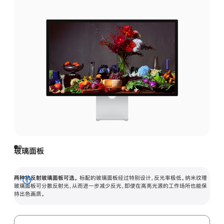
玻璃面板
两种抗反射玻璃面板可选。
标配的玻璃面板经过特别设计，反光率极低。纳米纹理
展
玻璃面板可分散反射光，从而进一步减少反光，即使在高亮光源的工作场所也能保
持出色画质。
开