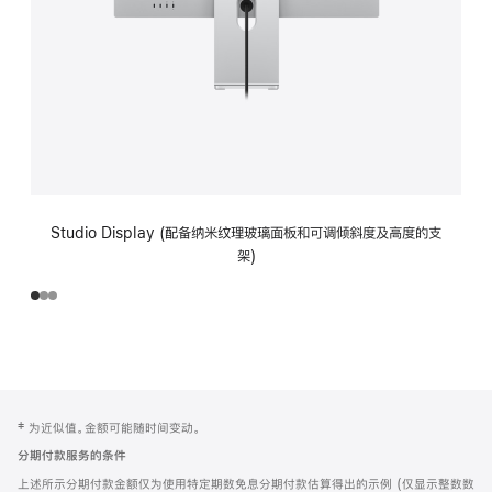
Studio Display (配备纳米纹理玻璃面板和可调倾斜度及高度的支
架)
网
脚
‡ 为近似值。金额可能随时间变动。
注
页
分期付款服务的条件
页
上述所示分期付款金额仅为使用特定期数免息分期付款估算得出的示例 (仅显示整数数