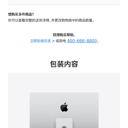
板
-
想购买多件商品？
可
你可以查看完整的送货详情，并更改购物袋中的商品数量。
调
倾
斜
获得购买帮助，
度
立即在线交流
(在
或致电
400-666-8800
。
及
新
高
窗
度
口
包装内容
的
中
支
打
架
开)
的
分
期
付
款
选
项)