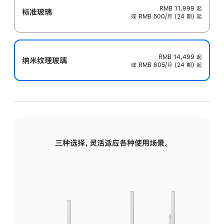
RMB 11,999
起
标准玻璃
或 RMB 500/月 (24 期) 起
RMB 14,499
起
纳米纹理玻璃
或 RMB 605/月 (24 期) 起
三种选择，灵活适应各种使用场景。
标