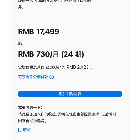
务
获得长达 3 年的技术支持和意外损坏保修服
务。
计
划
(适
RMB 17,499
用
于
或
Studio
RMB 730/月 (24 期)
Display
含增值税及其他法定税费
：约 RMB 2,023
脚
‡。
注
可享免息分期付款
(Studio
Display
-
添加到购物袋
纳
米
需要考虑一下？
纹
将此设备加入你的收藏，即可先保留全部配置选择，之后随时
理
回来再继续选购。
玻
璃
收藏
面