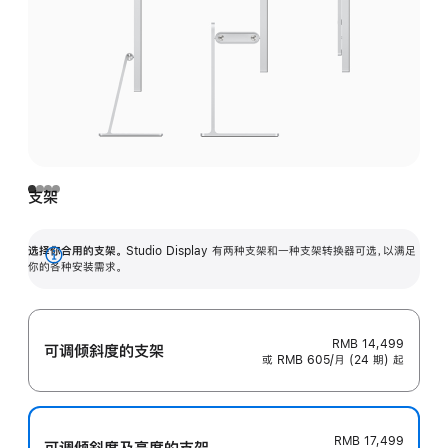
支架
选择你合用的支架。
Studio Display 有两种支架和一种支架转换器可选，以满足
展
你的各种安装需求。
开
RMB 14,499
可调倾斜度的支架
或 RMB 605/月 (24 期) 起
RMB 17,499
可调倾斜度及高‍度的支‍架