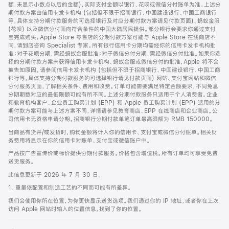
脚
额，未显示小数点以后的金额)，实际支付金额以银行、花呗或微信分付账单为准。上述分
期付款方案由信用卡发卡机构 (包括但不限于招商银行、中国建设银行、中国工商银行
等，具体支持分期付款服务的可选择银行及对应分期付款方案请见付款页面)、蚂蚁金服
(花呗) 以及微信分付面向符合条件的中国大陆居民提供。部分银行会要求你通过支付
宝完成购买。Apple Store 零售店的分期付款方案可能与 Apple Store 在线商店不
同，请到店咨询 Specialist 专家。所有银行信用卡分期均需经你的信用卡发卡机构批
准；对于花呗分期，需经蚂蚁金服批准；对于微信分付分期，需经微信分付批准。如果你选
择的分期付款方案未获得信用卡发卡机构、蚂蚁金服或微信分付的批准，Apple 将不会
被告知原因。请参阅信用卡发卡机构 (包括但不限于招商银行、中国建设银行、中国工商
银行等，具体支持分期付款服务的可选择银行请见付款页面) 网站、支付宝网站和微信
分付服务页面，了解相关条件、费用和收费。订单可能需要满足特定金额要求，不同免息
分期期数对应的最低限额可能有所不同。上述分期付款服务只适用于个人消费者。企业
和教育机构客户、企业员工购买计划 (EPP) 和 Apple 员工购买计划 (EPP) 适用的分
期付款方案可能与上述方案不同，详情请参见教育商店、EPP 在线商店和企业商店。公
司信用卡无资格申请分期。招商银行分期付款单笔订单最高限额为 RMB 150000。
当商品有货并/或发货时，购物金额将计入你的信用卡、支付宝或微信分付账单。相关财
务费用将显示在你的信用卡对账单、支付宝或微信账户中。
产品按广告宣传价或标价提供分期付款服务。价格包含增值税。所有订单均可享受免费
送货服务。
此信息更新于 2026 年 7 月 30 日。
1. 重量依配置和制造工艺的不同而可能有所差异。
我们会使用你所在位置，为你更快显示送货选项。我们通过你的 IP 地址，或者你在上次
访问 Apple 网站时输入的位置信息，找到了你的位置。