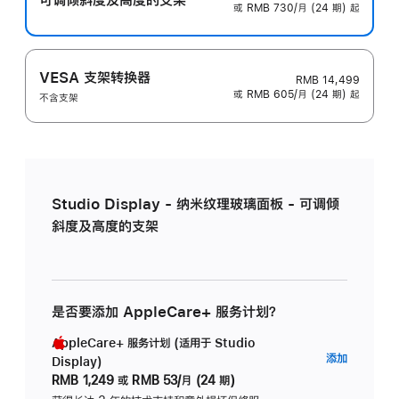
或 RMB 730/月 (24 期) 起
VESA 支架转换器
RMB 14,499
或 RMB 605/月 (24 期) 起
不含支架
Studio Display - 纳米纹理玻璃面板 - 可调倾
斜度及高度的支架
是否要添加 AppleCare+ 服务计划？
AppleCare+ 服务计划 (适用于 Studio
AppleC
添加
Display)
服
RMB 1,249
或
RMB 53/月 (24 期)