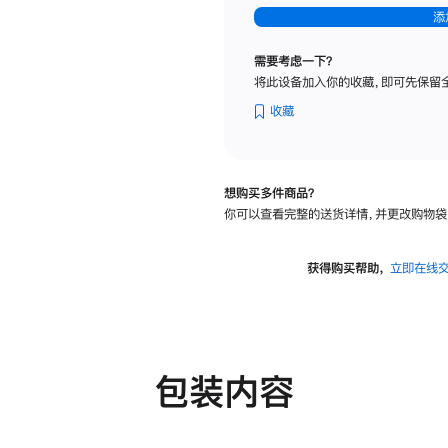
-
添
纳
米
需要考虑一下？
纹
将此设备加入你的收藏，即可先保留
理
玻
收藏
璃
面
板
想购买多件商品？
-
你可以查看完整的送货详情，并更改购物袋
可
调
倾
获得购买帮助，
立即在线
斜
度
及
高
度
包装内容
的
支
架
的