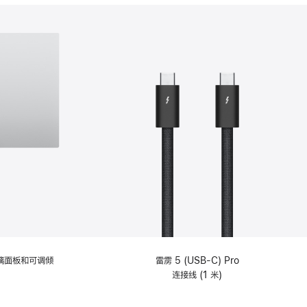
分
期
付
款
选
项)
理玻璃面板和可调倾
雷雳 5 (USB-C) Pro
连接线 (1 米)