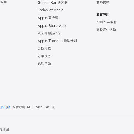
e 账户
Genius Bar 天才吧
商务选购
Today at Apple
教育应用
Apple 夏令营
Apple 与教育
Apple Store App
高校师生选购
认证的翻新产品
Apple Trade In 换购计划
分期付款
订单状态
选购帮助
更多门店
，或者致电
400-666-8800
。
站地图