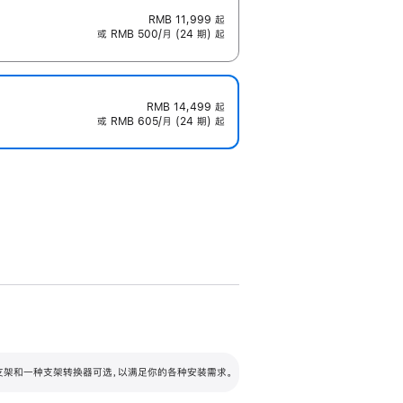
RMB 11,999
起
或 RMB 500/月 (24 期) 起
RMB 14,499
起
或 RMB 605/月 (24 期) 起
配可调倾斜度及高度的支架，额外增加 105
VESA 支架转换器
 有两种支架和一种支架转换器可选，以满足你的各种安装需求。
毫米的高度调节范围。
容的支架 (未随附)