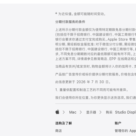
网
脚
‡ 为近似值。金额可能随时间变动。
注
页
分期付款服务的条件
页
上述所示分期付款金额仅为使用特定期数免息分期付款估
脚
(包括但不限于招商银行、中国建设银行、中国工商银行
银行会要求你通过支付宝完成购买。Apple Store 零
呗分期，需经蚂蚁金服批准；对于微信分付分期，需经微信
括但不限于招商银行、中国建设银行、中国工商银行等，
求，不同免息分期期数对应的最低限额可能有所不同。上述分
上述方案不同，详情请参见教育商店、EPP 在线商店和
当商品有货并/或发货时，购物金额将计入你的信用卡、
产品按广告宣传价或标价提供分期付款服务。价格包含
此信息更新于 2026 年 7 月 30 日。
1. 重量依配置和制造工艺的不同而可能有所差异。
我们会使用你所在位置，为你更快显示送货选项。我们通过你
Mac
显示器
购买 Studio Displ
Apple
选购及了解
账户
商店
管理你的 App