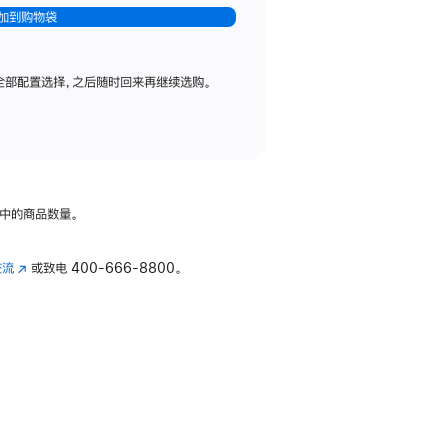
加到购物袋
全部配置选择，之后随时回来再继续选购。
中的商品数量。
交流
(在
或致电
400-666-8800。
新
窗
口
中
打
开)