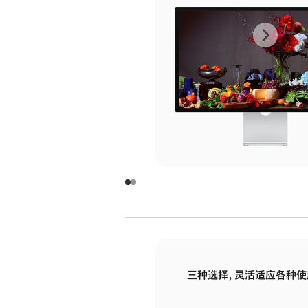
上
下
一
一
张
张
图
图
库
库
图
图
片
片
-
-
玻
玻
璃
璃
三种选择，灵活适应各种使
面
面
板
板