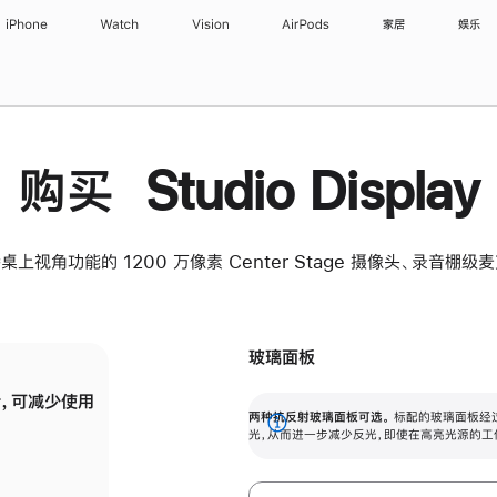
iPhone
Watch
Vision
AirPods
家居
娱乐
购买 Studio Display
桌上视角功能的 1200 万像素 Center Stage 摄像头、录音棚
玻璃面板
，可减少使用
纳米纹理玻璃面板可进一步减少反光，即使在
两种抗反射玻璃面板可选。
标配的玻璃面板经
。
有高亮光源的场所使用，也能保持出色画质。
展
光，从而进一步减少反光，即使在高亮光源的工
开