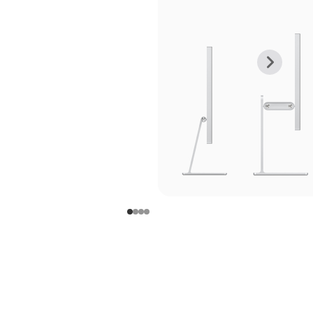
上
下
一
一
张
张
图
图
库
库
图
图
片
片
-
-
支
支
架
架