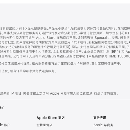
算得出的示例 (仅显示整数数额，未显示小数点以后的金额)，实际支付金额以银行、花呗或
等，具体支持分期付款服务的可选择银行及对应分期付款方案请见付款页面)、蚂蚁金服 (花呗
售店的分期付款方案可能与 Apple Store 在线商店不同，请到店咨询 Specialist 专
分付批准。如果你选择的分期付款方案未获得信用卡发卡机构、蚂蚁金服或微信分付的批准，Ap
具体支持分期付款服务的可选择银行请见付款页面) 网站、支付宝网站和微信分付服务页面，
期付款服务只适用于个人消费者。企业和教育机构客户、企业员工购买计划 (EPP) 和 Appl
企业商店。公司信用卡无资格申请分期。招商银行分期付款单笔订单最高限额为 RMB 150000
支付宝或微信分付账单。相关财务费用将显示在你的信用卡对账单、支付宝或微信账户中。
增值税。所有订单均可享受免费送货服务。
的 IP 地址，或者你在上次访问 Apple 网站时输入的位置信息，找到了你的位置。
ay
Apple Store 商店
商务应用
le 账户
查找零售店
Apple 与商务