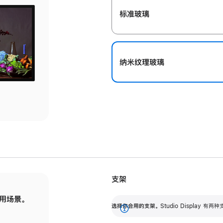
标准玻璃
纳米纹理玻璃
支架
用场景。
标配可调倾斜度的支架，提供 30 度的倾斜度
选
选择你合用的支架。
Studio Display
调节范围。
展