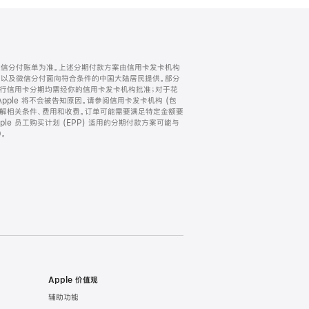
微信分付账单为准。上述分期付款方案由信用卡发卡机构
) 以及微信分付面向符合条件的中国大陆居民提供。部分
家。所有银行信用卡分期均需经你的信用卡发卡机构批准；对于花
ple 将不会被告知原因。请参阅信用卡发卡机构 (包
了解相关条件、费用和收费。订单可能需要满足特定金额要
e 员工购买计划 (EPP) 适用的分期付款方案可能与
。
Apple 价值观
辅助功能