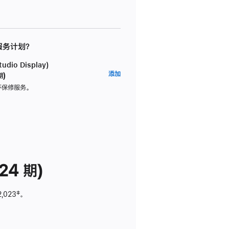
 服务计划？
dio Display)
AppleCare+
添加
期)
服
坏保修服务。
务
计
划
(适
用
于
24 期)
Studio
Display)
2,023
脚
‡。
注