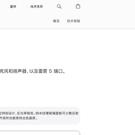
配件
技术支持
概览
技术规格
级麦克风和扬声器，以及雷雳 5 端口。
过特别设计，反光率极低。纳米纹理玻璃面板可分散反射
作场所也能保持出色画质。