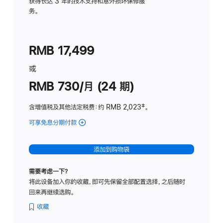
务
获得长达 3 年的技术支持和意外损坏保修服
务。
计
划
(适
RMB 17,499
用
于
或
Studio
RMB 730/月 (24 期)
Display
含增值税及其他法定税费
：约 RMB 2,023
脚
‡。
注
可享免息分期付款
(Studio
Display
-
添加到购物袋
纳
米
需要考虑一下？
纹
将此设备加入你的收藏，即可先保留全部配置选择，之后随时
理
回来再继续选购。
玻
璃
收藏
面