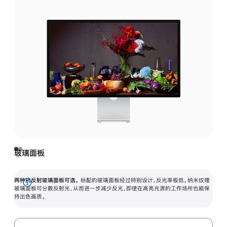
玻璃面板
两种抗反射玻璃面板可选。
标配的玻璃面板经过特别设计，反光率极低。纳米纹理
展
玻璃面板可分散反射光，从而进一步减少反光，即使在高亮光源的工作场所也能保
持出色画质。
开