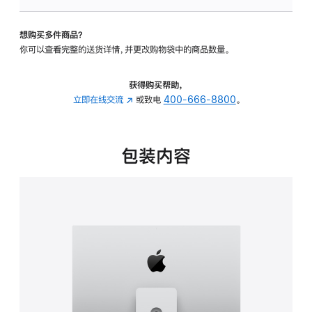
板
-
想购买多件商品？
可
你可以查看完整的送货详情，并更改购物袋中的商品数量。
调
倾
斜
获得购买帮助，
度
立即在线交流
(在
或致电
400-666-8800
。
及
新
高
窗
度
口
包装内容
的
中
支
打
架
开)
的
分
期
付
款
选
项)