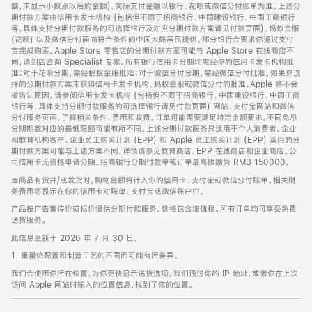
脚
额，未显示小数点以后的金额)，实际支付金额以银行、花呗或微信分付账单为准。上述分
期付款方案由信用卡发卡机构 (包括但不限于招商银行、中国建设银行、中国工商银行
等，具体支持分期付款服务的可选择银行及对应分期付款方案请见付款页面)、蚂蚁金服
(花呗) 以及微信分付面向符合条件的中国大陆居民提供。部分银行会要求你通过支付
宝完成购买。Apple Store 零售店的分期付款方案可能与 Apple Store 在线商店不
同，请到店咨询 Specialist 专家。所有银行信用卡分期均需经你的信用卡发卡机构批
准；对于花呗分期，需经蚂蚁金服批准；对于微信分付分期，需经微信分付批准。如果你选
择的分期付款方案未获得信用卡发卡机构、蚂蚁金服或微信分付的批准，Apple 将不会
被告知原因。请参阅信用卡发卡机构 (包括但不限于招商银行、中国建设银行、中国工商
银行等，具体支持分期付款服务的可选择银行请见付款页面) 网站、支付宝网站和微信
分付服务页面，了解相关条件、费用和收费。订单可能需要满足特定金额要求，不同免息
分期期数对应的最低限额可能有所不同。上述分期付款服务只适用于个人消费者。企业
和教育机构客户、企业员工购买计划 (EPP) 和 Apple 员工购买计划 (EPP) 适用的分
期付款方案可能与上述方案不同，详情请参见教育商店、EPP 在线商店和企业商店。公
司信用卡无资格申请分期。招商银行分期付款单笔订单最高限额为 RMB 150000。
当商品有货并/或发货时，购物金额将计入你的信用卡、支付宝或微信分付账单。相关财
务费用将显示在你的信用卡对账单、支付宝或微信账户中。
产品按广告宣传价或标价提供分期付款服务。价格包含增值税。所有订单均可享受免费
送货服务。
此信息更新于 2026 年 7 月 30 日。
1. 重量依配置和制造工艺的不同而可能有所差异。
我们会使用你所在位置，为你更快显示送货选项。我们通过你的 IP 地址，或者你在上次
访问 Apple 网站时输入的位置信息，找到了你的位置。