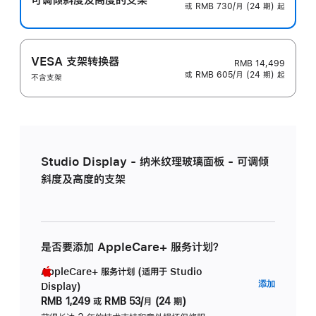
或 RMB 730/月 (24 期) 起
VESA 支架转换器
RMB 14,499
或 RMB 605/月 (24 期) 起
不含支架
Studio Display - 纳米纹理玻璃面板 - 可调倾
斜度及高度的支架
是否要添加 AppleCare+ 服务计划？
AppleCare+ 服务计划 (适用于 Studio
AppleC
添加
Display)
服
RMB 1,249
或
RMB 53/月 (24 期)