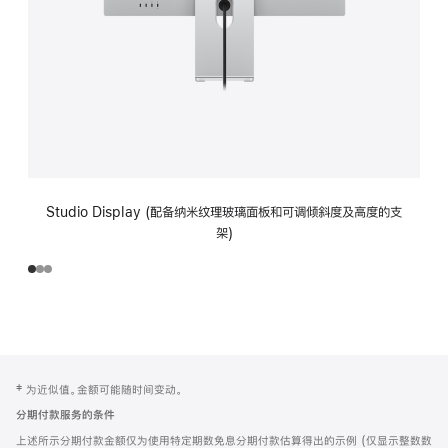
Studio Display (配备纳米纹理玻璃面板和可调倾斜度及高度的支
架)
网
脚
‡ 为近似值。金额可能随时间变动。
注
页
分期付款服务的条件
页
上述所示分期付款金额仅为使用特定期数免息分期付款估算得出的示例 (仅显示整数数