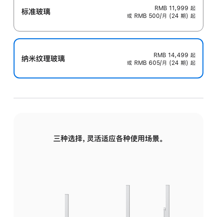
RMB 11,999
起
标准玻璃
或 RMB 500/月 (24 期) 起
RMB 14,499
起
纳米纹理玻璃
或 RMB 605/月 (24 期) 起
三种选择，灵活适应各种使用场景。
标