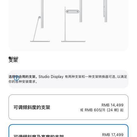
支架
选择你合用的支架。
Studio Display 有两种支架和一种支架转换器可选，以满足
展
你的各种安装需求。
开
RMB 14,499
可调倾斜度的支架
或 RMB 605/月 (24 期) 起
RMB 17,499
可调倾斜度及高‍度的支‍架