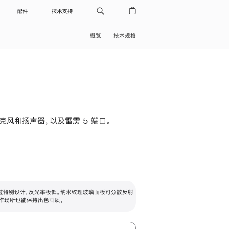
配件
技术支持
概览
技术规格
级麦克风和扬声器，以及雷雳 5 端口。
过特别设计，反光率极低。纳米纹理玻璃面板可分散反射
作场所也能保持出色画质。