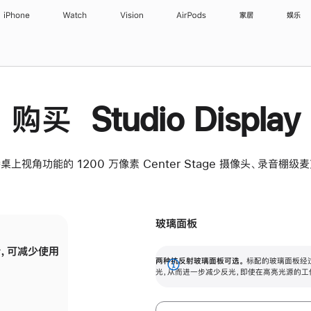
iPhone
Watch
Vision
AirPods
家居
娱乐
购买 Studio Display
桌上视角功能的 1200 万像素 Center Stage 摄像头、录音棚
玻璃面板
，可减少使用
纳米纹理玻璃面板可进一步减少反光，即使在
两种抗反射玻璃面板可选。
标配的玻璃面板经
。
有高亮光源的场所使用，也能保持出色画质。
展
光，从而进一步减少反光，即使在高亮光源的工
开