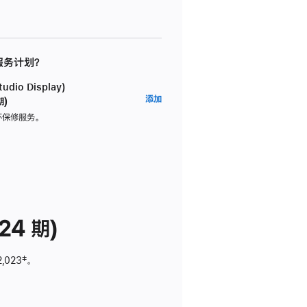
 服务计划？
dio Display)
AppleCare+
添加
期)
服
坏保修服务。
务
计
划
(适
用
于
24 期)
Studio
Display)
2,023
脚
‡。
注