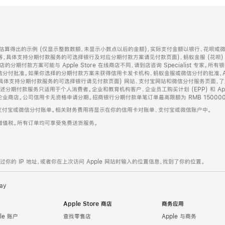
算得出的示例 (仅显示整数数额，未显示小数点以后的金额)，实际支付金额以银行、花呗或
等，具体支持分期付款服务的可选择银行及对应分期付款方案请见付款页面)、蚂蚁金服 (花呗
售店的分期付款方案可能与 Apple Store 在线商店不同，请到店咨询 Specialist 专
分付批准。如果你选择的分期付款方案未获得信用卡发卡机构、蚂蚁金服或微信分付的批准，Ap
具体支持分期付款服务的可选择银行请见付款页面) 网站、支付宝网站和微信分付服务页面，
期付款服务只适用于个人消费者。企业和教育机构客户、企业员工购买计划 (EPP) 和 Appl
企业商店。公司信用卡无资格申请分期。招商银行分期付款单笔订单最高限额为 RMB 150000
支付宝或微信分付账单。相关财务费用将显示在你的信用卡对账单、支付宝或微信账户中。
增值税。所有订单均可享受免费送货服务。
的 IP 地址，或者你在上次访问 Apple 网站时输入的位置信息，找到了你的位置。
ay
Apple Store 商店
商务应用
le 账户
查找零售店
Apple 与商务