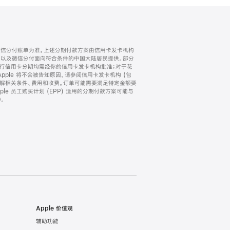
微信分付账单为准。上述分期付款方案由信用卡发卡机构
) 以及微信分付面向符合条件的中国大陆居民提供。部分
家。所有银行信用卡分期均需经你的信用卡发卡机构批准；对于花
ple 将不会被告知原因。请参阅信用卡发卡机构 (包
了解相关条件、费用和收费。订单可能需要满足特定金额要
e 员工购买计划 (EPP) 适用的分期付款方案可能与
。
Apple 价值观
辅助功能