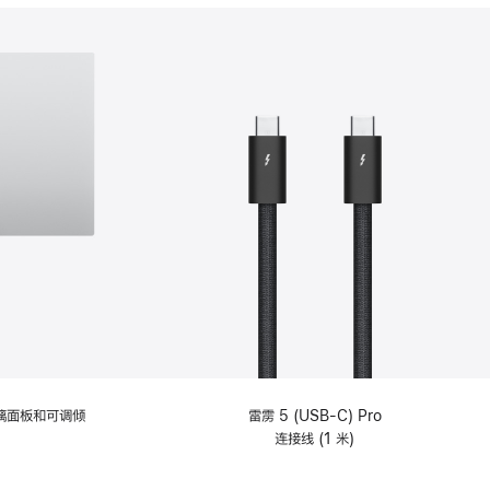
分
期
付
款
选
项)
理玻璃面板和可调倾
雷雳 5 (USB-C) Pro
连接线 (1 米)