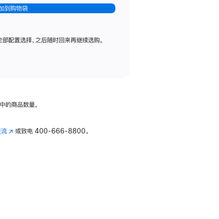
加到购物袋
全部配置选择，之后随时回来再继续选购。
中的商品数量。
交流
(在
或致电
400-666-8800。
新
窗
口
中
打
开)