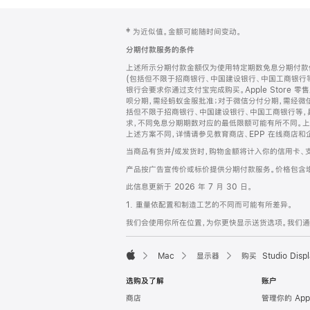
网
脚
‡ 为近似值。金额可能随时间变动。
注
页
分期付款服务的条件
页
上述所示分期付款金额仅为使用特定期数免息分期付款估
脚
(包括但不限于招商银行、中国建设银行、中国工商银行
银行会要求你通过支付宝完成购买。Apple Store 零
呗分期，需经蚂蚁金服批准；对于微信分付分期，需经微信
括但不限于招商银行、中国建设银行、中国工商银行等，
求，不同免息分期期数对应的最低限额可能有所不同。上述分
上述方案不同，详情请参见教育商店、EPP 在线商店和
当商品有货并/或发货时，购物金额将计入你的信用卡、
产品按广告宣传价或标价提供分期付款服务。价格包含
此信息更新于 2026 年 7 月 30 日。
1. 重量依配置和制造工艺的不同而可能有所差异。
我们会使用你所在位置，为你更快显示送货选项。我们通过你
Mac
显示器
购买 Studio Displ
Apple
选购及了解
账户
商店
管理你的 App