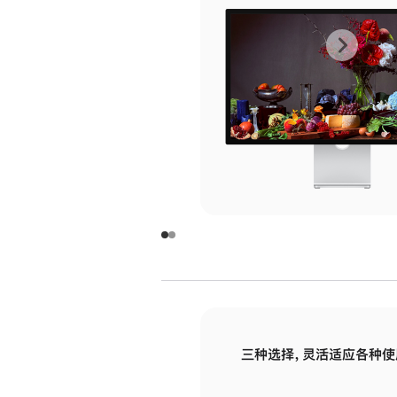
上
下
一
一
张
张
图
图
库
库
图
图
片
片
-
-
玻
玻
璃
璃
三种选择，灵活适应各种使
面
面
板
板