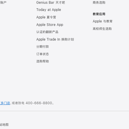
e 账户
Genius Bar 天才吧
商务选购
Today at Apple
教育应用
Apple 夏令营
Apple 与教育
Apple Store App
高校师生选购
认证的翻新产品
Apple Trade In 换购计划
分期付款
订单状态
选购帮助
更多门店
，或者致电
400-666-8800
。
站地图