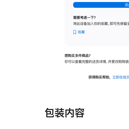
-
添
纳
米
需要考虑一下？
纹
将此设备加入你的收藏，即可先保留
理
玻
收藏
璃
面
板
想购买多件商品？
-
你可以查看完整的送货详情，并更改购物袋
可
调
倾
获得购买帮助，
立即在线
斜
度
及
高
度
包装内容
的
支
架
的