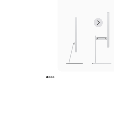
上
下
一
一
张
张
图
图
库
库
图
图
片
片
-
-
支
支
架
架