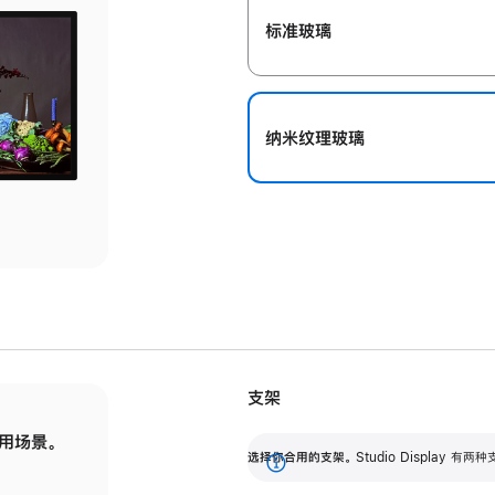
标准玻璃
纳米纹理玻璃
支架
用场景。
标配可调倾斜度的支架，提供 30 度的倾斜度
选
选择你合用的支架。
Studio Display
调节范围。
展