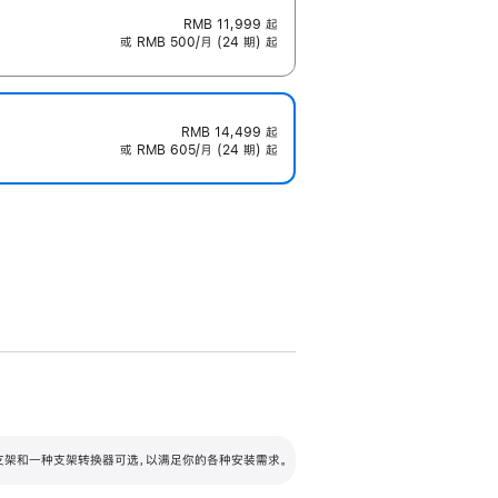
RMB 11,999
起
或 RMB 500/月 (24 期) 起
RMB 14,499
起
或 RMB 605/月 (24 期) 起
配可调倾斜度及高度的支架，额外增加 105
VESA 支架转换器
 有两种支架和一种支架转换器可选，以满足你的各种安装需求。
毫米的高度调节范围。
容的支架 (未随附)