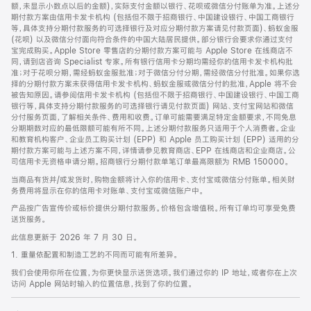
脚
额，未显示小数点以后的金额)，实际支付金额以银行、花呗或微信分付账单为准。上述分
期付款方案由信用卡发卡机构 (包括但不限于招商银行、中国建设银行、中国工商银行
等，具体支持分期付款服务的可选择银行及对应分期付款方案请见付款页面)、蚂蚁金服
(花呗) 以及微信分付面向符合条件的中国大陆居民提供。部分银行会要求你通过支付
宝完成购买。Apple Store 零售店的分期付款方案可能与 Apple Store 在线商店不
同，请到店咨询 Specialist 专家。所有银行信用卡分期均需经你的信用卡发卡机构批
准；对于花呗分期，需经蚂蚁金服批准；对于微信分付分期，需经微信分付批准。如果你选
择的分期付款方案未获得信用卡发卡机构、蚂蚁金服或微信分付的批准，Apple 将不会
被告知原因。请参阅信用卡发卡机构 (包括但不限于招商银行、中国建设银行、中国工商
银行等，具体支持分期付款服务的可选择银行请见付款页面) 网站、支付宝网站和微信
分付服务页面，了解相关条件、费用和收费。订单可能需要满足特定金额要求，不同免息
分期期数对应的最低限额可能有所不同。上述分期付款服务只适用于个人消费者。企业
和教育机构客户、企业员工购买计划 (EPP) 和 Apple 员工购买计划 (EPP) 适用的分
期付款方案可能与上述方案不同，详情请参见教育商店、EPP 在线商店和企业商店。公
司信用卡无资格申请分期。招商银行分期付款单笔订单最高限额为 RMB 150000。
当商品有货并/或发货时，购物金额将计入你的信用卡、支付宝或微信分付账单。相关财
务费用将显示在你的信用卡对账单、支付宝或微信账户中。
产品按广告宣传价或标价提供分期付款服务。价格包含增值税。所有订单均可享受免费
送货服务。
此信息更新于 2026 年 7 月 30 日。
1. 重量依配置和制造工艺的不同而可能有所差异。
我们会使用你所在位置，为你更快显示送货选项。我们通过你的 IP 地址，或者你在上次
访问 Apple 网站时输入的位置信息，找到了你的位置。