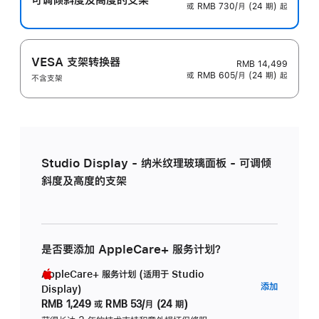
或 RMB 730/月 (24 期) 起
VESA 支架转换器
RMB 14,499
或 RMB 605/月 (24 期) 起
不含支架
Studio Display - 纳米纹理玻璃面板 - 可调倾
斜度及高度的支架
是否要添加 AppleCare+ 服务计划？
AppleCare+ 服务计划 (适用于 Studio
AppleC
添加
Display)
服
RMB 1,249
或
RMB 53/月 (24 期)