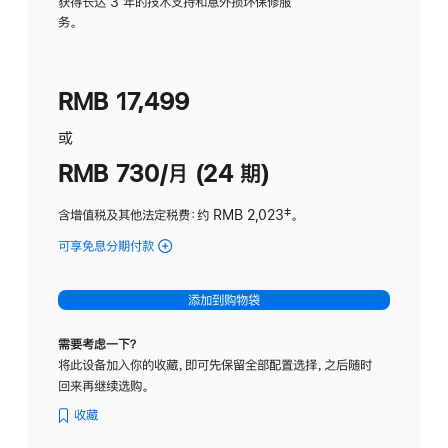
务
获得长达 3 年的技术支持和意外损坏保修服
务。
计
划
(适
RMB 17,499
用
于
或
Studio
RMB 730/月 (24 期)
Display
含增值税及其他法定税费
：约 RMB 2,023
脚
‡。
注
可享免息分期付款
(Studio
Display
-
添加到购物袋
纳
米
需要考虑一下？
纹
将此设备加入你的收藏，即可先保留全部配置选择，之后随时
理
回来再继续选购。
玻
璃
收藏
面