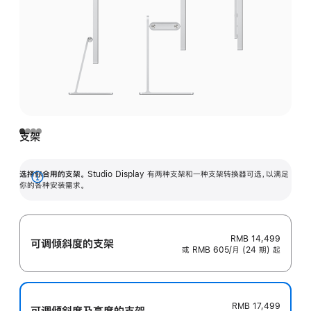
支架
选择你合用的支架。
Studio Display 有两种支架和一种支架转换器可选，以满足
展
你的各种安装需求。
开
RMB 14,499
可调倾斜度的支架
或 RMB 605/月 (24 期) 起
RMB 17,499
可调倾斜度及高‍度的支‍架