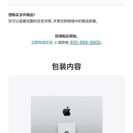
板
-
想购买多件商品？
可
你可以查看完整的送货详情，并更改购物袋中的商品数量。
调
倾
斜
获得购买帮助，
度
立即在线交流
(在
或致电
400-666-8800
。
及
新
高
窗
度
口
包装内容
的
中
支
打
架
开)
的
分
期
付
款
选
项)