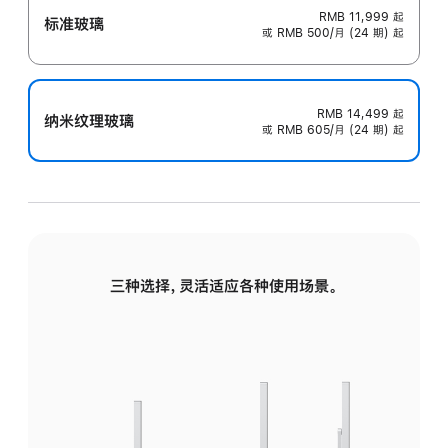
RMB 11,999
起
标准玻璃
或 RMB 500/月 (24 期) 起
RMB 14,499
起
纳米纹理玻璃
或 RMB 605/月 (24 期) 起
三种选择，灵活适应各种使用场景。
标