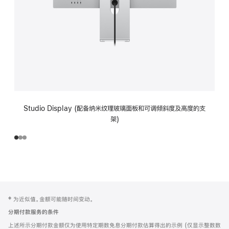
Studio Display (配备纳米纹理玻璃面板和可调倾斜度及高度的支
架)
网
脚
‡ 为近似值。金额可能随时间变动。
注
页
分期付款服务的条件
页
上述所示分期付款金额仅为使用特定期数免息分期付款估算得出的示例 (仅显示整数数