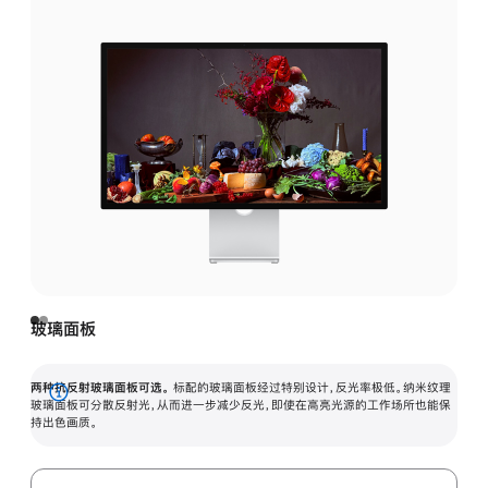
玻璃面板
两种抗反射玻璃面板可选。
标配的玻璃面板经过特别设计，反光率极低。纳米纹理
展
玻璃面板可分散反射光，从而进一步减少反光，即使在高亮光源的工作场所也能保
持出色画质。
开