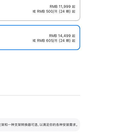
RMB 11,999
起
或 RMB 500/月 (24 期) 起
RMB 14,499
起
或 RMB 605/月 (24 期) 起
配可调倾斜度及高度的支架，额外增加 105
VESA 支架转换器
 有两种支架和一种支架转换器可选，以满足你的各种安装需求。
毫米的高度调节范围。
容的支架 (未随附)