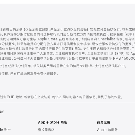
算得出的示例 (仅显示整数数额，未显示小数点以后的金额)，实际支付金额以银行、花呗或
等，具体支持分期付款服务的可选择银行及对应分期付款方案请见付款页面)、蚂蚁金服 (花呗
售店的分期付款方案可能与 Apple Store 在线商店不同，请到店咨询 Specialist 专
分付批准。如果你选择的分期付款方案未获得信用卡发卡机构、蚂蚁金服或微信分付的批准，Ap
具体支持分期付款服务的可选择银行请见付款页面) 网站、支付宝网站和微信分付服务页面，
期付款服务只适用于个人消费者。企业和教育机构客户、企业员工购买计划 (EPP) 和 Appl
企业商店。公司信用卡无资格申请分期。招商银行分期付款单笔订单最高限额为 RMB 150000
支付宝或微信分付账单。相关财务费用将显示在你的信用卡对账单、支付宝或微信账户中。
增值税。所有订单均可享受免费送货服务。
的 IP 地址，或者你在上次访问 Apple 网站时输入的位置信息，找到了你的位置。
ay
Apple Store 商店
商务应用
le 账户
查找零售店
Apple 与商务