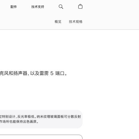
配件
技术支持
概览
技术规格
级麦克风和扬声器，以及雷雳 5 端口。
过特别设计，反光率极低。纳米纹理玻璃面板可分散反射
作场所也能保持出色画质。