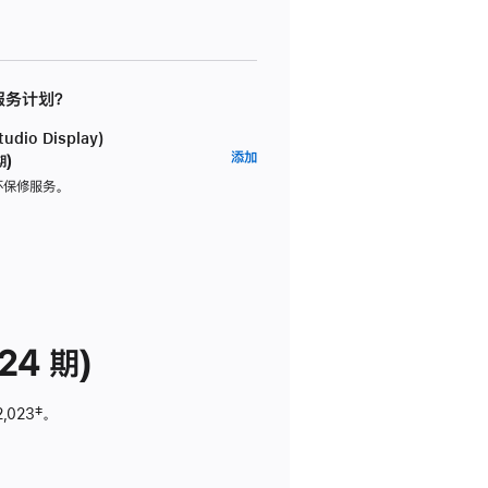
 服务计划？
dio Display)
AppleCare+
添加
期)
服
坏保修服务。
务
计
划
(适
用
于
24 期)
Studio
Display)
2,023
脚
‡。
注