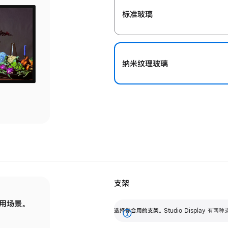
标准玻璃
纳米纹理玻璃
支架
用场景。
标配可调倾斜度的支架，提供 30 度的倾斜度
选
选择你合用的支架。
Studio Display
调节范围。
展