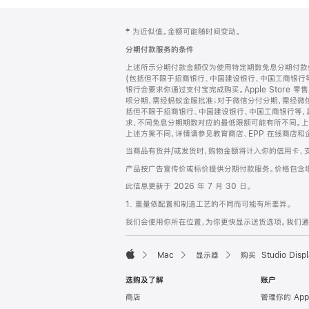
网
脚
‡ 为近似值。金额可能随时间变动。
注
页
分期付款服务的条件
页
上述所示分期付款金额仅为使用特定期数免息分期付款估
脚
(包括但不限于招商银行、中国建设银行、中国工商银行
银行会要求你通过支付宝完成购买。Apple Store 零
呗分期，需经蚂蚁金服批准；对于微信分付分期，需经微信
括但不限于招商银行、中国建设银行、中国工商银行等，
求，不同免息分期期数对应的最低限额可能有所不同。上述分
上述方案不同，详情请参见教育商店、EPP 在线商店和
当商品有货并/或发货时，购物金额将计入你的信用卡、
产品按广告宣传价或标价提供分期付款服务。价格包含
此信息更新于 2026 年 7 月 30 日。
1. 重量依配置和制造工艺的不同而可能有所差异。
我们会使用你所在位置，为你更快显示送货选项。我们通过你
Mac
显示器
购买 Studio Displ
Apple
选购及了解
账户
商店
管理你的 App