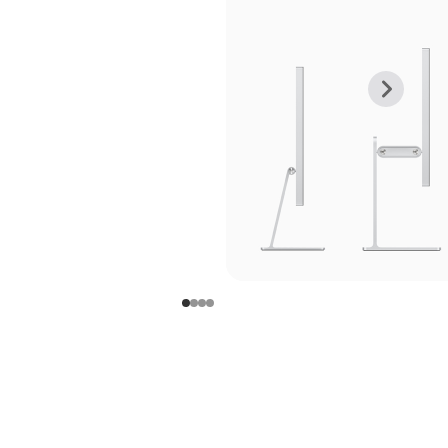
上
下
一
一
张
张
图
图
库
库
图
图
片
片
-
-
支
支
架
架