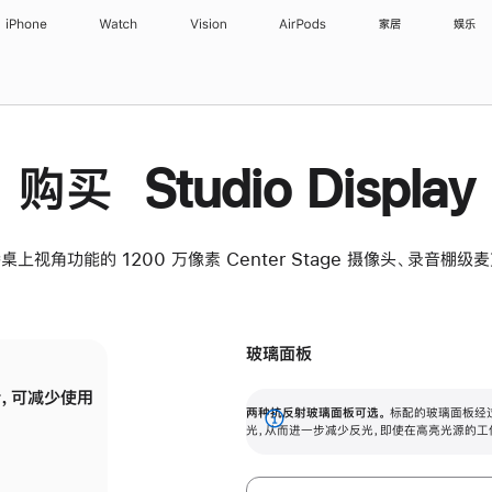
iPhone
Watch
Vision
AirPods
家居
娱乐
购买 Studio Display
桌上视角功能的 1200 万像素 Center Stage 摄像头、录音棚
玻璃面板
，可减少使用
纳米纹理玻璃面板可进一步减少反光，即使在
两种抗反射玻璃面板可选。
标配的玻璃面板经
。
有高亮光源的场所使用，也能保持出色画质。
展
光，从而进一步减少反光，即使在高亮光源的工
开