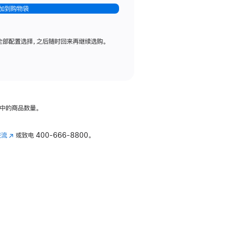
加到购物袋
全部配置选择，之后随时回来再继续选购。
中的商品数量。
交流
(在
或致电
400-666-8800。
新
窗
口
中
打
开)