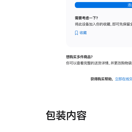
-
添
纳
米
需要考虑一下？
纹
将此设备加入你的收藏，即可先保留
理
玻
收藏
璃
面
板
想购买多件商品？
-
你可以查看完整的送货详情，并更改购物袋
可
调
倾
获得购买帮助，
立即在线
斜
度
及
高
度
包装内容
的
支
架
的