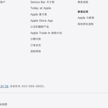
e 账户
Genius Bar 天才吧
商务选购
Today at Apple
教育应用
Apple 夏令营
Apple 与教育
Apple Store App
高校师生选购
认证的翻新产品
Apple Trade In 换购计划
分期付款
订单状态
选购帮助
更多门店
，或者致电
400-666-8800
。
站地图