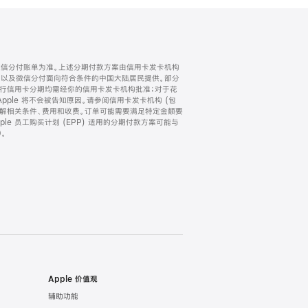
微信分付账单为准。上述分期付款方案由信用卡发卡机构
) 以及微信分付面向符合条件的中国大陆居民提供。部分
家。所有银行信用卡分期均需经你的信用卡发卡机构批准；对于花
ple 将不会被告知原因。请参阅信用卡发卡机构 (包
了解相关条件、费用和收费。订单可能需要满足特定金额要
e 员工购买计划 (EPP) 适用的分期付款方案可能与
。
Apple 价值观
辅助功能