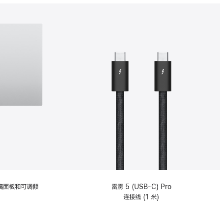
分
期
付
款
选
项)
理玻璃面板和可调倾
雷雳 5 (USB-C) Pro
连接线 (1 米)