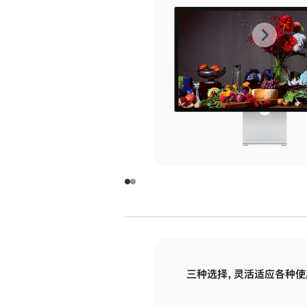
上
下
一
一
张
张
图
图
库
库
图
图
片
片
-
-
玻
玻
璃
璃
三种选择，灵活适应各种使
面
面
板
板