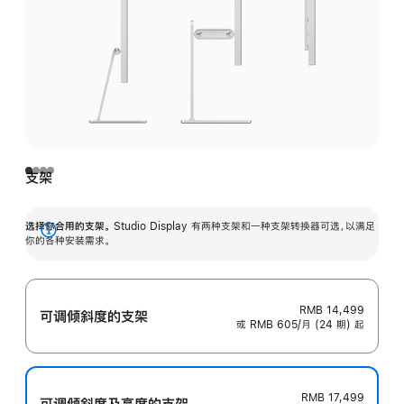
支架
选择你合用的支架。
Studio Display 有两种支架和一种支架转换器可选，以满足
展
你的各种安装需求。
开
RMB 14,499
可调倾斜度的支架
或 RMB 605/月 (24 期) 起
RMB 17,499
可调倾斜度及高‍度的支‍架