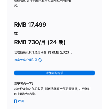
务
获得长达 3 年的技术支持和意外损坏保修服
务。
计
划
(适
RMB 17,499
用
于
或
Studio
RMB 730/月 (24 期)
Display
含增值税及其他法定税费
：约 RMB 2,023
脚
‡。
注
可享免息分期付款
(Studio
Display
-
添加到购物袋
纳
米
需要考虑一下？
纹
将此设备加入你的收藏，即可先保留全部配置选择，之后随时
理
回来再继续选购。
玻
璃
收藏
面