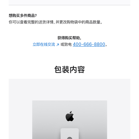
板
-
想购买多件商品？
可
你可以查看完整的送货详情，并更改购物袋中的商品数量。
调
倾
斜
获得购买帮助，
度
立即在线交流
(在
或致电
400-666-8800
。
及
新
高
窗
度
口
包装内容
的
中
支
打
架
开)
的
分
期
付
款
选
项)