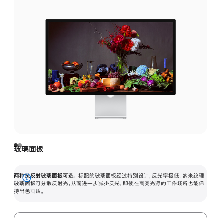
玻璃面板
两种抗反射玻璃面板可选。
标配的玻璃面板经过特别设计，反光率极低。纳米纹理
展
玻璃面板可分散反射光，从而进一步减少反光，即使在高亮光源的工作场所也能保
持出色画质。
开