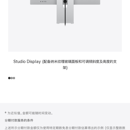
Studio Display (配备纳米纹理玻璃面板和可调倾斜度及高度的支
架)
网
脚
‡ 为近似值。金额可能随时间变动。
注
页
分期付款服务的条件
页
上述所示分期付款金额仅为使用特定期数免息分期付款估算得出的示例 (仅显示整数数