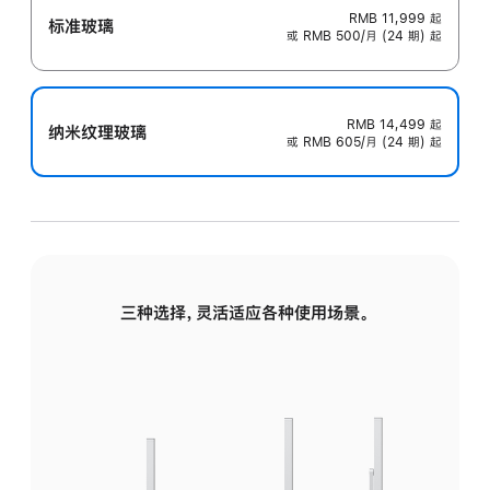
RMB 11,999
起
标准玻璃
或 RMB 500/月 (24 期) 起
RMB 14,499
起
纳米纹理玻璃
或 RMB 605/月 (24 期) 起
三种选择，灵活适应各种使用场景。
标