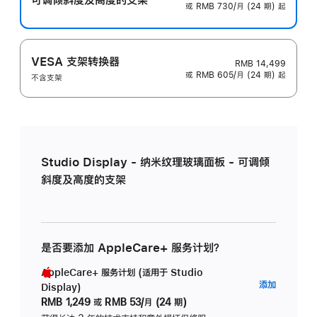
或 RMB 730/月 (24 期) 起
VESA 支架转换器
RMB 14,499
或 RMB 605/月 (24 期) 起
不含支架
Studio Display - 纳米纹理玻璃面板 - 可调倾
斜度及高度的支架
是否要添加 AppleCare+ 服务计划？
AppleCare+ 服务计划 (适用于 Studio
AppleC
添加
Display)
服
RMB 1,249
或
RMB 53/月 (24 期)