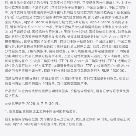
脚
额，未显示小数点以后的金额)，实际支付金额以银行、花呗或微信分付账单为准。上述分
期付款方案由信用卡发卡机构 (包括但不限于招商银行、中国建设银行、中国工商银行
等，具体支持分期付款服务的可选择银行及对应分期付款方案请见付款页面)、蚂蚁金服
(花呗) 以及微信分付面向符合条件的中国大陆居民提供。部分银行会要求你通过支付
宝完成购买。Apple Store 零售店的分期付款方案可能与 Apple Store 在线商店不
同，请到店咨询 Specialist 专家。所有银行信用卡分期均需经你的信用卡发卡机构批
准；对于花呗分期，需经蚂蚁金服批准；对于微信分付分期，需经微信分付批准。如果你选
择的分期付款方案未获得信用卡发卡机构、蚂蚁金服或微信分付的批准，Apple 将不会
被告知原因。请参阅信用卡发卡机构 (包括但不限于招商银行、中国建设银行、中国工商
银行等，具体支持分期付款服务的可选择银行请见付款页面) 网站、支付宝网站和微信
分付服务页面，了解相关条件、费用和收费。订单可能需要满足特定金额要求，不同免息
分期期数对应的最低限额可能有所不同。上述分期付款服务只适用于个人消费者。企业
和教育机构客户、企业员工购买计划 (EPP) 和 Apple 员工购买计划 (EPP) 适用的分
期付款方案可能与上述方案不同，详情请参见教育商店、EPP 在线商店和企业商店。公
司信用卡无资格申请分期。招商银行分期付款单笔订单最高限额为 RMB 150000。
当商品有货并/或发货时，购物金额将计入你的信用卡、支付宝或微信分付账单。相关财
务费用将显示在你的信用卡对账单、支付宝或微信账户中。
产品按广告宣传价或标价提供分期付款服务。价格包含增值税。所有订单均可享受免费
送货服务。
此信息更新于 2026 年 7 月 30 日。
1. 重量依配置和制造工艺的不同而可能有所差异。
我们会使用你所在位置，为你更快显示送货选项。我们通过你的 IP 地址，或者你在上次
访问 Apple 网站时输入的位置信息，找到了你的位置。