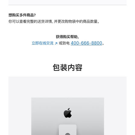
板
-
想购买多件商品？
可
你可以查看完整的送货详情，并更改购物袋中的商品数量。
调
倾
斜
获得购买帮助，
度
立即在线交流
(在
或致电
400-666-8800
。
及
新
高
窗
度
口
包装内容
的
中
支
打
架
开)
的
分
期
付
款
选
项)