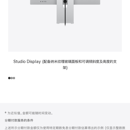
Studio Display (配备纳米纹理玻璃面板和可调倾斜度及高度的支
架)
网
脚
‡ 为近似值。金额可能随时间变动。
注
页
分期付款服务的条件
页
上述所示分期付款金额仅为使用特定期数免息分期付款估算得出的示例 (仅显示整数数