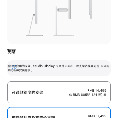
支架
选择你合用的支架。
Studio Display 有两种支架和一种支架转换器可选，以满足
展
你的各种安装需求。
开
RMB 14,499
可调倾斜度的支架
或 RMB 605/月 (24 期) 起
RMB 17,499
可调倾斜度及高‍度的支‍架