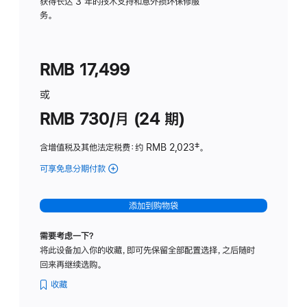
务
获得长达 3 年的技术支持和意外损坏保修服
务。
计
划
(适
RMB 17,499
用
于
或
Studio
RMB 730/月 (24 期)
Display
含增值税及其他法定税费
：约 RMB 2,023
脚
‡。
注
可享免息分期付款
(Studio
Display
-
添加到购物袋
纳
米
需要考虑一下？
纹
将此设备加入你的收藏，即可先保留全部配置选择，之后随时
理
回来再继续选购。
玻
璃
收藏
面