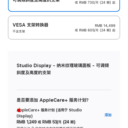
或 RMB 730/月 (24 期) 起
VESA 支架转换器
RMB 14,499
或 RMB 605/月 (24 期) 起
不含支架
Studio Display - 纳米纹理玻璃面板 - 可调倾
斜度及高度的支架
是否要添加 AppleCare+ 服务计划？
AppleCare+ 服务计划 (适用于 Studio
AppleC
添加
Display)
服
RMB 1,249
或
RMB 53/月 (24 期)