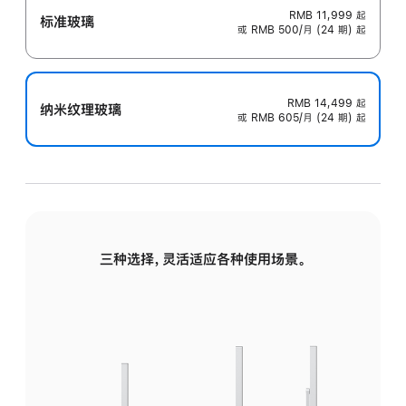
RMB 11,999
起
标准玻璃
或 RMB 500/月 (24 期) 起
RMB 14,499
起
纳米纹理玻璃
或 RMB 605/月 (24 期) 起
三种选择，灵活适应各种使用场景。
标