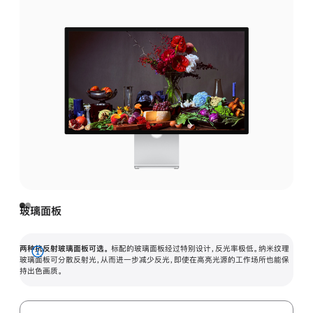
玻璃面板
两种抗反射玻璃面板可选。
标配的玻璃面板经过特别设计，反光率极低。纳米纹理
展
玻璃面板可分散反射光，从而进一步减少反光，即使在高亮光源的工作场所也能保
持出色画质。
开