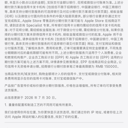
脚
额，未显示小数点以后的金额)，实际支付金额以银行、花呗或微信分付账单为准。上述分
期付款方案由信用卡发卡机构 (包括但不限于招商银行、中国建设银行、中国工商银行
等，具体支持分期付款服务的可选择银行及对应分期付款方案请见付款页面)、蚂蚁金服
(花呗) 以及微信分付面向符合条件的中国大陆居民提供。部分银行会要求你通过支付
宝完成购买。Apple Store 零售店的分期付款方案可能与 Apple Store 在线商店不
同，请到店咨询 Specialist 专家。所有银行信用卡分期均需经你的信用卡发卡机构批
准；对于花呗分期，需经蚂蚁金服批准；对于微信分付分期，需经微信分付批准。如果你选
择的分期付款方案未获得信用卡发卡机构、蚂蚁金服或微信分付的批准，Apple 将不会
被告知原因。请参阅信用卡发卡机构 (包括但不限于招商银行、中国建设银行、中国工商
银行等，具体支持分期付款服务的可选择银行请见付款页面) 网站、支付宝网站和微信
分付服务页面，了解相关条件、费用和收费。订单可能需要满足特定金额要求，不同免息
分期期数对应的最低限额可能有所不同。上述分期付款服务只适用于个人消费者。企业
和教育机构客户、企业员工购买计划 (EPP) 和 Apple 员工购买计划 (EPP) 适用的分
期付款方案可能与上述方案不同，详情请参见教育商店、EPP 在线商店和企业商店。公
司信用卡无资格申请分期。招商银行分期付款单笔订单最高限额为 RMB 150000。
当商品有货并/或发货时，购物金额将计入你的信用卡、支付宝或微信分付账单。相关财
务费用将显示在你的信用卡对账单、支付宝或微信账户中。
产品按广告宣传价或标价提供分期付款服务。价格包含增值税。所有订单均可享受免费
送货服务。
此信息更新于 2026 年 7 月 30 日。
1. 重量依配置和制造工艺的不同而可能有所差异。
我们会使用你所在位置，为你更快显示送货选项。我们通过你的 IP 地址，或者你在上次
访问 Apple 网站时输入的位置信息，找到了你的位置。