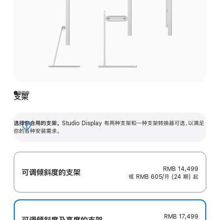
支架
选择你合用的支架。
Studio Display 有两种支架和一种支架转换器可选，以满足
展
你的各种安装需求。
开
RMB 14,499
可调倾斜度的支架
或 RMB 605/月 (24 期) 起
RMB 17,499
可调倾斜度及高‍度的支‍架