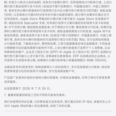
脚
额，未显示小数点以后的金额)，实际支付金额以银行、花呗或微信分付账单为准。上述分
期付款方案由信用卡发卡机构 (包括但不限于招商银行、中国建设银行、中国工商银行
等，具体支持分期付款服务的可选择银行及对应分期付款方案请见付款页面)、蚂蚁金服
(花呗) 以及微信分付面向符合条件的中国大陆居民提供。部分银行会要求你通过支付
宝完成购买。Apple Store 零售店的分期付款方案可能与 Apple Store 在线商店不
同，请到店咨询 Specialist 专家。所有银行信用卡分期均需经你的信用卡发卡机构批
准；对于花呗分期，需经蚂蚁金服批准；对于微信分付分期，需经微信分付批准。如果你选
择的分期付款方案未获得信用卡发卡机构、蚂蚁金服或微信分付的批准，Apple 将不会
被告知原因。请参阅信用卡发卡机构 (包括但不限于招商银行、中国建设银行、中国工商
银行等，具体支持分期付款服务的可选择银行请见付款页面) 网站、支付宝网站和微信
分付服务页面，了解相关条件、费用和收费。订单可能需要满足特定金额要求，不同免息
分期期数对应的最低限额可能有所不同。上述分期付款服务只适用于个人消费者。企业
和教育机构客户、企业员工购买计划 (EPP) 和 Apple 员工购买计划 (EPP) 适用的分
期付款方案可能与上述方案不同，详情请参见教育商店、EPP 在线商店和企业商店。公
司信用卡无资格申请分期。招商银行分期付款单笔订单最高限额为 RMB 150000。
当商品有货并/或发货时，购物金额将计入你的信用卡、支付宝或微信分付账单。相关财
务费用将显示在你的信用卡对账单、支付宝或微信账户中。
产品按广告宣传价或标价提供分期付款服务。价格包含增值税。所有订单均可享受免费
送货服务。
此信息更新于 2026 年 7 月 30 日。
1. 重量依配置和制造工艺的不同而可能有所差异。
我们会使用你所在位置，为你更快显示送货选项。我们通过你的 IP 地址，或者你在上次
访问 Apple 网站时输入的位置信息，找到了你的位置。