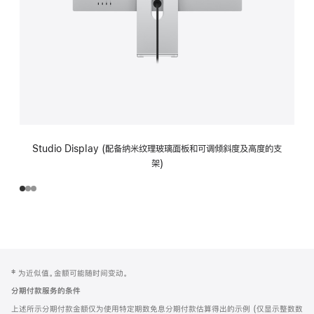
Studio Display (配备纳米纹理玻璃面板和可调倾斜度及高度的支
架)
网
脚
‡ 为近似值。金额可能随时间变动。
注
页
分期付款服务的条件
页
上述所示分期付款金额仅为使用特定期数免息分期付款估算得出的示例 (仅显示整数数