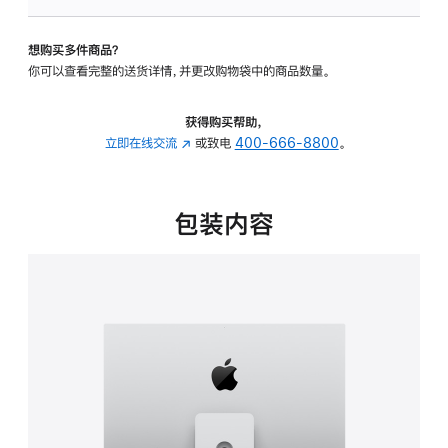
板
-
想购买多件商品？
可
你可以查看完整的送货详情，并更改购物袋中的商品数量。
调
倾
斜
获得购买帮助，
度
立即在线交流
(在
或致电
400-666-8800
。
及
新
高
窗
度
口
包装内容
的
中
支
打
架
开)
的
分
期
付
款
选
项)