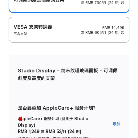
或 RMB 730/月 (24 期) 起
VESA 支架转换器
RMB 14,499
或 RMB 605/月 (24 期) 起
不含支架
Studio Display - 纳米纹理玻璃面板 - 可调倾
斜度及高度的支架
是否要添加 AppleCare+ 服务计划？
AppleCare+ 服务计划 (适用于 Studio
AppleC
添加
Display)
服
RMB 1,249
或
RMB 53/月 (24 期)