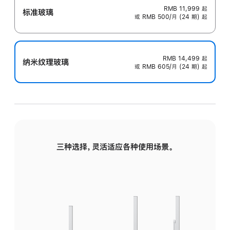
RMB 11,999
起
标准玻璃
或 RMB 500/月 (24 期) 起
RMB 14,499
起
纳米纹理玻璃
或 RMB 605/月 (24 期) 起
三种选择，灵活适应各种使用场景。
标