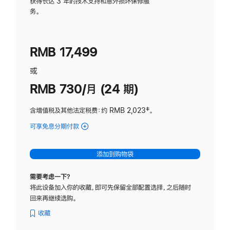
务
获得长达 3 年的技术支持和意外损坏保修服
务。
计
划
(适
RMB 17,499
用
于
或
Studio
RMB 730/月 (24 期)
Display
含增值税及其他法定税费
：约 RMB 2,023
脚
‡。
注
可享免息分期付款
(Studio
Display
-
添加到购物袋
纳
米
需要考虑一下？
纹
将此设备加入你的收藏，即可先保留全部配置选择，之后随时
理
回来再继续选购。
玻
璃
收藏
面