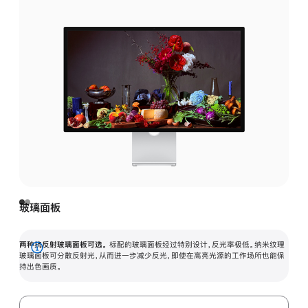
玻璃面板
两种抗反射玻璃面板可选。
标配的玻璃面板经过特别设计，反光率极低。纳米纹理
展
玻璃面板可分散反射光，从而进一步减少反光，即使在高亮光源的工作场所也能保
持出色画质。
开