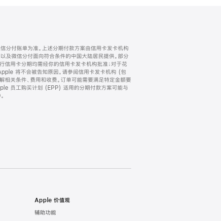
微信分付账单为准。上述分期付款方案由信用卡发卡机构
) 以及微信分付面向符合条件的中国大陆居民提供。部分
家。所有银行信用卡分期均需经你的信用卡发卡机构批准；对于花
ple 将不会被告知原因。请参阅信用卡发卡机构 (包
了解相关条件、费用和收费。订单可能需要满足特定金额要
e 员工购买计划 (EPP) 适用的分期付款方案可能与
。
Apple 价值观
辅助功能