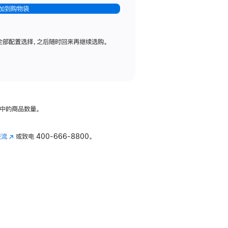
加到购物袋
全部配置选择，之后随时回来再继续选购。
中的商品数量。
交流
(在
或致电
400-666-8800。
新
窗
口
中
打
开)