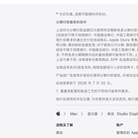
网
脚
‡ 为近似值。金额可能随时间变动。
注
页
分期付款服务的条件
页
上述所示分期付款金额仅为使用特定期数免息分期付款估
脚
(包括但不限于招商银行、中国建设银行、中国工商银行
银行会要求你通过支付宝完成购买。Apple Store 零
呗分期，需经蚂蚁金服批准；对于微信分付分期，需经微信
括但不限于招商银行、中国建设银行、中国工商银行等，
求，不同免息分期期数对应的最低限额可能有所不同。上述分
上述方案不同，详情请参见教育商店、EPP 在线商店和
当商品有货并/或发货时，购物金额将计入你的信用卡、
产品按广告宣传价或标价提供分期付款服务。价格包含
此信息更新于 2026 年 7 月 30 日。
1. 重量依配置和制造工艺的不同而可能有所差异。
我们会使用你所在位置，为你更快显示送货选项。我们通过你
Mac
显示器
购买 Studio Displ
Apple
选购及了解
账户
商店
管理你的 App