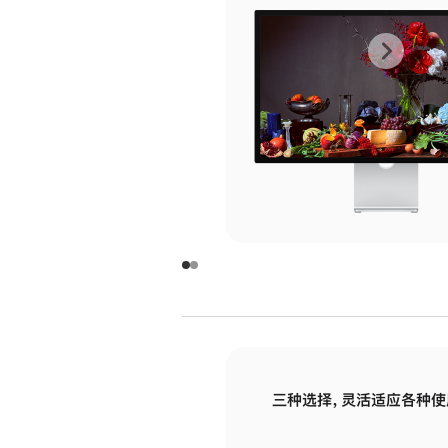
上
下
一
一
张
张
图
图
库
库
图
图
片
片
-
-
玻
玻
璃
璃
三种选择，灵活适应各种使
面
面
板
板