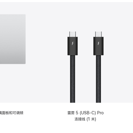
分
期
付
款
选
项)
理玻璃面板和可调倾
雷雳 5 (USB-C) Pro
连接线 (1 米)