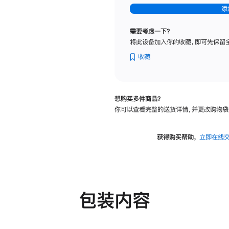
-
添
纳
米
需要考虑一下？
纹
将此设备加入你的收藏，即可先保留
理
玻
收藏
璃
面
板
想购买多件商品？
-
你可以查看完整的送货详情，并更改购物袋
可
调
倾
获得购买帮助，
立即在线
斜
度
及
高
度
包装内容
的
支
架
的