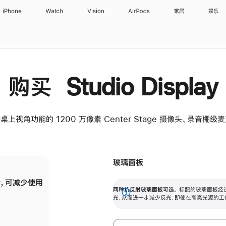
iPhone
Watch
Vision
AirPods
家居
娱乐
购买 Studio Display
桌上视角功能的 1200 万像素 Center Stage 摄像头、录音棚
玻璃面板
，可减少使用
纳米纹理玻璃面板可进一步减少反光，即使在
两种抗反射玻璃面板可选。
标配的玻璃面板经
。
有高亮光源的场所使用，也能保持出色画质。
展
光，从而进一步减少反光，即使在高亮光源的工
开