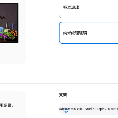
标准玻璃
纳米纹理玻璃
支架
用场景。
标配可调倾斜度的支架，提供 30 度的倾斜度
选
选择你合用的支架。
Studio Display
调节范围。
展