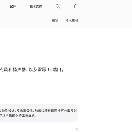
配件
技术支持
概览
技术规格
级麦克风和扬声器，以及雷雳 5 端口。
过特别设计，反光率极低。纳米纹理玻璃面板可分散反射
作场所也能保持出色画质。