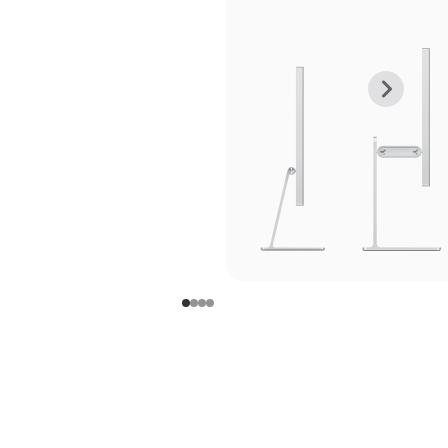
上
下
一
一
张
张
图
图
库
库
图
图
片
片
-
-
支
支
架
架