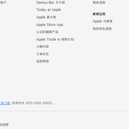
e 账户
Genius Bar 天才吧
商务选购
Today at Apple
教育应用
Apple 夏令营
Apple 与教育
Apple Store App
高校师生选购
认证的翻新产品
Apple Trade In 换购计划
分期付款
订单状态
选购帮助
更多门店
，或者致电
400-666-8800
。
站地图