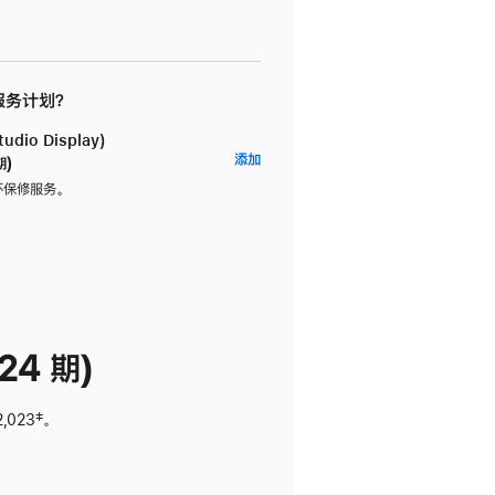
 服务计划？
dio Display)
AppleCare+
添加
期)
服
坏保修服务。
务
计
划
(适
用
于
24 期)
Studio
Display)
2,023
脚
‡。
注