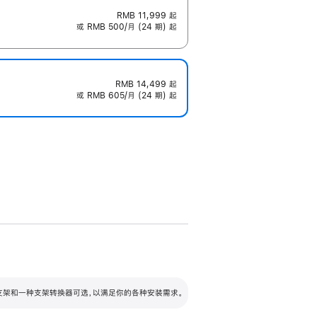
RMB 11,999
起
或 RMB 500/月 (24 期) 起
RMB 14,499
起
或 RMB 605/月 (24 期) 起
配可调倾斜度及高度的支架，额外增加 105
VESA 支架转换器
 有两种支架和一种支架转换器可选，以满足你的各种安装需求。
毫米的高度调节范围。
容的支架 (未随附)