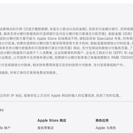
算得出的示例 (仅显示整数数额，未显示小数点以后的金额)，实际支付金额以银行、花呗或
等，具体支持分期付款服务的可选择银行及对应分期付款方案请见付款页面)、蚂蚁金服 (花呗
售店的分期付款方案可能与 Apple Store 在线商店不同，请到店咨询 Specialist 专
分付批准。如果你选择的分期付款方案未获得信用卡发卡机构、蚂蚁金服或微信分付的批准，Ap
具体支持分期付款服务的可选择银行请见付款页面) 网站、支付宝网站和微信分付服务页面，
期付款服务只适用于个人消费者。企业和教育机构客户、企业员工购买计划 (EPP) 和 Appl
企业商店。公司信用卡无资格申请分期。招商银行分期付款单笔订单最高限额为 RMB 150000
支付宝或微信分付账单。相关财务费用将显示在你的信用卡对账单、支付宝或微信账户中。
增值税。所有订单均可享受免费送货服务。
的 IP 地址，或者你在上次访问 Apple 网站时输入的位置信息，找到了你的位置。
ay
Apple Store 商店
商务应用
le 账户
查找零售店
Apple 与商务