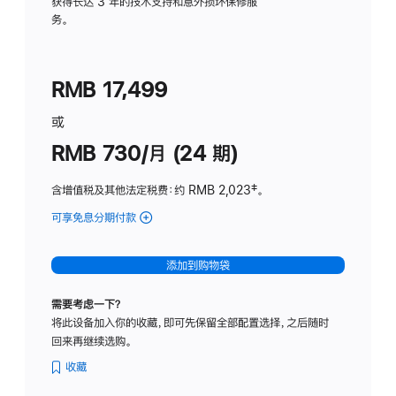
务
获得长达 3 年的技术支持和意外损坏保修服
务。
计
划
(适
RMB 17,499
用
于
或
Studio
RMB 730/月 (24 期)
Display
含增值税及其他法定税费
：约 RMB 2,023
脚
‡。
注
可享免息分期付款
(Studio
Display
-
添加到购物袋
纳
米
需要考虑一下？
纹
将此设备加入你的收藏，即可先保留全部配置选择，之后随时
理
回来再继续选购。
玻
璃
收藏
面