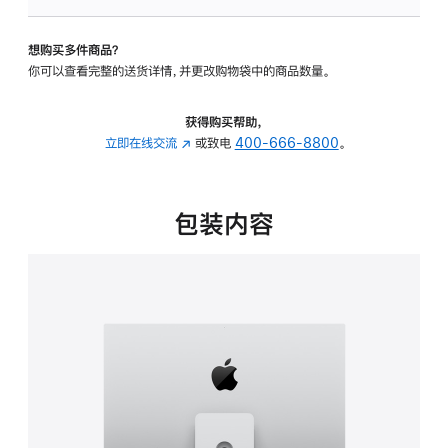
板
-
想购买多件商品？
可
你可以查看完整的送货详情，并更改购物袋中的商品数量。
调
倾
斜
获得购买帮助，
度
立即在线交流
(在
或致电
400-666-8800
。
及
新
高
窗
度
口
包装内容
的
中
支
打
架
开)
的
分
期
付
款
选
项)