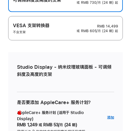
或 RMB 730/月 (24 期) 起
VESA 支架转换器
RMB 14,499
或 RMB 605/月 (24 期) 起
不含支架
Studio Display - 纳米纹理玻璃面板 - 可调倾
斜度及高度的支架
是否要添加 AppleCare+ 服务计划？
AppleCare+ 服务计划 (适用于 Studio
AppleC
添加
Display)
服
RMB 1,249
或
RMB 53/月 (24 期)