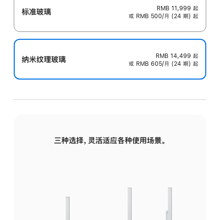
RMB 11,999
起
标准玻璃
或 RMB 500/月 (24 期) 起
RMB 14,499
起
纳米纹理玻璃
或 RMB 605/月 (24 期) 起
三种选择，灵活适应各种使用场景。
标