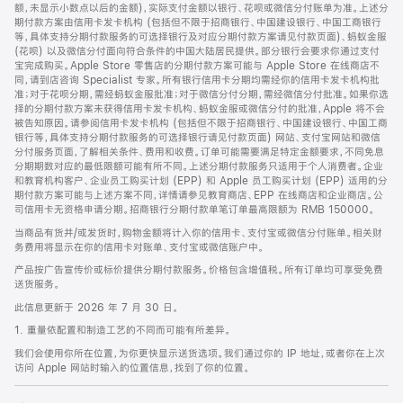
脚
额，未显示小数点以后的金额)，实际支付金额以银行、花呗或微信分付账单为准。上述分
期付款方案由信用卡发卡机构 (包括但不限于招商银行、中国建设银行、中国工商银行
等，具体支持分期付款服务的可选择银行及对应分期付款方案请见付款页面)、蚂蚁金服
(花呗) 以及微信分付面向符合条件的中国大陆居民提供。部分银行会要求你通过支付
宝完成购买。Apple Store 零售店的分期付款方案可能与 Apple Store 在线商店不
同，请到店咨询 Specialist 专家。所有银行信用卡分期均需经你的信用卡发卡机构批
准；对于花呗分期，需经蚂蚁金服批准；对于微信分付分期，需经微信分付批准。如果你选
择的分期付款方案未获得信用卡发卡机构、蚂蚁金服或微信分付的批准，Apple 将不会
被告知原因。请参阅信用卡发卡机构 (包括但不限于招商银行、中国建设银行、中国工商
银行等，具体支持分期付款服务的可选择银行请见付款页面) 网站、支付宝网站和微信
分付服务页面，了解相关条件、费用和收费。订单可能需要满足特定金额要求，不同免息
分期期数对应的最低限额可能有所不同。上述分期付款服务只适用于个人消费者。企业
和教育机构客户、企业员工购买计划 (EPP) 和 Apple 员工购买计划 (EPP) 适用的分
期付款方案可能与上述方案不同，详情请参见教育商店、EPP 在线商店和企业商店。公
司信用卡无资格申请分期。招商银行分期付款单笔订单最高限额为 RMB 150000。
当商品有货并/或发货时，购物金额将计入你的信用卡、支付宝或微信分付账单。相关财
务费用将显示在你的信用卡对账单、支付宝或微信账户中。
产品按广告宣传价或标价提供分期付款服务。价格包含增值税。所有订单均可享受免费
送货服务。
此信息更新于 2026 年 7 月 30 日。
1. 重量依配置和制造工艺的不同而可能有所差异。
我们会使用你所在位置，为你更快显示送货选项。我们通过你的 IP 地址，或者你在上次
访问 Apple 网站时输入的位置信息，找到了你的位置。