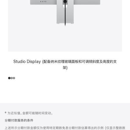
Studio Display (配备纳米纹理玻璃面板和可调倾斜度及高度的支
架)
网
脚
‡ 为近似值。金额可能随时间变动。
注
页
分期付款服务的条件
页
上述所示分期付款金额仅为使用特定期数免息分期付款估算得出的示例 (仅显示整数数