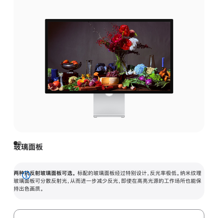
玻璃面板
两种抗反射玻璃面板可选。
标配的玻璃面板经过特别设计，反光率极低。纳米纹理
展
玻璃面板可分散反射光，从而进一步减少反光，即使在高亮光源的工作场所也能保
持出色画质。
开