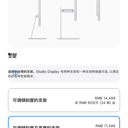
支架
选择你合用的支架。
Studio Display 有两种支架和一种支架转换器可选，以满足
展
你的各种安装需求。
开
RMB 14,499
可调倾斜度的支架
或 RMB 605/月 (24 期) 起
RMB 17,499
可调倾斜度及高‍度的支‍架