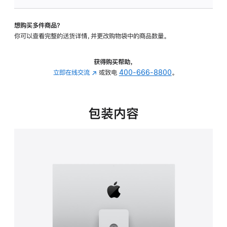
板
-
想购买多件商品？
可
你可以查看完整的送货详情，并更改购物袋中的商品数量。
调
倾
斜
获得购买帮助，
度
立即在线交流
(在
或致电
400-666-8800
。
及
新
高
窗
度
口
包装内容
的
中
支
打
架
开)
的
分
期
付
款
选
项)