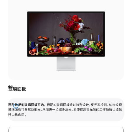
玻璃面板
两种抗反射玻璃面板可选。
标配的玻璃面板经过特别设计，反光率极低。纳米纹理
展
玻璃面板可分散反射光，从而进一步减少反光，即使在高亮光源的工作场所也能保
持出色画质。
开