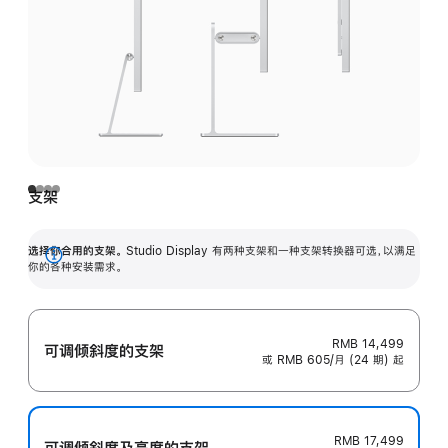
支架
选择你合用的支架。
Studio Display 有两种支架和一种支架转换器可选，以满足
展
你的各种安装需求。
开
RMB 14,499
可调倾斜度的支架
或 RMB 605/月 (24 期) 起
RMB 17,499
可调倾斜度及高‍度的支‍架