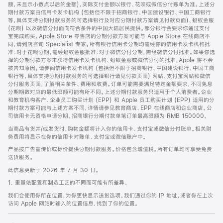
脚
额，未显示小数点以后的金额)，实际支付金额以银行、花呗或微信分付账单为准。上述分
期付款方案由信用卡发卡机构 (包括但不限于招商银行、中国建设银行、中国工商银行
等，具体支持分期付款服务的可选择银行及对应分期付款方案请见付款页面)、蚂蚁金服
(花呗) 以及微信分付面向符合条件的中国大陆居民提供。部分银行会要求你通过支付
宝完成购买。Apple Store 零售店的分期付款方案可能与 Apple Store 在线商店不
同，请到店咨询 Specialist 专家。所有银行信用卡分期均需经你的信用卡发卡机构批
准；对于花呗分期，需经蚂蚁金服批准；对于微信分付分期，需经微信分付批准。如果你选
择的分期付款方案未获得信用卡发卡机构、蚂蚁金服或微信分付的批准，Apple 将不会
被告知原因。请参阅信用卡发卡机构 (包括但不限于招商银行、中国建设银行、中国工商
银行等，具体支持分期付款服务的可选择银行请见付款页面) 网站、支付宝网站和微信
分付服务页面，了解相关条件、费用和收费。订单可能需要满足特定金额要求，不同免息
分期期数对应的最低限额可能有所不同。上述分期付款服务只适用于个人消费者。企业
和教育机构客户、企业员工购买计划 (EPP) 和 Apple 员工购买计划 (EPP) 适用的分
期付款方案可能与上述方案不同，详情请参见教育商店、EPP 在线商店和企业商店。公
司信用卡无资格申请分期。招商银行分期付款单笔订单最高限额为 RMB 150000。
当商品有货并/或发货时，购物金额将计入你的信用卡、支付宝或微信分付账单。相关财
务费用将显示在你的信用卡对账单、支付宝或微信账户中。
产品按广告宣传价或标价提供分期付款服务。价格包含增值税。所有订单均可享受免费
送货服务。
此信息更新于 2026 年 7 月 30 日。
1. 重量依配置和制造工艺的不同而可能有所差异。
我们会使用你所在位置，为你更快显示送货选项。我们通过你的 IP 地址，或者你在上次
访问 Apple 网站时输入的位置信息，找到了你的位置。