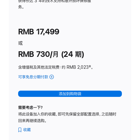
务
获得长达 3 年的技术支持和意外损坏保修服
务。
计
划
(适
RMB 17,499
用
于
或
Studio
RMB 730/月 (24 期)
Display
含增值税及其他法定税费
：约 RMB 2,023
脚
‡。
注
可享免息分期付款
(Studio
Display
-
添加到购物袋
纳
米
需要考虑一下？
纹
将此设备加入你的收藏，即可先保留全部配置选择，之后随时
理
回来再继续选购。
玻
璃
收藏
面