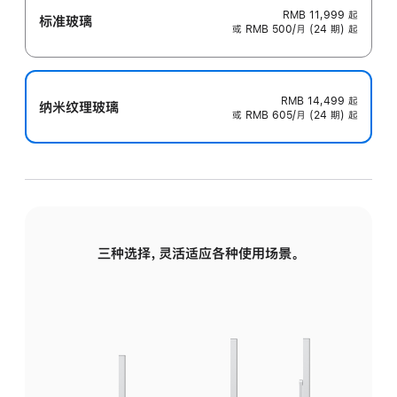
RMB 11,999
起
标准玻璃
或 RMB 500/月 (24 期) 起
RMB 14,499
起
纳米纹理玻璃
或 RMB 605/月 (24 期) 起
三种选择，灵活适应各种使用场景。
标