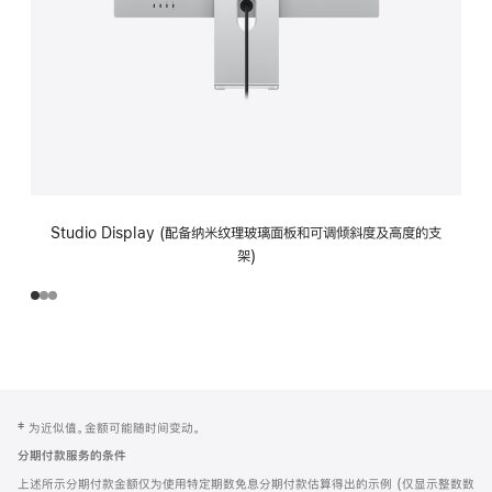
Studio Display (配备纳米纹理玻璃面板和可调倾斜度及高度的支
架)
网
脚
‡ 为近似值。金额可能随时间变动。
注
页
分期付款服务的条件
页
上述所示分期付款金额仅为使用特定期数免息分期付款估算得出的示例 (仅显示整数数