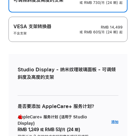
或 RMB 730/月 (24 期) 起
VESA 支架转换器
RMB 14,499
或 RMB 605/月 (24 期) 起
不含支架
Studio Display - 纳米纹理玻璃面板 - 可调倾
斜度及高度的支架
是否要添加 AppleCare+ 服务计划？
AppleCare+ 服务计划 (适用于 Studio
AppleC
添加
Display)
服
RMB 1,249
或
RMB 53/月 (24 期)