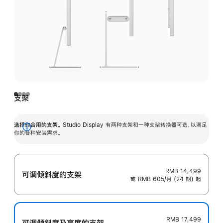
支架
选择你合用的支架。
Studio Display 有两种支架和一种支架转换器可选，以满足
展
你的各种安装需求。
开
RMB 14,499
可调倾斜度的支架
或 RMB 605/月 (24 期) 起
RMB 17,499
可调倾斜度及高‍度的支‍架