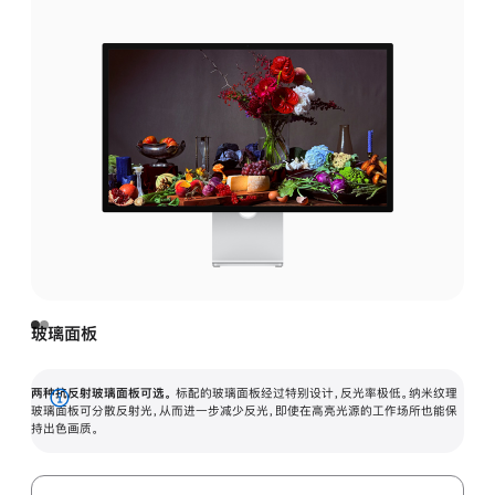
玻璃面板
两种抗反射玻璃面板可选。
标配的玻璃面板经过特别设计，反光率极低。纳米纹理
展
玻璃面板可分散反射光，从而进一步减少反光，即使在高亮光源的工作场所也能保
持出色画质。
开