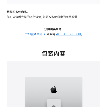
板
-
想购买多件商品？
可
你可以查看完整的送货详情，并更改购物袋中的商品数量。
调
倾
斜
获得购买帮助，
度
立即在线交流
(在
或致电
400-666-8800
。
及
新
高
窗
度
口
包装内容
的
中
支
打
架
开)
的
分
期
付
款
选
项)