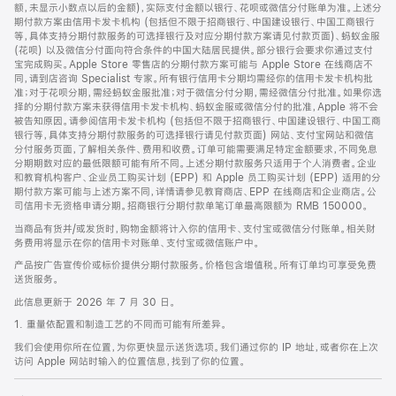
脚
额，未显示小数点以后的金额)，实际支付金额以银行、花呗或微信分付账单为准。上述分
期付款方案由信用卡发卡机构 (包括但不限于招商银行、中国建设银行、中国工商银行
等，具体支持分期付款服务的可选择银行及对应分期付款方案请见付款页面)、蚂蚁金服
(花呗) 以及微信分付面向符合条件的中国大陆居民提供。部分银行会要求你通过支付
宝完成购买。Apple Store 零售店的分期付款方案可能与 Apple Store 在线商店不
同，请到店咨询 Specialist 专家。所有银行信用卡分期均需经你的信用卡发卡机构批
准；对于花呗分期，需经蚂蚁金服批准；对于微信分付分期，需经微信分付批准。如果你选
择的分期付款方案未获得信用卡发卡机构、蚂蚁金服或微信分付的批准，Apple 将不会
被告知原因。请参阅信用卡发卡机构 (包括但不限于招商银行、中国建设银行、中国工商
银行等，具体支持分期付款服务的可选择银行请见付款页面) 网站、支付宝网站和微信
分付服务页面，了解相关条件、费用和收费。订单可能需要满足特定金额要求，不同免息
分期期数对应的最低限额可能有所不同。上述分期付款服务只适用于个人消费者。企业
和教育机构客户、企业员工购买计划 (EPP) 和 Apple 员工购买计划 (EPP) 适用的分
期付款方案可能与上述方案不同，详情请参见教育商店、EPP 在线商店和企业商店。公
司信用卡无资格申请分期。招商银行分期付款单笔订单最高限额为 RMB 150000。
当商品有货并/或发货时，购物金额将计入你的信用卡、支付宝或微信分付账单。相关财
务费用将显示在你的信用卡对账单、支付宝或微信账户中。
产品按广告宣传价或标价提供分期付款服务。价格包含增值税。所有订单均可享受免费
送货服务。
此信息更新于 2026 年 7 月 30 日。
1. 重量依配置和制造工艺的不同而可能有所差异。
我们会使用你所在位置，为你更快显示送货选项。我们通过你的 IP 地址，或者你在上次
访问 Apple 网站时输入的位置信息，找到了你的位置。