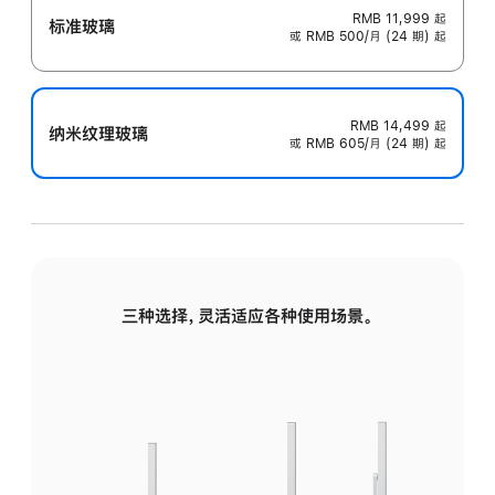
RMB 11,999
起
标准玻璃
或 RMB 500/月 (24 期) 起
RMB 14,499
起
纳米纹理玻璃
或 RMB 605/月 (24 期) 起
三种选择，灵活适应各种使用场景。
标