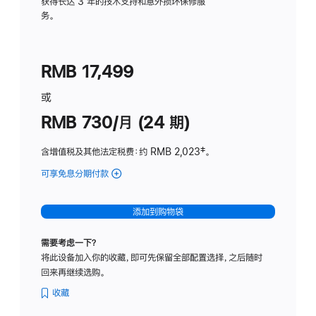
务
获得长达 3 年的技术支持和意外损坏保修服
务。
计
划
(适
RMB 17,499
用
于
或
Studio
RMB 730/月 (24 期)
Display
含增值税及其他法定税费
：约 RMB 2,023
脚
‡。
注
可享免息分期付款
(Studio
Display
-
添加到购物袋
纳
米
需要考虑一下？
纹
将此设备加入你的收藏，即可先保留全部配置选择，之后随时
理
回来再继续选购。
玻
璃
收藏
面