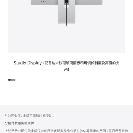
Studio Display (配备纳米纹理玻璃面板和可调倾斜度及高度的支
架)
网
脚
‡ 为近似值。金额可能随时间变动。
注
页
分期付款服务的条件
页
上述所示分期付款金额仅为使用特定期数免息分期付款估算得出的示例 (仅显示整数数