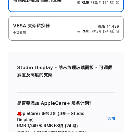
或 RMB 730/月 (24 期) 起
VESA 支架转换器
RMB 14,499
或 RMB 605/月 (24 期) 起
不含支架
Studio Display - 纳米纹理玻璃面板 - 可调倾
斜度及高度的支架
是否要添加 AppleCare+ 服务计划？
AppleCare+ 服务计划 (适用于 Studio
AppleC
添加
Display)
服
RMB 1,249
或
RMB 53/月 (24 期)