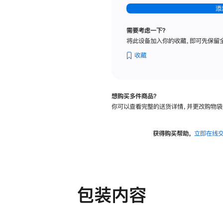
-
添
纳
米
需要考虑一下？
纹
将此设备加入你的收藏，即可先保留
理
玻
收藏
璃
面
板
想购买多件商品？
-
你可以查看完整的送货详情，并更改购物袋
可
调
倾
获得购买帮助，
立即在线
斜
度
及
高
度
包装内容
的
支
架
的