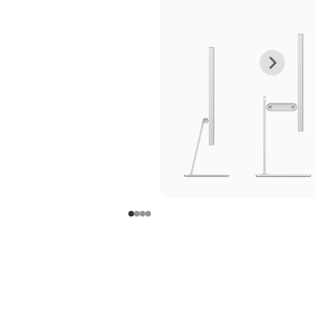
上
下
一
一
张
张
图
图
库
库
图
图
片
片
-
-
支
支
架
架