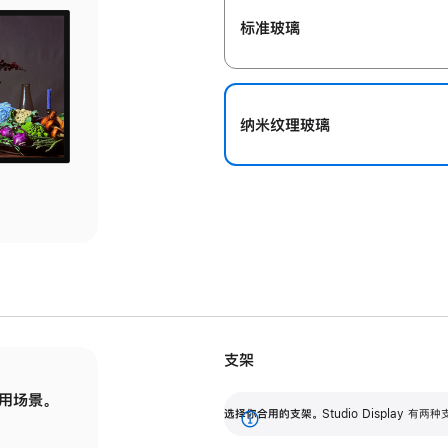
标准玻璃
纳米纹理玻璃
支架
用场景。
标配可调倾斜度的支架，提供 30 度的倾斜度
选
选择你合用的支架。
Studio Display
调节范围。
展