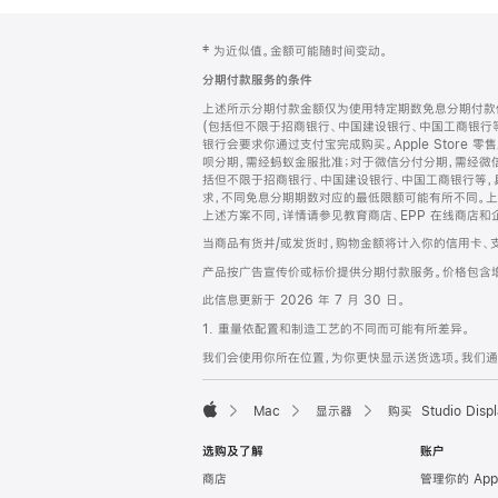
网
脚
‡ 为近似值。金额可能随时间变动。
注
页
分期付款服务的条件
页
上述所示分期付款金额仅为使用特定期数免息分期付款估
脚
(包括但不限于招商银行、中国建设银行、中国工商银行
银行会要求你通过支付宝完成购买。Apple Store 零
呗分期，需经蚂蚁金服批准；对于微信分付分期，需经微信
括但不限于招商银行、中国建设银行、中国工商银行等，
求，不同免息分期期数对应的最低限额可能有所不同。上述分
上述方案不同，详情请参见教育商店、EPP 在线商店和
当商品有货并/或发货时，购物金额将计入你的信用卡、
产品按广告宣传价或标价提供分期付款服务。价格包含
此信息更新于 2026 年 7 月 30 日。
1. 重量依配置和制造工艺的不同而可能有所差异。
我们会使用你所在位置，为你更快显示送货选项。我们通过你
Mac
显示器
购买 Studio Displ
Apple
选购及了解
账户
商店
管理你的 App