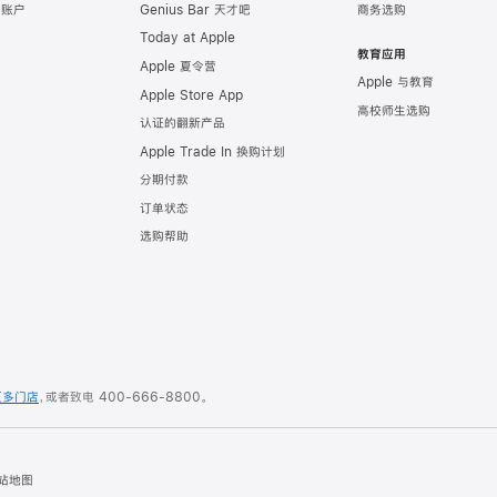
e 账户
Genius Bar 天才吧
商务选购
Today at Apple
教育应用
Apple 夏令营
Apple 与教育
Apple Store App
高校师生选购
认证的翻新产品
Apple Trade In 换购计划
分期付款
订单状态
选购帮助
更多门店
，或者致电
400-666-8800
。
站地图