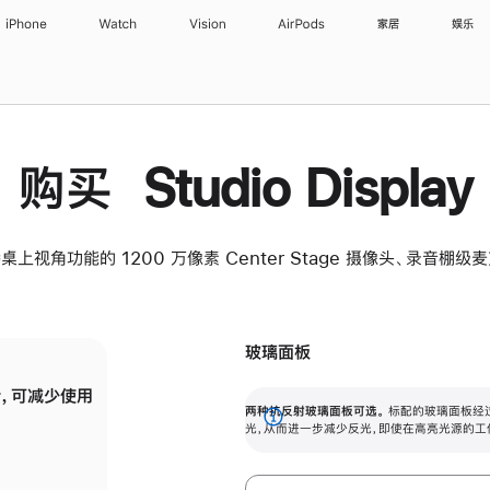
iPhone
Watch
Vision
AirPods
家居
娱乐
购买 Studio Display
桌上视角功能的 1200 万像素 Center Stage 摄像头、录音棚
玻璃面板
，可减少使用
纳米纹理玻璃面板可进一步减少反光，即使在
两种抗反射玻璃面板可选。
标配的玻璃面板经
。
有高亮光源的场所使用，也能保持出色画质。
展
光，从而进一步减少反光，即使在高亮光源的工
开