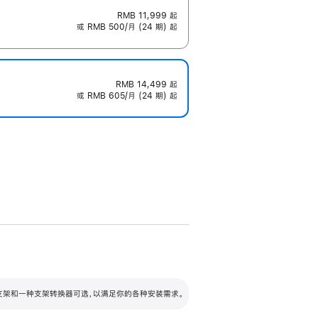
RMB 11,999
起
或 RMB 500/月 (24 期) 起
RMB 14,499
起
或 RMB 605/月 (24 期) 起
配可调倾斜度及高度的支架，额外增加 105
VESA 支架转换器
 有两种支架和一种支架转换器可选，以满足你的各种安装需求。
毫米的高度调节范围。
容的支架 (未随附)