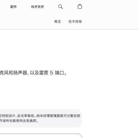
配件
技术支持
概览
技术规格
级麦克风和扬声器，以及雷雳 5 端口。
过特别设计，反光率极低。纳米纹理玻璃面板可分散反射
作场所也能保持出色画质。