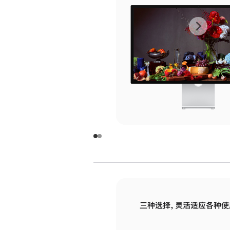
上
下
一
一
张
张
图
图
库
库
图
图
片
片
-
-
玻
玻
璃
璃
三种选择，灵活适应各种使
面
面
板
板