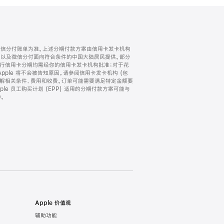
微信分付账单为准。上述分期付款方案由信用卡发卡机构
) 以及微信分付面向符合条件的中国大陆居民提供。部分
家。所有银行信用卡分期均需经你的信用卡发卡机构批准；对于花
ple 将不会被告知原因。请参阅信用卡发卡机构 (包
了解相关条件、费用和收费。订单可能需要满足特定金额要
e 员工购买计划 (EPP) 适用的分期付款方案可能与
。
Apple 价值观
辅助功能