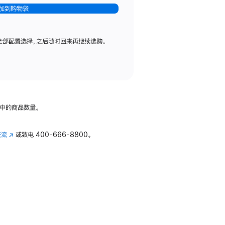
加到购物袋
全部配置选择，之后随时回来再继续选购。
中的商品数量。
交流
(在
或致电
400-666-8800。
新
窗
口
中
打
开)