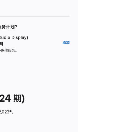
 服务计划？
dio Display)
AppleCare+
添加
期)
服
坏保修服务。
务
计
划
(适
用
于
24 期)
Studio
Display)
2,023
脚
‡。
注