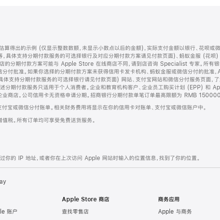
算得出的示例 (仅显示整数数额，未显示小数点以后的金额)，实际支付金额以银行、花呗或
等，具体支持分期付款服务的可选择银行及对应分期付款方案请见付款页面)、蚂蚁金服 (花呗
售店的分期付款方案可能与 Apple Store 在线商店不同，请到店咨询 Specialist 专
分付批准。如果你选择的分期付款方案未获得信用卡发卡机构、蚂蚁金服或微信分付的批准，Ap
具体支持分期付款服务的可选择银行请见付款页面) 网站、支付宝网站和微信分付服务页面，
期付款服务只适用于个人消费者。企业和教育机构客户、企业员工购买计划 (EPP) 和 Appl
企业商店。公司信用卡无资格申请分期。招商银行分期付款单笔订单最高限额为 RMB 150000
支付宝或微信分付账单。相关财务费用将显示在你的信用卡对账单、支付宝或微信账户中。
增值税。所有订单均可享受免费送货服务。
的 IP 地址，或者你在上次访问 Apple 网站时输入的位置信息，找到了你的位置。
ay
Apple Store 商店
商务应用
le 账户
查找零售店
Apple 与商务