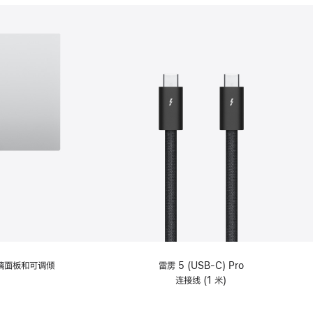
分
期
付
款
选
项)
理玻璃面板和可调倾
雷雳 5 (USB-C) Pro
连接线 (1 米)