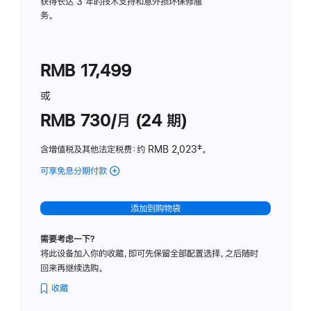
务
获得长达 3 年的技术支持和意外损坏保修服
务。
计
划
(适
RMB 17,499
用
于
或
Studio
RMB 730/月 (24 期)
Display
含增值税及其他法定税费
：约 RMB 2,023
脚
‡。
注
可享免息分期付款
(Studio
Display
-
添加到购物袋
纳
米
需要考虑一下？
纹
将此设备加入你的收藏，即可先保留全部配置选择，之后随时
理
回来再继续选购。
玻
璃
收藏
面