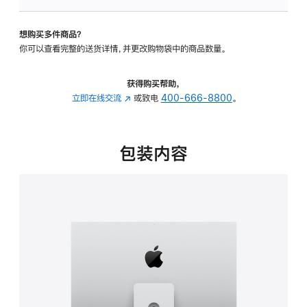
板
-
想购买多件商品？
可
你可以查看完整的送货详情，并更改购物袋中的商品数量。
调
倾
斜
获得购买帮助，
度
立即在线交流
(在
或致电
400-666-8800
。
及
新
高
窗
度
口
包装内容
的
中
支
打
架
开)
的
分
期
付
款
选
项)