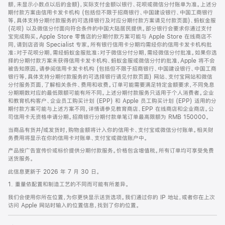
脚
额，未显示小数点以后的金额)，实际支付金额以银行、花呗或微信分付账单为准。上述分
期付款方案由信用卡发卡机构 (包括但不限于招商银行、中国建设银行、中国工商银行
等，具体支持分期付款服务的可选择银行及对应分期付款方案请见付款页面)、蚂蚁金服
(花呗) 以及微信分付面向符合条件的中国大陆居民提供。部分银行会要求你通过支付
宝完成购买。Apple Store 零售店的分期付款方案可能与 Apple Store 在线商店不
同，请到店咨询 Specialist 专家。所有银行信用卡分期均需经你的信用卡发卡机构批
准；对于花呗分期，需经蚂蚁金服批准；对于微信分付分期，需经微信分付批准。如果你选
择的分期付款方案未获得信用卡发卡机构、蚂蚁金服或微信分付的批准，Apple 将不会
被告知原因。请参阅信用卡发卡机构 (包括但不限于招商银行、中国建设银行、中国工商
银行等，具体支持分期付款服务的可选择银行请见付款页面) 网站、支付宝网站和微信
分付服务页面，了解相关条件、费用和收费。订单可能需要满足特定金额要求，不同免息
分期期数对应的最低限额可能有所不同。上述分期付款服务只适用于个人消费者。企业
和教育机构客户、企业员工购买计划 (EPP) 和 Apple 员工购买计划 (EPP) 适用的分
期付款方案可能与上述方案不同，详情请参见教育商店、EPP 在线商店和企业商店。公
司信用卡无资格申请分期。招商银行分期付款单笔订单最高限额为 RMB 150000。
当商品有货并/或发货时，购物金额将计入你的信用卡、支付宝或微信分付账单。相关财
务费用将显示在你的信用卡对账单、支付宝或微信账户中。
产品按广告宣传价或标价提供分期付款服务。价格包含增值税。所有订单均可享受免费
送货服务。
此信息更新于 2026 年 7 月 30 日。
1. 重量依配置和制造工艺的不同而可能有所差异。
我们会使用你所在位置，为你更快显示送货选项。我们通过你的 IP 地址，或者你在上次
访问 Apple 网站时输入的位置信息，找到了你的位置。