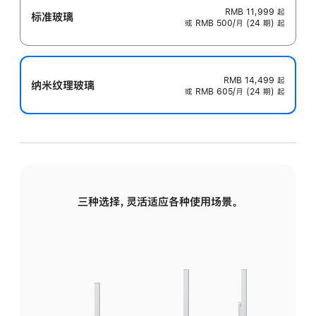
RMB 11,999
起
标准玻璃
或 RMB 500/月 (24 期) 起
RMB 14,499
起
纳米纹理玻璃
或 RMB 605/月 (24 期) 起
三种选择，灵活适应各种使用场景。
标