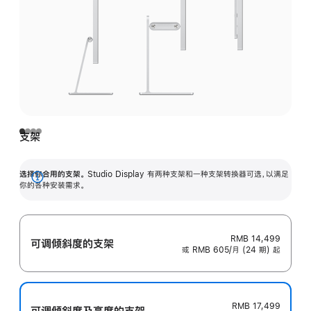
支架
选择你合用的支架。
Studio Display 有两种支架和一种支架转换器可选，以满足
展
你的各种安装需求。
开
RMB 14,499
可调倾斜度的支架
或 RMB 605/月 (24 期) 起
RMB 17,499
可调倾斜度及高‍度的支‍架