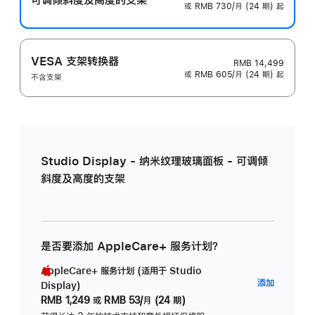
或 RMB 730/月 (24 期) 起
VESA 支架转换器
RMB 14,499
或 RMB 605/月 (24 期) 起
不含支架
Studio Display - 纳米纹理玻璃面板 - 可调倾
斜度及高度的支架
是否要添加 AppleCare+ 服务计划？
AppleCare+ 服务计划 (适用于 Studio
AppleC
添加
Display)
服
RMB 1,249
或
RMB 53/月 (24 期)