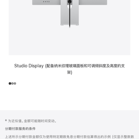
Studio Display (配备纳米纹理玻璃面板和可调倾斜度及高度的支
架)
网
脚
‡ 为近似值。金额可能随时间变动。
注
页
分期付款服务的条件
页
上述所示分期付款金额仅为使用特定期数免息分期付款估算得出的示例 (仅显示整数数