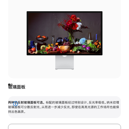
玻璃面板
两种抗反射玻璃面板可选。
标配的玻璃面板经过特别设计，反光率极低。纳米纹理
展
玻璃面板可分散反射光，从而进一步减少反光，即使在高亮光源的工作场所也能保
持出色画质。
开