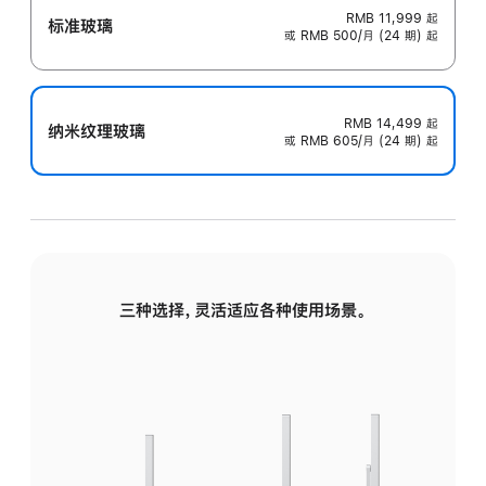
RMB 11,999
起
标准玻璃
或 RMB 500/月 (24 期) 起
RMB 14,499
起
纳米纹理玻璃
或 RMB 605/月 (24 期) 起
三种选择，灵活适应各种使用场景。
标