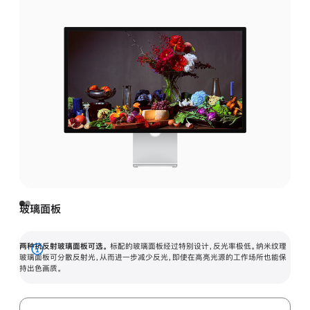
玻璃面板
两种抗反射玻璃面板可选。
标配的玻璃面板经过特别设计，反光率极低。纳米纹理
展
玻璃面板可分散反射光，从而进一步减少反光，即使在高亮光源的工作场所也能保
持出色画质。
开