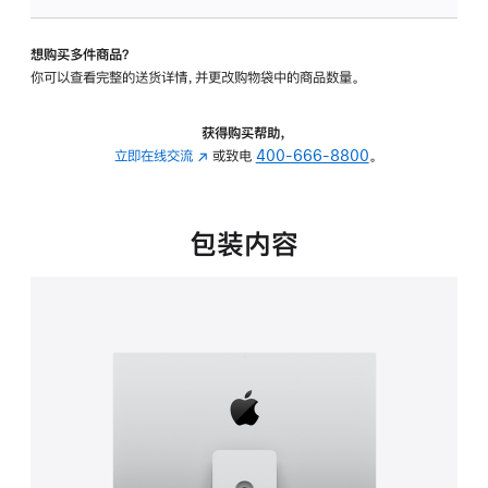
板
-
想购买多件商品？
可
你可以查看完整的送货详情，并更改购物袋中的商品数量。
调
倾
斜
获得购买帮助，
度
立即在线交流
(在
或致电
400-666-8800
。
及
新
高
窗
度
口
包装内容
的
中
支
打
架
开)
的
分
期
付
款
选
项)