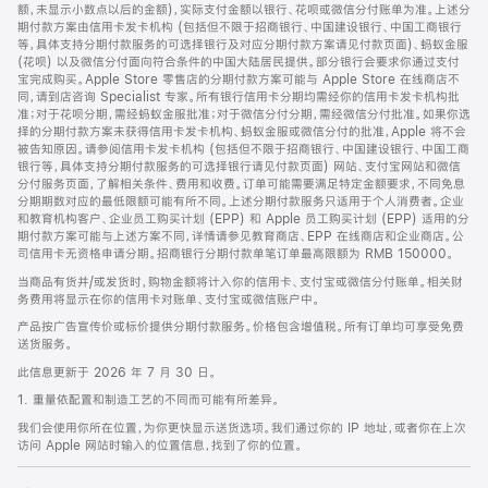
脚
额，未显示小数点以后的金额)，实际支付金额以银行、花呗或微信分付账单为准。上述分
期付款方案由信用卡发卡机构 (包括但不限于招商银行、中国建设银行、中国工商银行
等，具体支持分期付款服务的可选择银行及对应分期付款方案请见付款页面)、蚂蚁金服
(花呗) 以及微信分付面向符合条件的中国大陆居民提供。部分银行会要求你通过支付
宝完成购买。Apple Store 零售店的分期付款方案可能与 Apple Store 在线商店不
同，请到店咨询 Specialist 专家。所有银行信用卡分期均需经你的信用卡发卡机构批
准；对于花呗分期，需经蚂蚁金服批准；对于微信分付分期，需经微信分付批准。如果你选
择的分期付款方案未获得信用卡发卡机构、蚂蚁金服或微信分付的批准，Apple 将不会
被告知原因。请参阅信用卡发卡机构 (包括但不限于招商银行、中国建设银行、中国工商
银行等，具体支持分期付款服务的可选择银行请见付款页面) 网站、支付宝网站和微信
分付服务页面，了解相关条件、费用和收费。订单可能需要满足特定金额要求，不同免息
分期期数对应的最低限额可能有所不同。上述分期付款服务只适用于个人消费者。企业
和教育机构客户、企业员工购买计划 (EPP) 和 Apple 员工购买计划 (EPP) 适用的分
期付款方案可能与上述方案不同，详情请参见教育商店、EPP 在线商店和企业商店。公
司信用卡无资格申请分期。招商银行分期付款单笔订单最高限额为 RMB 150000。
当商品有货并/或发货时，购物金额将计入你的信用卡、支付宝或微信分付账单。相关财
务费用将显示在你的信用卡对账单、支付宝或微信账户中。
产品按广告宣传价或标价提供分期付款服务。价格包含增值税。所有订单均可享受免费
送货服务。
此信息更新于 2026 年 7 月 30 日。
1. 重量依配置和制造工艺的不同而可能有所差异。
我们会使用你所在位置，为你更快显示送货选项。我们通过你的 IP 地址，或者你在上次
访问 Apple 网站时输入的位置信息，找到了你的位置。