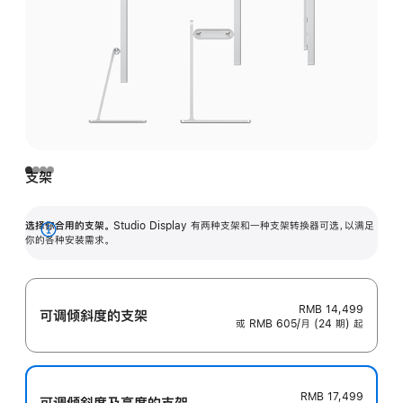
支架
选择你合用的支架。
Studio Display 有两种支架和一种支架转换器可选，以满足
展
你的各种安装需求。
开
RMB 14,499
可调倾斜度的支架
或 RMB 605/月 (24 期) 起
RMB 17,499
可调倾斜度及高‍度的支‍架