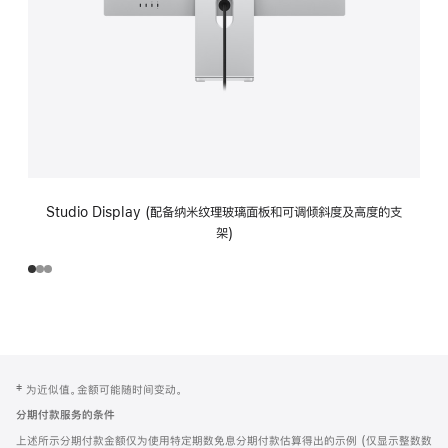
Studio Display (配备纳米纹理玻璃面板和可调倾斜度及高度的支
架)
网
脚
‡ 为近似值。金额可能随时间变动。
注
页
分期付款服务的条件
页
上述所示分期付款金额仅为使用特定期数免息分期付款估算得出的示例 (仅显示整数数