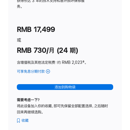
务
获得长达 3 年的技术支持和意外损坏保修服
务。
计
划
(适
RMB 17,499
用
于
或
Studio
RMB 730/月 (24 期)
Display
含增值税及其他法定税费
：约 RMB 2,023
脚
‡。
注
可享免息分期付款
(Studio
Display
-
添加到购物袋
纳
米
需要考虑一下？
纹
将此设备加入你的收藏，即可先保留全部配置选择，之后随时
理
回来再继续选购。
玻
璃
收藏
面