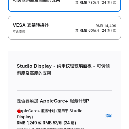
或 RMB 730/月 (24 期) 起
VESA 支架转换器
RMB 14,499
或 RMB 605/月 (24 期) 起
不含支架
Studio Display - 纳米纹理玻璃面板 - 可调倾
斜度及高度的支架
是否要添加 AppleCare+ 服务计划？
AppleCare+ 服务计划 (适用于 Studio
AppleC
添加
Display)
服
RMB 1,249
或
RMB 53/月 (24 期)