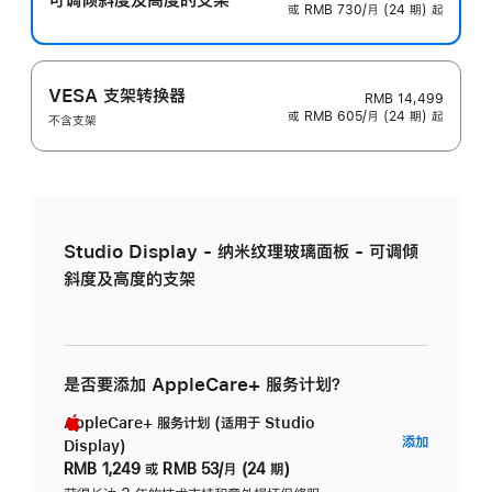
或 RMB 730/月 (24 期) 起
VESA 支架转换器
RMB 14,499
或 RMB 605/月 (24 期) 起
不含支架
Studio Display - 纳米纹理玻璃面板 - 可调倾
斜度及高度的支架
是否要添加 AppleCare+ 服务计划？
AppleCare+ 服务计划 (适用于 Studio
AppleC
添加
Display)
服
RMB 1,249
或
RMB 53/月 (24 期)