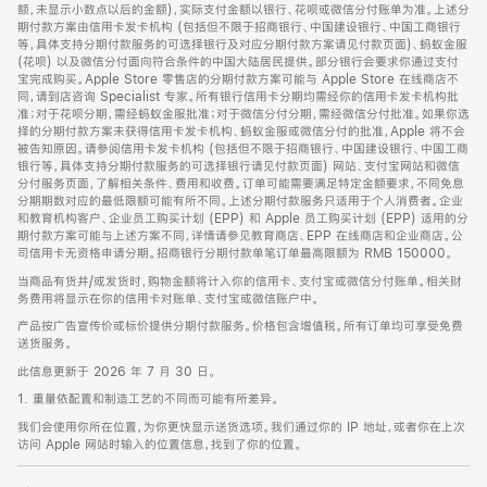
脚
额，未显示小数点以后的金额)，实际支付金额以银行、花呗或微信分付账单为准。上述分
期付款方案由信用卡发卡机构 (包括但不限于招商银行、中国建设银行、中国工商银行
等，具体支持分期付款服务的可选择银行及对应分期付款方案请见付款页面)、蚂蚁金服
(花呗) 以及微信分付面向符合条件的中国大陆居民提供。部分银行会要求你通过支付
宝完成购买。Apple Store 零售店的分期付款方案可能与 Apple Store 在线商店不
同，请到店咨询 Specialist 专家。所有银行信用卡分期均需经你的信用卡发卡机构批
准；对于花呗分期，需经蚂蚁金服批准；对于微信分付分期，需经微信分付批准。如果你选
择的分期付款方案未获得信用卡发卡机构、蚂蚁金服或微信分付的批准，Apple 将不会
被告知原因。请参阅信用卡发卡机构 (包括但不限于招商银行、中国建设银行、中国工商
银行等，具体支持分期付款服务的可选择银行请见付款页面) 网站、支付宝网站和微信
分付服务页面，了解相关条件、费用和收费。订单可能需要满足特定金额要求，不同免息
分期期数对应的最低限额可能有所不同。上述分期付款服务只适用于个人消费者。企业
和教育机构客户、企业员工购买计划 (EPP) 和 Apple 员工购买计划 (EPP) 适用的分
期付款方案可能与上述方案不同，详情请参见教育商店、EPP 在线商店和企业商店。公
司信用卡无资格申请分期。招商银行分期付款单笔订单最高限额为 RMB 150000。
当商品有货并/或发货时，购物金额将计入你的信用卡、支付宝或微信分付账单。相关财
务费用将显示在你的信用卡对账单、支付宝或微信账户中。
产品按广告宣传价或标价提供分期付款服务。价格包含增值税。所有订单均可享受免费
送货服务。
此信息更新于 2026 年 7 月 30 日。
1. 重量依配置和制造工艺的不同而可能有所差异。
我们会使用你所在位置，为你更快显示送货选项。我们通过你的 IP 地址，或者你在上次
访问 Apple 网站时输入的位置信息，找到了你的位置。