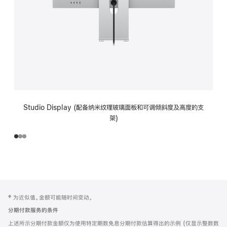
Studio Display (配备纳米纹理玻璃面板和可调倾斜度及高度的支
架)
网
脚
‡ 为近似值。金额可能随时间变动。
注
页
分期付款服务的条件
页
上述所示分期付款金额仅为使用特定期数免息分期付款估算得出的示例 (仅显示整数数