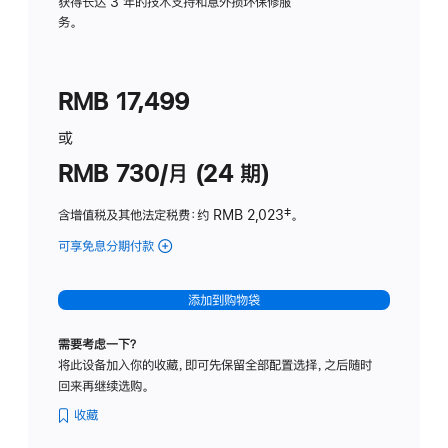
务
获得长达 3 年的技术支持和意外损坏保修服
务。
计
划
(适
RMB 17,499
用
于
或
Studio
RMB 730/月 (24 期)
Display
含增值税及其他法定税费
：约 RMB 2,023
脚
‡。
注
可享免息分期付款
(Studio
Display
-
添加到购物袋
纳
米
需要考虑一下？
纹
将此设备加入你的收藏，即可先保留全部配置选择，之后随时
理
回来再继续选购。
玻
璃
收藏
面