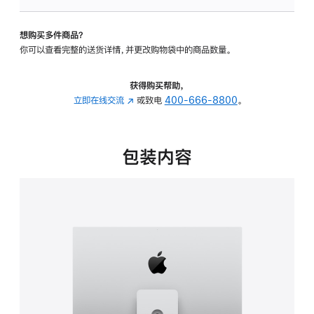
板
-
想购买多件商品？
可
你可以查看完整的送货详情，并更改购物袋中的商品数量。
调
倾
斜
获得购买帮助，
度
立即在线交流
(在
或致电
400-666-8800
。
及
新
高
窗
度
口
包装内容
的
中
支
打
架
开)
的
分
期
付
款
选
项)