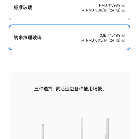
RMB 11,999
起
标准玻璃
或 RMB 500/月 (24 期) 起
RMB 14,499
起
纳米纹理玻璃
或 RMB 605/月 (24 期) 起
三种选择，灵活适应各种使用场景。
标