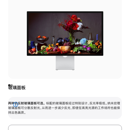
玻璃面板
两种抗反射玻璃面板可选。
标配的玻璃面板经过特别设计，反光率极低。纳米纹理
展
玻璃面板可分散反射光，从而进一步减少反光，即使在高亮光源的工作场所也能保
持出色画质。
开