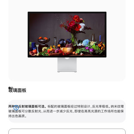
玻璃面板
两种抗反射玻璃面板可选。
标配的玻璃面板经过特别设计，反光率极低。纳米纹理
展
玻璃面板可分散反射光，从而进一步减少反光，即使在高亮光源的工作场所也能保
持出色画质。
开