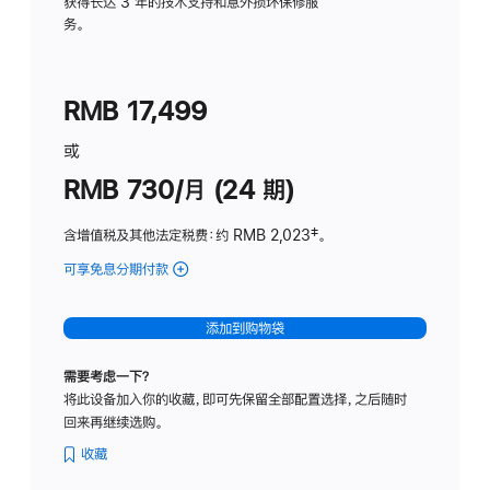
务
获得长达 3 年的技术支持和意外损坏保修服
务。
计
划
(适
RMB 17,499
用
于
或
Studio
RMB 730/月 (24 期)
Display
含增值税及其他法定税费
：约 RMB 2,023
脚
‡。
注
可享免息分期付款
(Studio
Display
-
添加到购物袋
纳
米
需要考虑一下？
纹
将此设备加入你的收藏，即可先保留全部配置选择，之后随时
理
回来再继续选购。
玻
璃
收藏
面