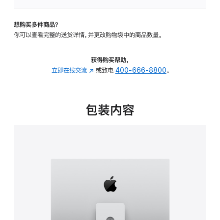
板
-
想购买多件商品？
可
你可以查看完整的送货详情，并更改购物袋中的商品数量。
调
倾
斜
获得购买帮助，
度
立即在线交流
(在
或致电
400-666-8800
。
及
新
高
窗
度
口
包装内容
的
中
支
打
架
开)
的
分
期
付
款
选
项)