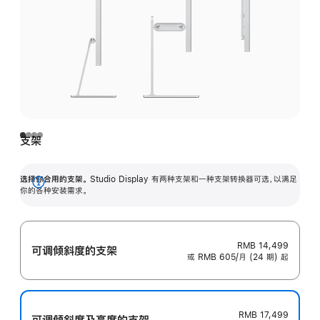
支架
选择你合用的支架。
Studio Display 有两种支架和一种支架转换器可选，以满足
展
你的各种安装需求。
开
RMB 14,499
可调倾斜度的支架
或 RMB 605/月 (24 期) 起
RMB 17,499
可调倾斜度及高‍度的支‍架