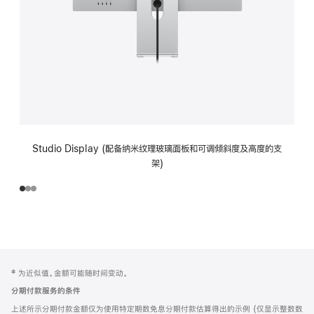
Studio Display (配备纳米纹理玻璃面板和可调倾斜度及高度的支
架)
网
脚
‡ 为近似值。金额可能随时间变动。
注
页
分期付款服务的条件
页
上述所示分期付款金额仅为使用特定期数免息分期付款估算得出的示例 (仅显示整数数