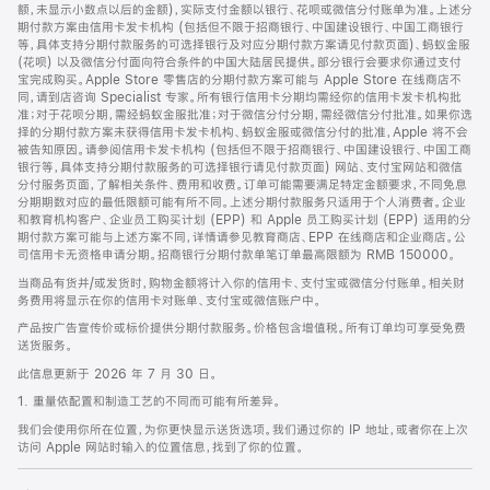
脚
额，未显示小数点以后的金额)，实际支付金额以银行、花呗或微信分付账单为准。上述分
期付款方案由信用卡发卡机构 (包括但不限于招商银行、中国建设银行、中国工商银行
等，具体支持分期付款服务的可选择银行及对应分期付款方案请见付款页面)、蚂蚁金服
(花呗) 以及微信分付面向符合条件的中国大陆居民提供。部分银行会要求你通过支付
宝完成购买。Apple Store 零售店的分期付款方案可能与 Apple Store 在线商店不
同，请到店咨询 Specialist 专家。所有银行信用卡分期均需经你的信用卡发卡机构批
准；对于花呗分期，需经蚂蚁金服批准；对于微信分付分期，需经微信分付批准。如果你选
择的分期付款方案未获得信用卡发卡机构、蚂蚁金服或微信分付的批准，Apple 将不会
被告知原因。请参阅信用卡发卡机构 (包括但不限于招商银行、中国建设银行、中国工商
银行等，具体支持分期付款服务的可选择银行请见付款页面) 网站、支付宝网站和微信
分付服务页面，了解相关条件、费用和收费。订单可能需要满足特定金额要求，不同免息
分期期数对应的最低限额可能有所不同。上述分期付款服务只适用于个人消费者。企业
和教育机构客户、企业员工购买计划 (EPP) 和 Apple 员工购买计划 (EPP) 适用的分
期付款方案可能与上述方案不同，详情请参见教育商店、EPP 在线商店和企业商店。公
司信用卡无资格申请分期。招商银行分期付款单笔订单最高限额为 RMB 150000。
当商品有货并/或发货时，购物金额将计入你的信用卡、支付宝或微信分付账单。相关财
务费用将显示在你的信用卡对账单、支付宝或微信账户中。
产品按广告宣传价或标价提供分期付款服务。价格包含增值税。所有订单均可享受免费
送货服务。
此信息更新于 2026 年 7 月 30 日。
1. 重量依配置和制造工艺的不同而可能有所差异。
我们会使用你所在位置，为你更快显示送货选项。我们通过你的 IP 地址，或者你在上次
访问 Apple 网站时输入的位置信息，找到了你的位置。