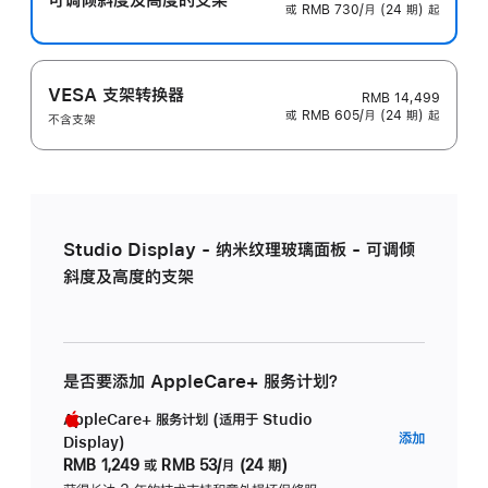
或 RMB 730/月 (24 期) 起
VESA 支架转换器
RMB 14,499
或 RMB 605/月 (24 期) 起
不含支架
Studio Display - 纳米纹理玻璃面板 - 可调倾
斜度及高度的支架
是否要添加 AppleCare+ 服务计划？
AppleCare+ 服务计划 (适用于 Studio
AppleC
添加
Display)
服
RMB 1,249
或
RMB 53/月 (24 期)