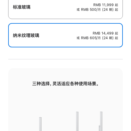
RMB 11,999
起
标准玻璃
或 RMB 500/月 (24 期) 起
RMB 14,499
起
纳米纹理玻璃
或 RMB 605/月 (24 期) 起
三种选择，灵活适应各种使用场景。
标