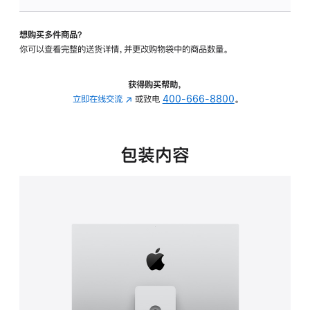
板
-
想购买多件商品？
可
你可以查看完整的送货详情，并更改购物袋中的商品数量。
调
倾
斜
获得购买帮助，
度
立即在线交流
(在
或致电
400-666-8800
。
及
新
高
窗
度
口
包装内容
的
中
支
打
架
开)
的
分
期
付
款
选
项)