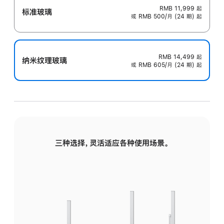
RMB 11,999
起
标准玻璃
或 RMB 500/月 (24 期) 起
RMB 14,499
起
纳米纹理玻璃
或 RMB 605/月 (24 期) 起
三种选择，灵活适应各种使用场景。
标