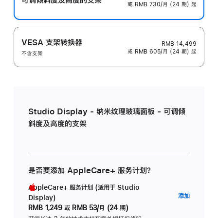
或 RMB 730/月 (24 期) 起
VESA 支架转换器
RMB 14,499
或 RMB 605/月 (24 期) 起
不含支架
Studio Display - 纳米纹理玻璃面板 - 可调倾
斜度及高度的支架
是否要添加 AppleCare+ 服务计划？
AppleCare+ 服务计划 (适用于 Studio
AppleC
添加
Display)
服
RMB 1,249
或
RMB 53/月 (24 期)