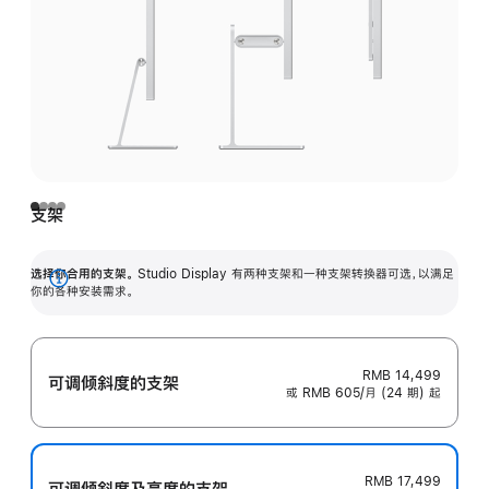
支架
选择你合用的支架。
Studio Display 有两种支架和一种支架转换器可选，以满足
展
你的各种安装需求。
开
RMB 14,499
可调倾斜度的支架
或 RMB 605/月 (24 期) 起
RMB 17,499
可调倾斜度及高‍度的支‍架