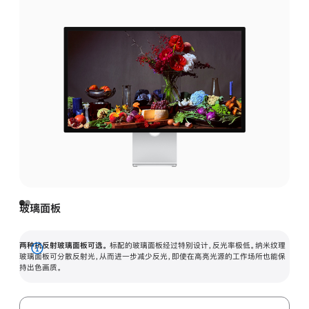
玻璃面板
两种抗反射玻璃面板可选。
标配的玻璃面板经过特别设计，反光率极低。纳米纹理
展
玻璃面板可分散反射光，从而进一步减少反光，即使在高亮光源的工作场所也能保
持出色画质。
开