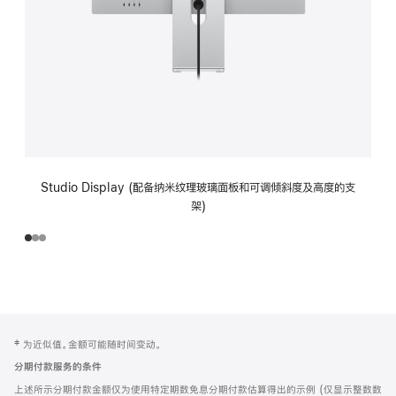
Studio Display (配备纳米纹理玻璃面板和可调倾斜度及高度的支
架)
网
脚
‡ 为近似值。金额可能随时间变动。
注
页
分期付款服务的条件
页
上述所示分期付款金额仅为使用特定期数免息分期付款估算得出的示例 (仅显示整数数