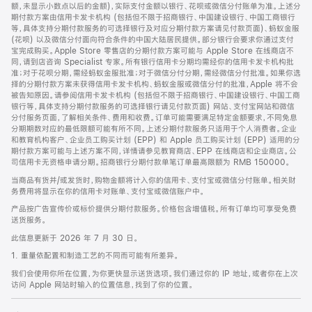
脚
额，未显示小数点以后的金额)，实际支付金额以银行、花呗或微信分付账单为准。上述分
期付款方案由信用卡发卡机构 (包括但不限于招商银行、中国建设银行、中国工商银行
等，具体支持分期付款服务的可选择银行及对应分期付款方案请见付款页面)、蚂蚁金服
(花呗) 以及微信分付面向符合条件的中国大陆居民提供。部分银行会要求你通过支付
宝完成购买。Apple Store 零售店的分期付款方案可能与 Apple Store 在线商店不
同，请到店咨询 Specialist 专家。所有银行信用卡分期均需经你的信用卡发卡机构批
准；对于花呗分期，需经蚂蚁金服批准；对于微信分付分期，需经微信分付批准。如果你选
择的分期付款方案未获得信用卡发卡机构、蚂蚁金服或微信分付的批准，Apple 将不会
被告知原因。请参阅信用卡发卡机构 (包括但不限于招商银行、中国建设银行、中国工商
银行等，具体支持分期付款服务的可选择银行请见付款页面) 网站、支付宝网站和微信
分付服务页面，了解相关条件、费用和收费。订单可能需要满足特定金额要求，不同免息
分期期数对应的最低限额可能有所不同。上述分期付款服务只适用于个人消费者。企业
和教育机构客户、企业员工购买计划 (EPP) 和 Apple 员工购买计划 (EPP) 适用的分
期付款方案可能与上述方案不同，详情请参见教育商店、EPP 在线商店和企业商店。公
司信用卡无资格申请分期。招商银行分期付款单笔订单最高限额为 RMB 150000。
当商品有货并/或发货时，购物金额将计入你的信用卡、支付宝或微信分付账单。相关财
务费用将显示在你的信用卡对账单、支付宝或微信账户中。
产品按广告宣传价或标价提供分期付款服务。价格包含增值税。所有订单均可享受免费
送货服务。
此信息更新于 2026 年 7 月 30 日。
1. 重量依配置和制造工艺的不同而可能有所差异。
我们会使用你所在位置，为你更快显示送货选项。我们通过你的 IP 地址，或者你在上次
访问 Apple 网站时输入的位置信息，找到了你的位置。