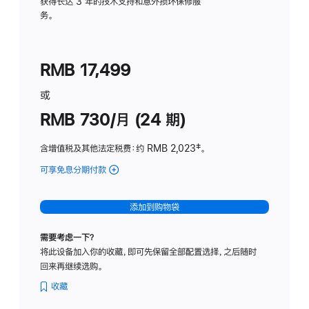
务
获得长达 3 年的技术支持和意外损坏保修服
务。
计
划
(适
RMB 17,499
用
于
或
Studio
RMB 730/月 (24 期)
Display
含增值税及其他法定税费
：约 RMB 2,023
脚
‡。
注
可享免息分期付款
(Studio
Display
-
添加到购物袋
纳
米
需要考虑一下？
纹
将此设备加入你的收藏，即可先保留全部配置选择，之后随时
理
回来再继续选购。
玻
璃
收藏
面