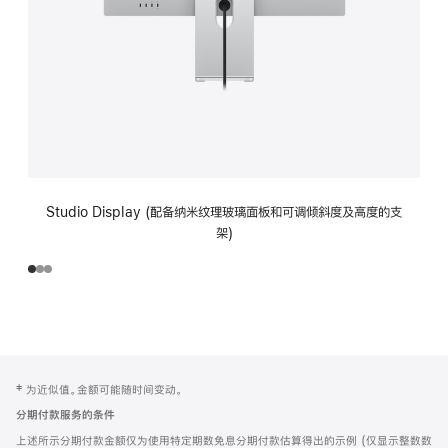
Studio Display (配备纳米纹理玻璃面板和可调倾斜度及高度的支
架)
网
脚
‡ 为近似值。金额可能随时间变动。
注
页
分期付款服务的条件
页
上述所示分期付款金额仅为使用特定期数免息分期付款估算得出的示例 (仅显示整数数