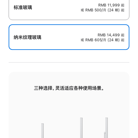
RMB 11,999
起
标准玻璃
或 RMB 500/月 (24 期) 起
RMB 14,499
起
纳米纹理玻璃
或 RMB 605/月 (24 期) 起
三种选择，灵活适应各种使用场景。
标