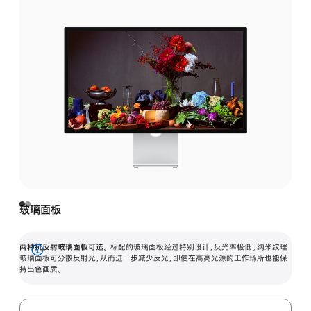
玻璃面板
两种抗反射玻璃面板可选。
标配的玻璃面板经过特别设计，反光率极低。纳米纹理
展
玻璃面板可分散反射光，从而进一步减少反光，即使在高亮光源的工作场所也能保
持出色画质。
开