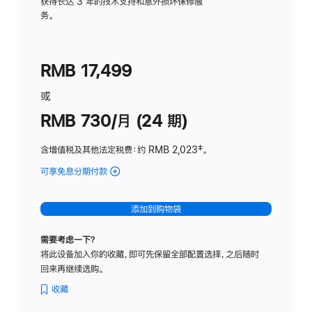
务
获得长达 3 年的技术支持和意外损坏保修服
务。
计
划
(适
RMB 17,499
用
于
或
Studio
RMB 730/月 (24 期)
Display
含增值税及其他法定税费
：约 RMB 2,023
脚
‡。
注
可享免息分期付款
(Studio
Display
-
添加到购物袋
纳
米
需要考虑一下？
纹
将此设备加入你的收藏，即可先保留全部配置选择，之后随时
理
回来再继续选购。
玻
璃
收藏
面