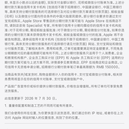
脚
额，未显示小数点以后的金额)，实际支付金额以银行、花呗或微信分付账单为准。上述分
期付款方案由信用卡发卡机构 (包括但不限于招商银行、中国建设银行、中国工商银行
等，具体支持分期付款服务的可选择银行及对应分期付款方案请见付款页面)、蚂蚁金服
(花呗) 以及微信分付面向符合条件的中国大陆居民提供。部分银行会要求你通过支付
宝完成购买。Apple Store 零售店的分期付款方案可能与 Apple Store 在线商店不
同，请到店咨询 Specialist 专家。所有银行信用卡分期均需经你的信用卡发卡机构批
准；对于花呗分期，需经蚂蚁金服批准；对于微信分付分期，需经微信分付批准。如果你选
择的分期付款方案未获得信用卡发卡机构、蚂蚁金服或微信分付的批准，Apple 将不会
被告知原因。请参阅信用卡发卡机构 (包括但不限于招商银行、中国建设银行、中国工商
银行等，具体支持分期付款服务的可选择银行请见付款页面) 网站、支付宝网站和微信
分付服务页面，了解相关条件、费用和收费。订单可能需要满足特定金额要求，不同免息
分期期数对应的最低限额可能有所不同。上述分期付款服务只适用于个人消费者。企业
和教育机构客户、企业员工购买计划 (EPP) 和 Apple 员工购买计划 (EPP) 适用的分
期付款方案可能与上述方案不同，详情请参见教育商店、EPP 在线商店和企业商店。公
司信用卡无资格申请分期。招商银行分期付款单笔订单最高限额为 RMB 150000。
当商品有货并/或发货时，购物金额将计入你的信用卡、支付宝或微信分付账单。相关财
务费用将显示在你的信用卡对账单、支付宝或微信账户中。
产品按广告宣传价或标价提供分期付款服务。价格包含增值税。所有订单均可享受免费
送货服务。
此信息更新于 2026 年 7 月 30 日。
1. 重量依配置和制造工艺的不同而可能有所差异。
我们会使用你所在位置，为你更快显示送货选项。我们通过你的 IP 地址，或者你在上次
访问 Apple 网站时输入的位置信息，找到了你的位置。