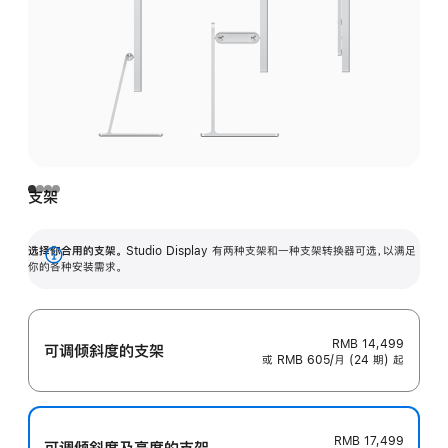
支架
选择你合用的支架。
Studio Display 有两种支架和一种支架转换器可选，以满足
展
你的各种安装需求。
开
RMB 14,499
可调倾斜度的支架
或 RMB 605/月 (24 期) 起
RMB 17,499
可调倾斜度及高‍度的支‍架