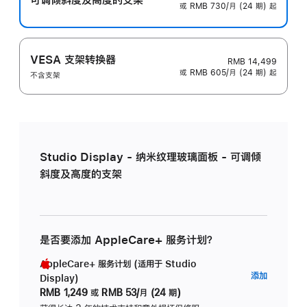
或 RMB 730/月 (24 期) 起
VESA 支架转换器
RMB 14,499
或 RMB 605/月 (24 期) 起
不含支架
Studio Display - 纳米纹理玻璃面板 - 可调倾
斜度及高度的支架
是否要添加 AppleCare+ 服务计划？
AppleCare+ 服务计划 (适用于 Studio
AppleC
添加
Display)
服
RMB 1,249
或
RMB 53/月 (24 期)