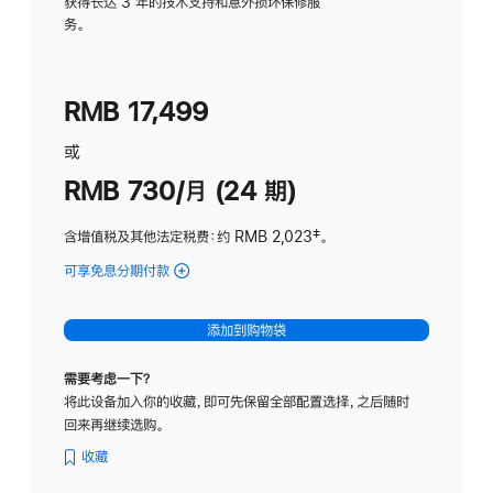
务
获得长达 3 年的技术支持和意外损坏保修服
务。
计
划
(适
RMB 17,499
用
于
或
Studio
RMB 730/月 (24 期)
Display
含增值税及其他法定税费
：约 RMB 2,023
脚
‡。
注
可享免息分期付款
(Studio
Display
-
添加到购物袋
纳
米
需要考虑一下？
纹
将此设备加入你的收藏，即可先保留全部配置选择，之后随时
理
回来再继续选购。
玻
璃
收藏
面