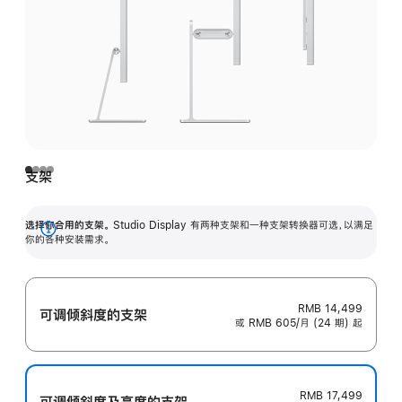
支架
选择你合用的支架。
Studio Display 有两种支架和一种支架转换器可选，以满足
展
你的各种安装需求。
开
RMB 14,499
可调倾斜度的支架
或 RMB 605/月 (24 期) 起
RMB 17,499
可调倾斜度及高‍度的支‍架