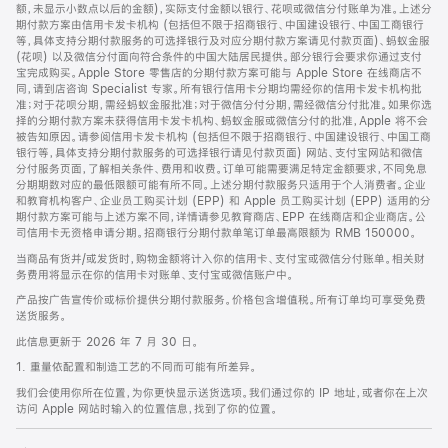
脚
额，未显示小数点以后的金额)，实际支付金额以银行、花呗或微信分付账单为准。上述分
期付款方案由信用卡发卡机构 (包括但不限于招商银行、中国建设银行、中国工商银行
等，具体支持分期付款服务的可选择银行及对应分期付款方案请见付款页面)、蚂蚁金服
(花呗) 以及微信分付面向符合条件的中国大陆居民提供。部分银行会要求你通过支付
宝完成购买。Apple Store 零售店的分期付款方案可能与 Apple Store 在线商店不
同，请到店咨询 Specialist 专家。所有银行信用卡分期均需经你的信用卡发卡机构批
准；对于花呗分期，需经蚂蚁金服批准；对于微信分付分期，需经微信分付批准。如果你选
择的分期付款方案未获得信用卡发卡机构、蚂蚁金服或微信分付的批准，Apple 将不会
被告知原因。请参阅信用卡发卡机构 (包括但不限于招商银行、中国建设银行、中国工商
银行等，具体支持分期付款服务的可选择银行请见付款页面) 网站、支付宝网站和微信
分付服务页面，了解相关条件、费用和收费。订单可能需要满足特定金额要求，不同免息
分期期数对应的最低限额可能有所不同。上述分期付款服务只适用于个人消费者。企业
和教育机构客户、企业员工购买计划 (EPP) 和 Apple 员工购买计划 (EPP) 适用的分
期付款方案可能与上述方案不同，详情请参见教育商店、EPP 在线商店和企业商店。公
司信用卡无资格申请分期。招商银行分期付款单笔订单最高限额为 RMB 150000。
当商品有货并/或发货时，购物金额将计入你的信用卡、支付宝或微信分付账单。相关财
务费用将显示在你的信用卡对账单、支付宝或微信账户中。
产品按广告宣传价或标价提供分期付款服务。价格包含增值税。所有订单均可享受免费
送货服务。
此信息更新于 2026 年 7 月 30 日。
1. 重量依配置和制造工艺的不同而可能有所差异。
我们会使用你所在位置，为你更快显示送货选项。我们通过你的 IP 地址，或者你在上次
访问 Apple 网站时输入的位置信息，找到了你的位置。