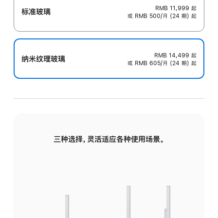
RMB 11,999
起
标准玻璃
或 RMB 500/月 (24 期) 起
RMB 14,499
起
纳米纹理玻璃
或 RMB 605/月 (24 期) 起
三种选择，灵活适应各种使用场景。
标