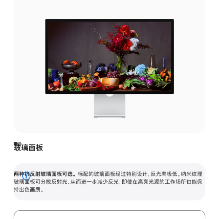
玻璃面板
两种抗反射玻璃面板可选。
标配的玻璃面板经过特别设计，反光率极低。纳米纹理
展
玻璃面板可分散反射光，从而进一步减少反光，即使在高亮光源的工作场所也能保
持出色画质。
开