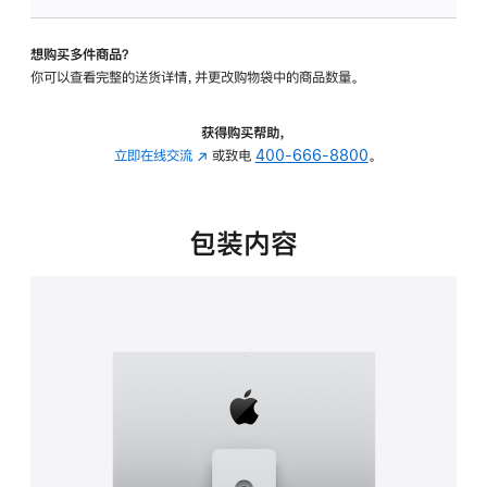
板
-
想购买多件商品？
可
你可以查看完整的送货详情，并更改购物袋中的商品数量。
调
倾
斜
获得购买帮助，
度
立即在线交流
(在
或致电
400-666-8800
。
及
新
高
窗
度
口
包装内容
的
中
支
打
架
开)
的
分
期
付
款
选
项)