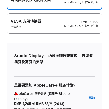
或 RMB 730/月 (24 期) 起
VESA 支架转换器
RMB 14,499
或 RMB 605/月 (24 期) 起
不含支架
Studio Display - 纳米纹理玻璃面板 - 可调倾
斜度及高度的支架
是否要添加 AppleCare+ 服务计划？
AppleCare+ 服务计划 (适用于 Studio
AppleC
添加
Display)
服
RMB 1,249
或
RMB 53/月 (24 期)