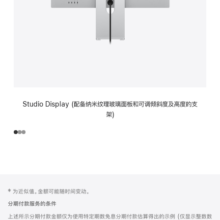
Studio Display (配备纳米纹理玻璃面板和可调倾斜度及高度的支
架)
网
脚
‡ 为近似值。金额可能随时间变动。
注
页
分期付款服务的条件
页
上述所示分期付款金额仅为使用特定期数免息分期付款估算得出的示例 (仅显示整数数