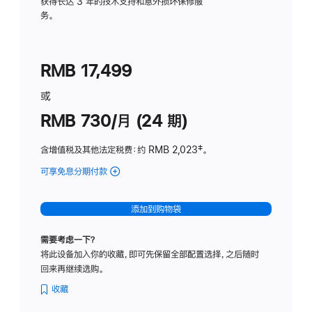
务
获得长达 3 年的技术支持和意外损坏保修服
务。
计
划
(适
RMB 17,499
用
于
或
Studio
RMB 730/月 (24 期)
Display
含增值税及其他法定税费
：约 RMB 2,023
脚
‡。
注
可享免息分期付款
(Studio
Display
-
添加到购物袋
纳
米
需要考虑一下？
纹
将此设备加入你的收藏，即可先保留全部配置选择，之后随时
理
回来再继续选购。
玻
璃
收藏
面