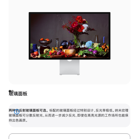
玻璃面板
两种抗反射玻璃面板可选。
标配的玻璃面板经过特别设计，反光率极低。纳米纹理
展
玻璃面板可分散反射光，从而进一步减少反光，即使在高亮光源的工作场所也能保
持出色画质。
开