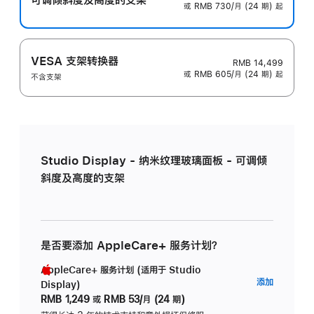
或 RMB 730/月 (24 期) 起
VESA 支架转换器
RMB 14,499
或 RMB 605/月 (24 期) 起
不含支架
Studio Display - 纳米纹理玻璃面板 - 可调倾
斜度及高度的支架
是否要添加 AppleCare+ 服务计划？
AppleCare+ 服务计划 (适用于 Studio
AppleC
添加
Display)
服
RMB 1,249
或
RMB 53/月 (24 期)