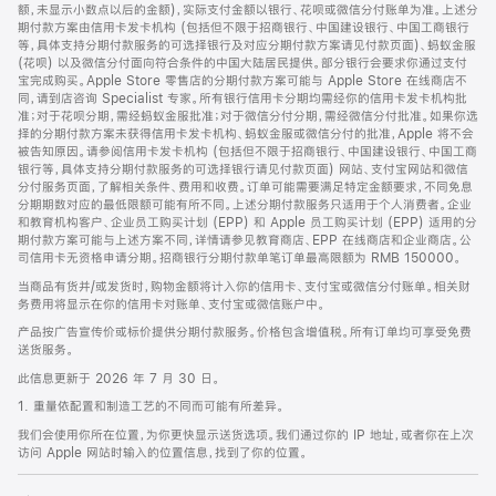
脚
额，未显示小数点以后的金额)，实际支付金额以银行、花呗或微信分付账单为准。上述分
期付款方案由信用卡发卡机构 (包括但不限于招商银行、中国建设银行、中国工商银行
等，具体支持分期付款服务的可选择银行及对应分期付款方案请见付款页面)、蚂蚁金服
(花呗) 以及微信分付面向符合条件的中国大陆居民提供。部分银行会要求你通过支付
宝完成购买。Apple Store 零售店的分期付款方案可能与 Apple Store 在线商店不
同，请到店咨询 Specialist 专家。所有银行信用卡分期均需经你的信用卡发卡机构批
准；对于花呗分期，需经蚂蚁金服批准；对于微信分付分期，需经微信分付批准。如果你选
择的分期付款方案未获得信用卡发卡机构、蚂蚁金服或微信分付的批准，Apple 将不会
被告知原因。请参阅信用卡发卡机构 (包括但不限于招商银行、中国建设银行、中国工商
银行等，具体支持分期付款服务的可选择银行请见付款页面) 网站、支付宝网站和微信
分付服务页面，了解相关条件、费用和收费。订单可能需要满足特定金额要求，不同免息
分期期数对应的最低限额可能有所不同。上述分期付款服务只适用于个人消费者。企业
和教育机构客户、企业员工购买计划 (EPP) 和 Apple 员工购买计划 (EPP) 适用的分
期付款方案可能与上述方案不同，详情请参见教育商店、EPP 在线商店和企业商店。公
司信用卡无资格申请分期。招商银行分期付款单笔订单最高限额为 RMB 150000。
当商品有货并/或发货时，购物金额将计入你的信用卡、支付宝或微信分付账单。相关财
务费用将显示在你的信用卡对账单、支付宝或微信账户中。
产品按广告宣传价或标价提供分期付款服务。价格包含增值税。所有订单均可享受免费
送货服务。
此信息更新于 2026 年 7 月 30 日。
1. 重量依配置和制造工艺的不同而可能有所差异。
我们会使用你所在位置，为你更快显示送货选项。我们通过你的 IP 地址，或者你在上次
访问 Apple 网站时输入的位置信息，找到了你的位置。