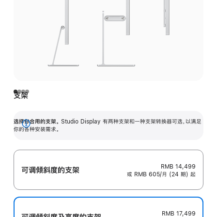
支架
选择你合用的支架。
Studio Display 有两种支架和一种支架转换器可选，以满足
展
你的各种安装需求。
开
RMB 14,499
可调倾斜度的支架
或 RMB 605/月 (24 期) 起
RMB 17,499
可调倾斜度及高‍度的支‍架