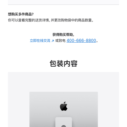
板
-
想购买多件商品？
可
你可以查看完整的送货详情，并更改购物袋中的商品数量。
调
倾
斜
获得购买帮助，
度
立即在线交流
(在
或致电
400-666-8800
。
及
新
高
窗
度
口
包装内容
的
中
支
打
架
开)
的
分
期
付
款
选
项)