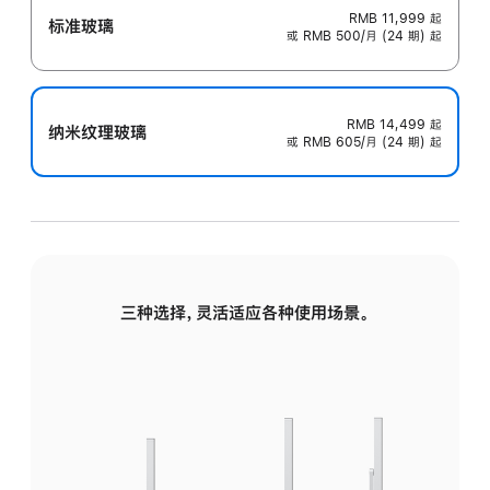
RMB 11,999
起
标准玻璃
或 RMB 500/月 (24 期) 起
RMB 14,499
起
纳米纹理玻璃
或 RMB 605/月 (24 期) 起
三种选择，灵活适应各种使用场景。
标