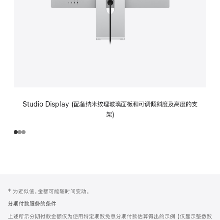
Studio Display (配备纳米纹理玻璃面板和可调倾斜度及高度的支
架)
网
脚
‡ 为近似值。金额可能随时间变动。
注
页
分期付款服务的条件
页
上述所示分期付款金额仅为使用特定期数免息分期付款估算得出的示例 (仅显示整数数