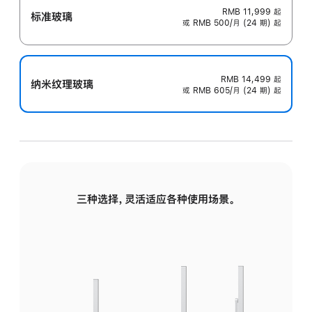
RMB 11,999
起
标准玻璃
或 RMB 500/月 (24 期) 起
RMB 14,499
起
纳米纹理玻璃
或 RMB 605/月 (24 期) 起
三种选择，灵活适应各种使用场景。
标