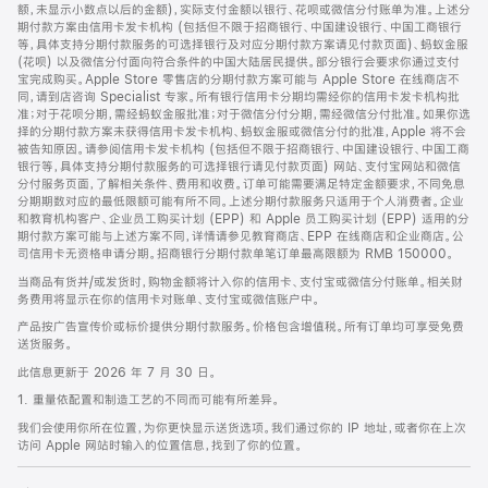
脚
额，未显示小数点以后的金额)，实际支付金额以银行、花呗或微信分付账单为准。上述分
期付款方案由信用卡发卡机构 (包括但不限于招商银行、中国建设银行、中国工商银行
等，具体支持分期付款服务的可选择银行及对应分期付款方案请见付款页面)、蚂蚁金服
(花呗) 以及微信分付面向符合条件的中国大陆居民提供。部分银行会要求你通过支付
宝完成购买。Apple Store 零售店的分期付款方案可能与 Apple Store 在线商店不
同，请到店咨询 Specialist 专家。所有银行信用卡分期均需经你的信用卡发卡机构批
准；对于花呗分期，需经蚂蚁金服批准；对于微信分付分期，需经微信分付批准。如果你选
择的分期付款方案未获得信用卡发卡机构、蚂蚁金服或微信分付的批准，Apple 将不会
被告知原因。请参阅信用卡发卡机构 (包括但不限于招商银行、中国建设银行、中国工商
银行等，具体支持分期付款服务的可选择银行请见付款页面) 网站、支付宝网站和微信
分付服务页面，了解相关条件、费用和收费。订单可能需要满足特定金额要求，不同免息
分期期数对应的最低限额可能有所不同。上述分期付款服务只适用于个人消费者。企业
和教育机构客户、企业员工购买计划 (EPP) 和 Apple 员工购买计划 (EPP) 适用的分
期付款方案可能与上述方案不同，详情请参见教育商店、EPP 在线商店和企业商店。公
司信用卡无资格申请分期。招商银行分期付款单笔订单最高限额为 RMB 150000。
当商品有货并/或发货时，购物金额将计入你的信用卡、支付宝或微信分付账单。相关财
务费用将显示在你的信用卡对账单、支付宝或微信账户中。
产品按广告宣传价或标价提供分期付款服务。价格包含增值税。所有订单均可享受免费
送货服务。
此信息更新于 2026 年 7 月 30 日。
1. 重量依配置和制造工艺的不同而可能有所差异。
我们会使用你所在位置，为你更快显示送货选项。我们通过你的 IP 地址，或者你在上次
访问 Apple 网站时输入的位置信息，找到了你的位置。