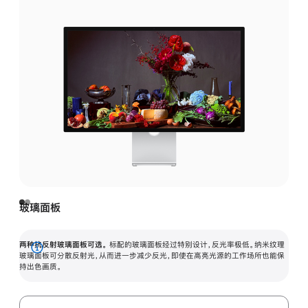
玻璃面板
两种抗反射玻璃面板可选。
标配的玻璃面板经过特别设计，反光率极低。纳米纹理
展
玻璃面板可分散反射光，从而进一步减少反光，即使在高亮光源的工作场所也能保
持出色画质。
开