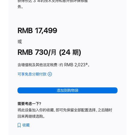
务
获得长达 3 年的技术支持和意外损坏保修服
务。
计
划
(适
RMB 17,499
用
于
或
Studio
RMB 730/月 (24 期)
Display
含增值税及其他法定税费
：约 RMB 2,023
脚
‡。
注
可享免息分期付款
(Studio
Display
-
添加到购物袋
纳
米
需要考虑一下？
纹
将此设备加入你的收藏，即可先保留全部配置选择，之后随时
理
回来再继续选购。
玻
璃
收藏
面