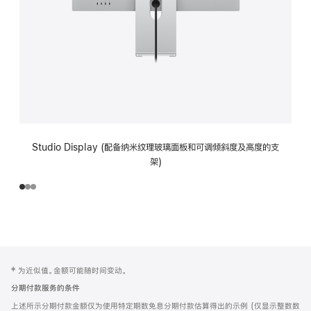
Studio Display (配备纳米纹理玻璃面板和可调倾斜度及高度的支
架)
网
脚
‡ 为近似值。金额可能随时间变动。
注
页
分期付款服务的条件
页
上述所示分期付款金额仅为使用特定期数免息分期付款估算得出的示例 (仅显示整数数