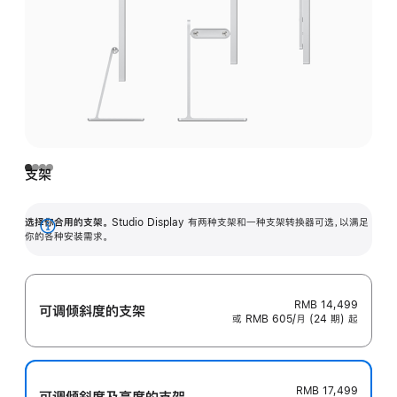
支架
选择你合用的支架。
Studio Display 有两种支架和一种支架转换器可选，以满足
展
你的各种安装需求。
开
RMB 14,499
可调倾斜度的支架
或 RMB 605/月 (24 期) 起
RMB 17,499
可调倾斜度及高‍度的支‍架