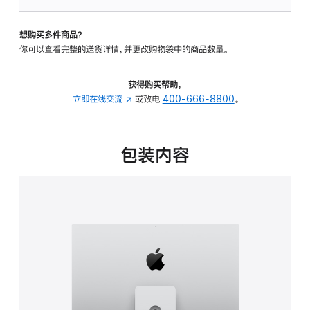
板
-
想购买多件商品？
可
你可以查看完整的送货详情，并更改购物袋中的商品数量。
调
倾
斜
获得购买帮助，
度
立即在线交流
(在
或致电
400-666-8800
。
及
新
高
窗
度
口
包装内容
的
中
支
打
架
开)
的
分
期
付
款
选
项)