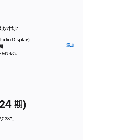
 服务计划？
dio Display)
AppleCare+
添加
期)
服
坏保修服务。
务
计
划
(适
用
于
24 期)
Studio
Display)
2,023
脚
‡。
注