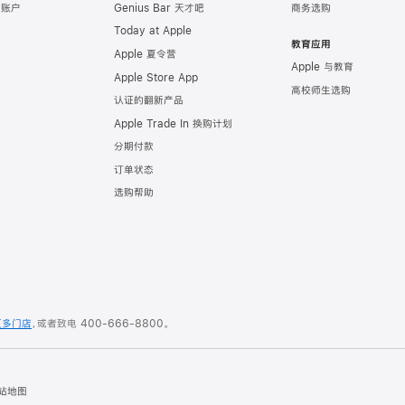
e 账户
Genius Bar 天才吧
商务选购
Today at Apple
教育应用
Apple 夏令营
Apple 与教育
Apple Store App
高校师生选购
认证的翻新产品
Apple Trade In 换购计划
分期付款
订单状态
选购帮助
更多门店
，或者致电
400-666-8800
。
站地图