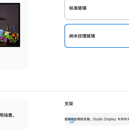
标准玻璃
纳米纹理玻璃
支架
用场景。
标配可调倾斜度的支架，提供 30 度的倾斜度
选
选择你合用的支架。
Studio Display
调节范围。
展