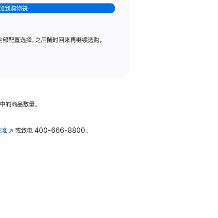
加到购物袋
全部配置选择，之后随时回来再继续选购。
中的商品数量。
交流
(在
或致电
400-666-8800。
新
窗
口
中
打
开)