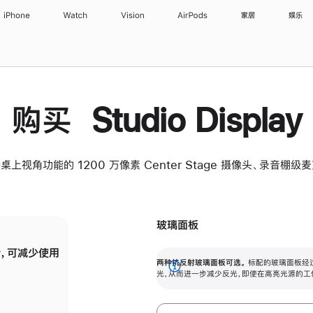
iPhone
Watch
Vision
AirPods
家居
娱乐
购买 Studio Display
桌上视角功能的 1200 万像素 Center Stage 摄像头、录音棚
玻璃面板
，可减少使用
纳米纹理玻璃面板可进一步减少反光，即使在
两种抗反射玻璃面板可选。
标配的玻璃面板经
。
有高亮光源的场所使用，也能保持出色画质。
展
光，从而进一步减少反光，即使在高亮光源的工
开