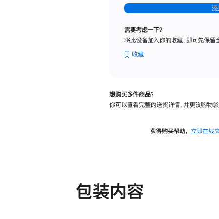
-
添
纳
米
需要考虑一下？
纹
将此设备加入你的收藏，即可先保留
理
玻
收藏
璃
面
板
想购买多件商品？
-
你可以查看完整的送货详情，并更改购物袋
可
调
倾
获得购买帮助，
立即在线
斜
度
及
高
度
包装内容
的
支
架
的