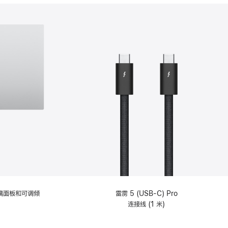
分
期
付
款
选
项)
理玻璃面板和可调倾
雷雳 5 (USB-C) Pro
连接线 (1 米)