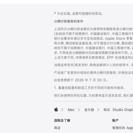
网
脚
‡ 为近似值。金额可能随时间变动。
注
页
分期付款服务的条件
页
上述所示分期付款金额仅为使用特定期数免息分期付款估
脚
(包括但不限于招商银行、中国建设银行、中国工商银行
银行会要求你通过支付宝完成购买。Apple Store 零
呗分期，需经蚂蚁金服批准；对于微信分付分期，需经微信
括但不限于招商银行、中国建设银行、中国工商银行等，
求，不同免息分期期数对应的最低限额可能有所不同。上述分
上述方案不同，详情请参见教育商店、EPP 在线商店和
当商品有货并/或发货时，购物金额将计入你的信用卡、
产品按广告宣传价或标价提供分期付款服务。价格包含
此信息更新于 2026 年 7 月 30 日。
1. 重量依配置和制造工艺的不同而可能有所差异。
我们会使用你所在位置，为你更快显示送货选项。我们通过你
Mac
显示器
购买 Studio Displ
Apple
选购及了解
账户
商店
管理你的 App