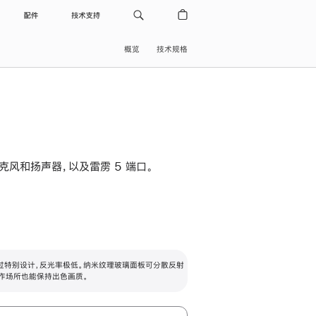
配件
技术支持
概览
技术规格
级麦克风和扬声器，以及雷雳 5 端口。
过特别设计，反光率极低。纳米纹理玻璃面板可分散反射
作场所也能保持出色画质。