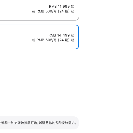
RMB 11,999
起
或 RMB 500/月 (24 期) 起
RMB 14,499
起
或 RMB 605/月 (24 期) 起
配可调倾斜度及高度的支架，额外增加 105
VESA 支架转换器
 有两种支架和一种支架转换器可选，以满足你的各种安装需求。
毫米的高度调节范围。
容的支架 (未随附)