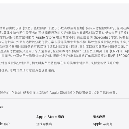
算得出的示例 (仅显示整数数额，未显示小数点以后的金额)，实际支付金额以银行、花呗或
等，具体支持分期付款服务的可选择银行及对应分期付款方案请见付款页面)、蚂蚁金服 (花呗
售店的分期付款方案可能与 Apple Store 在线商店不同，请到店咨询 Specialist 专
分付批准。如果你选择的分期付款方案未获得信用卡发卡机构、蚂蚁金服或微信分付的批准，Ap
具体支持分期付款服务的可选择银行请见付款页面) 网站、支付宝网站和微信分付服务页面，
期付款服务只适用于个人消费者。企业和教育机构客户、企业员工购买计划 (EPP) 和 Appl
企业商店。公司信用卡无资格申请分期。招商银行分期付款单笔订单最高限额为 RMB 150000
支付宝或微信分付账单。相关财务费用将显示在你的信用卡对账单、支付宝或微信账户中。
增值税。所有订单均可享受免费送货服务。
的 IP 地址，或者你在上次访问 Apple 网站时输入的位置信息，找到了你的位置。
ay
Apple Store 商店
商务应用
le 账户
查找零售店
Apple 与商务