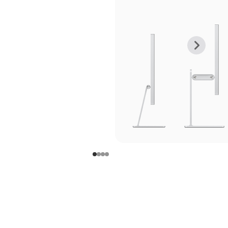
上
下
一
一
张
张
图
图
库
库
图
图
片
片
-
-
支
支
架
架