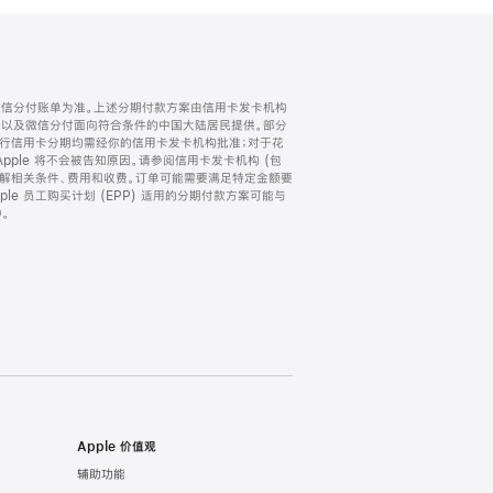
微信分付账单为准。上述分期付款方案由信用卡发卡机构
) 以及微信分付面向符合条件的中国大陆居民提供。部分
家。所有银行信用卡分期均需经你的信用卡发卡机构批准；对于花
ple 将不会被告知原因。请参阅信用卡发卡机构 (包
了解相关条件、费用和收费。订单可能需要满足特定金额要
e 员工购买计划 (EPP) 适用的分期付款方案可能与
。
Apple 价值观
辅助功能