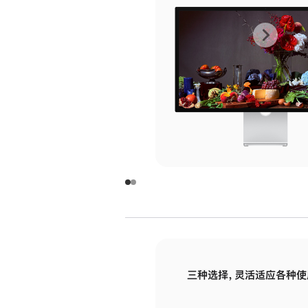
上
下
一
一
张
张
图
图
库
库
图
图
片
片
-
-
玻
玻
璃
璃
三种选择，灵活适应各种使
面
面
板
板