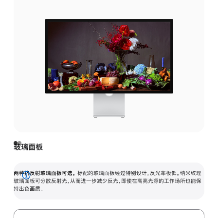
玻璃面板
两种抗反射玻璃面板可选。
标配的玻璃面板经过特别设计，反光率极低。纳米纹理
展
玻璃面板可分散反射光，从而进一步减少反光，即使在高亮光源的工作场所也能保
持出色画质。
开