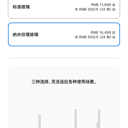
RMB 11,999
起
标准玻璃
或 RMB 500/月 (24 期) 起
RMB 14,499
起
纳米纹理玻璃
或 RMB 605/月 (24 期) 起
三种选择，灵活适应各种使用场景。
标