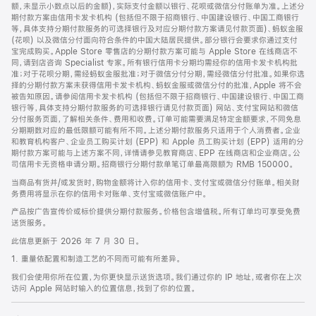
脚
额，未显示小数点以后的金额)，实际支付金额以银行、花呗或微信分付账单为准。上述分
期付款方案由信用卡发卡机构 (包括但不限于招商银行、中国建设银行、中国工商银行
等，具体支持分期付款服务的可选择银行及对应分期付款方案请见付款页面)、蚂蚁金服
(花呗) 以及微信分付面向符合条件的中国大陆居民提供。部分银行会要求你通过支付
宝完成购买。Apple Store 零售店的分期付款方案可能与 Apple Store 在线商店不
同，请到店咨询 Specialist 专家。所有银行信用卡分期均需经你的信用卡发卡机构批
准；对于花呗分期，需经蚂蚁金服批准；对于微信分付分期，需经微信分付批准。如果你选
择的分期付款方案未获得信用卡发卡机构、蚂蚁金服或微信分付的批准，Apple 将不会
被告知原因。请参阅信用卡发卡机构 (包括但不限于招商银行、中国建设银行、中国工商
银行等，具体支持分期付款服务的可选择银行请见付款页面) 网站、支付宝网站和微信
分付服务页面，了解相关条件、费用和收费。订单可能需要满足特定金额要求，不同免息
分期期数对应的最低限额可能有所不同。上述分期付款服务只适用于个人消费者。企业
和教育机构客户、企业员工购买计划 (EPP) 和 Apple 员工购买计划 (EPP) 适用的分
期付款方案可能与上述方案不同，详情请参见教育商店、EPP 在线商店和企业商店。公
司信用卡无资格申请分期。招商银行分期付款单笔订单最高限额为 RMB 150000。
当商品有货并/或发货时，购物金额将计入你的信用卡、支付宝或微信分付账单。相关财
务费用将显示在你的信用卡对账单、支付宝或微信账户中。
产品按广告宣传价或标价提供分期付款服务。价格包含增值税。所有订单均可享受免费
送货服务。
此信息更新于 2026 年 7 月 30 日。
1. 重量依配置和制造工艺的不同而可能有所差异。
我们会使用你所在位置，为你更快显示送货选项。我们通过你的 IP 地址，或者你在上次
访问 Apple 网站时输入的位置信息，找到了你的位置。