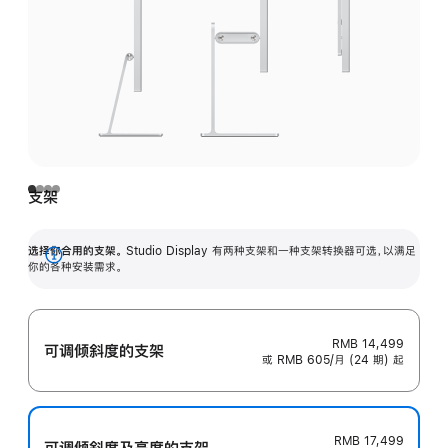
支架
选择你合用的支架。
Studio Display 有两种支架和一种支架转换器可选，以满足
展
你的各种安装需求。
开
RMB 14,499
可调倾斜度的支架
或 RMB 605/月 (24 期) 起
RMB 17,499
可调倾斜度及高‍度的支‍架