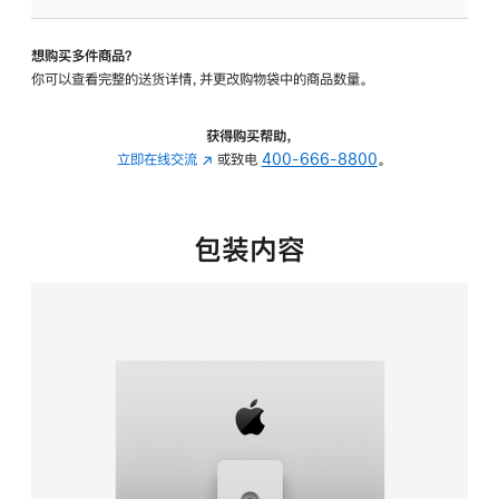
板
-
想购买多件商品？
可
你可以查看完整的送货详情，并更改购物袋中的商品数量。
调
倾
斜
获得购买帮助，
度
立即在线交流
(在
或致电
400-666-8800
。
及
新
高
窗
度
口
包装内容
的
中
支
打
架
开)
的
分
期
付
款
选
项)