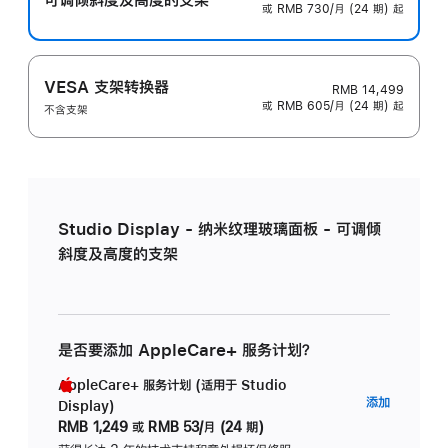
或 RMB 730/月 (24 期) 起
VESA 支架转换器
RMB 14,499
或 RMB 605/月 (24 期) 起
不含支架
Studio Display - 纳米纹理玻璃面板 - 可调倾
斜度及高度的支架
是否要添加 AppleCare+ 服务计划？
AppleCare+ 服务计划 (适用于 Studio
AppleC
添加
Display)
服
RMB 1,249
或
RMB 53/月 (24 期)