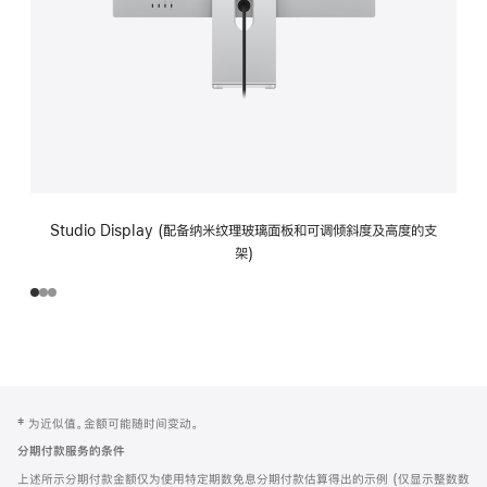
Studio Display (配备纳米纹理玻璃面板和可调倾斜度及高度的支
架)
网
脚
‡ 为近似值。金额可能随时间变动。
注
页
分期付款服务的条件
页
上述所示分期付款金额仅为使用特定期数免息分期付款估算得出的示例 (仅显示整数数