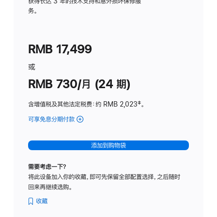
务
获得长达 3 年的技术支持和意外损坏保修服
务。
计
划
(适
RMB 17,499
用
于
或
Studio
RMB 730/月 (24 期)
Display
含增值税及其他法定税费
：约 RMB 2,023
脚
‡。
注
可享免息分期付款
(Studio
Display
-
添加到购物袋
纳
米
需要考虑一下？
纹
将此设备加入你的收藏，即可先保留全部配置选择，之后随时
理
回来再继续选购。
玻
璃
收藏
面