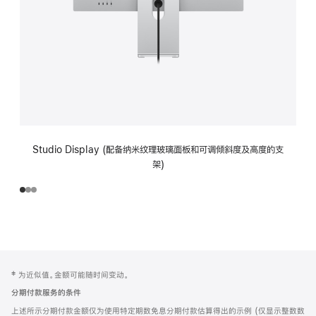
Studio Display (配备纳米纹理玻璃面板和可调倾斜度及高度的支
架)
网
脚
‡ 为近似值。金额可能随时间变动。
注
页
分期付款服务的条件
页
上述所示分期付款金额仅为使用特定期数免息分期付款估算得出的示例 (仅显示整数数