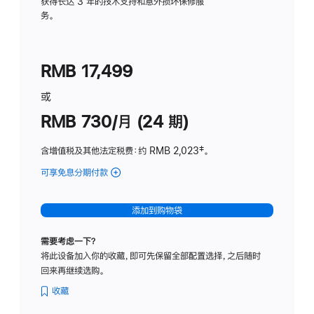
务
获得长达 3 年的技术支持和意外损坏保修服
务。
计
划
(适
RMB 17,499
用
于
或
Studio
RMB 730/月 (24 期)
Display
含增值税及其他法定税费
：约 RMB 2,023
脚
‡。
注
可享免息分期付款
(Studio
Display
-
添加到购物袋
纳
米
需要考虑一下？
纹
将此设备加入你的收藏，即可先保留全部配置选择，之后随时
理
回来再继续选购。
玻
璃
收藏
面