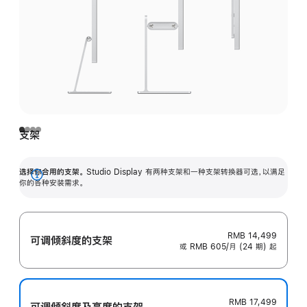
支架
选择你合用的支架。
Studio Display 有两种支架和一种支架转换器可选，以满足
展
你的各种安装需求。
开
RMB 14,499
可调倾斜度的支架
或 RMB 605/月 (24 期) 起
RMB 17,499
可调倾斜度及高‍度的支‍架