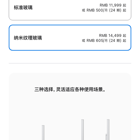
RMB 11,999
起
标准玻璃
或 RMB 500/月 (24 期) 起
RMB 14,499
起
纳米纹理玻璃
或 RMB 605/月 (24 期) 起
三种选择，灵活适应各种使用场景。
标