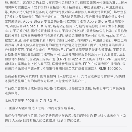
脚
额，未显示小数点以后的金额)，实际支付金额以银行、花呗或微信分付账单为准。上述分
期付款方案由信用卡发卡机构 (包括但不限于招商银行、中国建设银行、中国工商银行
等，具体支持分期付款服务的可选择银行及对应分期付款方案请见付款页面)、蚂蚁金服
(花呗) 以及微信分付面向符合条件的中国大陆居民提供。部分银行会要求你通过支付
宝完成购买。Apple Store 零售店的分期付款方案可能与 Apple Store 在线商店不
同，请到店咨询 Specialist 专家。所有银行信用卡分期均需经你的信用卡发卡机构批
准；对于花呗分期，需经蚂蚁金服批准；对于微信分付分期，需经微信分付批准。如果你选
择的分期付款方案未获得信用卡发卡机构、蚂蚁金服或微信分付的批准，Apple 将不会
被告知原因。请参阅信用卡发卡机构 (包括但不限于招商银行、中国建设银行、中国工商
银行等，具体支持分期付款服务的可选择银行请见付款页面) 网站、支付宝网站和微信
分付服务页面，了解相关条件、费用和收费。订单可能需要满足特定金额要求，不同免息
分期期数对应的最低限额可能有所不同。上述分期付款服务只适用于个人消费者。企业
和教育机构客户、企业员工购买计划 (EPP) 和 Apple 员工购买计划 (EPP) 适用的分
期付款方案可能与上述方案不同，详情请参见教育商店、EPP 在线商店和企业商店。公
司信用卡无资格申请分期。招商银行分期付款单笔订单最高限额为 RMB 150000。
当商品有货并/或发货时，购物金额将计入你的信用卡、支付宝或微信分付账单。相关财
务费用将显示在你的信用卡对账单、支付宝或微信账户中。
产品按广告宣传价或标价提供分期付款服务。价格包含增值税。所有订单均可享受免费
送货服务。
此信息更新于 2026 年 7 月 30 日。
1. 重量依配置和制造工艺的不同而可能有所差异。
我们会使用你所在位置，为你更快显示送货选项。我们通过你的 IP 地址，或者你在上次
访问 Apple 网站时输入的位置信息，找到了你的位置。