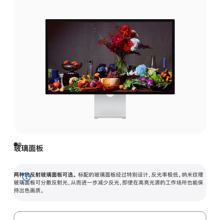
玻璃面板
两种抗反射玻璃面板可选。
标配的玻璃面板经过特别设计，反光率极低。纳米纹理
展
玻璃面板可分散反射光，从而进一步减少反光，即使在高亮光源的工作场所也能保
持出色画质。
开