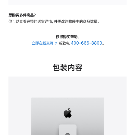
板
-
想购买多件商品？
可
你可以查看完整的送货详情，并更改购物袋中的商品数量。
调
倾
斜
获得购买帮助，
度
立即在线交流
(在
或致电
400-666-8800
。
及
新
高
窗
度
口
包装内容
的
中
支
打
架
开)
的
分
期
付
款
选
项)