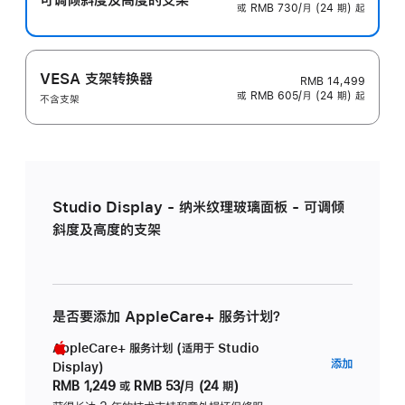
或 RMB 730/月 (24 期) 起
VESA 支架转换器
RMB 14,499
或 RMB 605/月 (24 期) 起
不含支架
Studio Display - 纳米纹理玻璃面板 - 可调倾
斜度及高度的支架
是否要添加 AppleCare+ 服务计划？
AppleCare+ 服务计划 (适用于 Studio
AppleC
添加
Display)
服
RMB 1,249
或
RMB 53/月 (24 期)