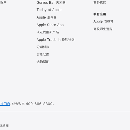
e 账户
Genius Bar 天才吧
商务选购
Today at Apple
教育应用
Apple 夏令营
Apple 与教育
Apple Store App
高校师生选购
认证的翻新产品
Apple Trade In 换购计划
分期付款
订单状态
选购帮助
更多门店
，或者致电
400-666-8800
。
站地图