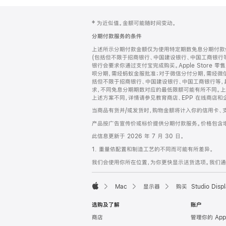
网
脚
‡ 为近似值。金额可能随时间变动。
注
页
分期付款服务的条件
页
上述所示分期付款金额仅为使用特定期数免息分期付款估
脚
(包括但不限于招商银行、中国建设银行、中国工商银行
银行会要求你通过支付宝完成购买。Apple Store 零
呗分期，需经蚂蚁金服批准；对于微信分付分期，需经微信
括但不限于招商银行、中国建设银行、中国工商银行等，
求，不同免息分期期数对应的最低限额可能有所不同。上述分
上述方案不同，详情请参见教育商店、EPP 在线商店和
当商品有货并/或发货时，购物金额将计入你的信用卡、
产品按广告宣传价或标价提供分期付款服务。价格包含
此信息更新于 2026 年 7 月 30 日。
1. 重量依配置和制造工艺的不同而可能有所差异。
我们会使用你所在位置，为你更快显示送货选项。我们通过你
Mac
显示器
购买 Studio Displ
Apple
选购及了解
账户
商店
管理你的 App