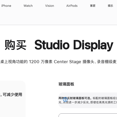
iPhone
Watch
Vision
AirPods
家居
娱乐
购买 Studio Display
桌上视角功能的 1200 万像素 Center Stage 摄像头、录音棚
玻璃面板
，可减少使用
纳米纹理玻璃面板可进一步减少反光，即使在
两种抗反射玻璃面板可选。
标配的玻璃面板经
。
有高亮光源的场所使用，也能保持出色画质。
展
光，从而进一步减少反光，即使在高亮光源的工
开