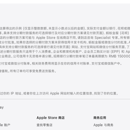
算得出的示例 (仅显示整数数额，未显示小数点以后的金额)，实际支付金额以银行、花呗或
等，具体支持分期付款服务的可选择银行及对应分期付款方案请见付款页面)、蚂蚁金服 (花呗
售店的分期付款方案可能与 Apple Store 在线商店不同，请到店咨询 Specialist 专
分付批准。如果你选择的分期付款方案未获得信用卡发卡机构、蚂蚁金服或微信分付的批准，Ap
具体支持分期付款服务的可选择银行请见付款页面) 网站、支付宝网站和微信分付服务页面，
期付款服务只适用于个人消费者。企业和教育机构客户、企业员工购买计划 (EPP) 和 Appl
企业商店。公司信用卡无资格申请分期。招商银行分期付款单笔订单最高限额为 RMB 150000
支付宝或微信分付账单。相关财务费用将显示在你的信用卡对账单、支付宝或微信账户中。
增值税。所有订单均可享受免费送货服务。
的 IP 地址，或者你在上次访问 Apple 网站时输入的位置信息，找到了你的位置。
ay
Apple Store 商店
商务应用
le 账户
查找零售店
Apple 与商务