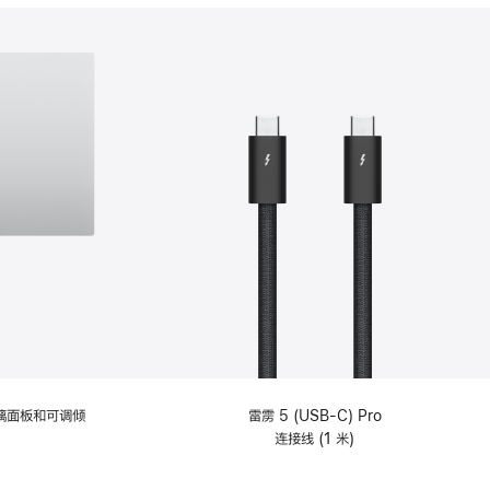
分
期
付
款
选
项)
理玻璃面板和可调倾
雷雳 5 (USB-C) Pro
连接线 (1 米)