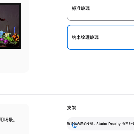
标准玻璃
纳米纹理玻璃
支架
用场景。
标配可调倾斜度的支架，提供 30 度的倾斜度
选
选择你合用的支架。
Studio Display
调节范围。
展