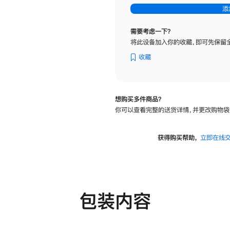
-
添
纳
米
需要考虑一下？
纹
将此设备加入你的收藏，即可先保留
理
玻
收藏
璃
面
板
想购买多件商品？
-
你可以查看完整的送货详情，并更改购物袋
可
调
倾
获得购买帮助，
立即在线
斜
度
及
高
度
包装内容
的
支
架
的