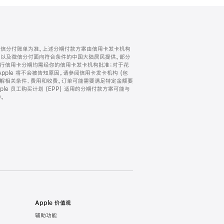
微信分付账单为准。上述分期付款方案由信用卡发卡机构
) 以及微信分付面向符合条件的中国大陆居民提供。部分
家。所有银行信用卡分期均需经你的信用卡发卡机构批准；对于花
ple 将不会被告知原因。请参阅信用卡发卡机构 (包
了解相关条件、费用和收费。订单可能需要满足特定金额要
e 员工购买计划 (EPP) 适用的分期付款方案可能与
。
Apple 价值观
辅助功能