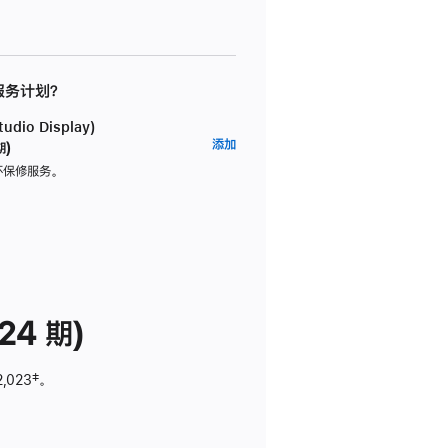
 服务计划？
dio Display)
AppleCare+
添加
期)
服
坏保修服务。
务
计
划
(适
用
于
24 期)
Studio
Display)
2,023
脚
‡。
注