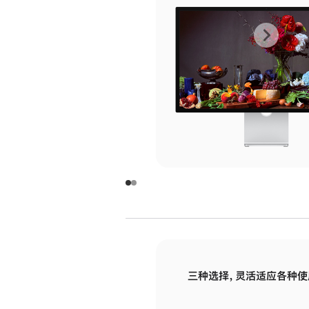
上
下
一
一
张
张
图
图
库
库
图
图
片
片
-
-
玻
玻
璃
璃
三种选择，灵活适应各种使
面
面
板
板