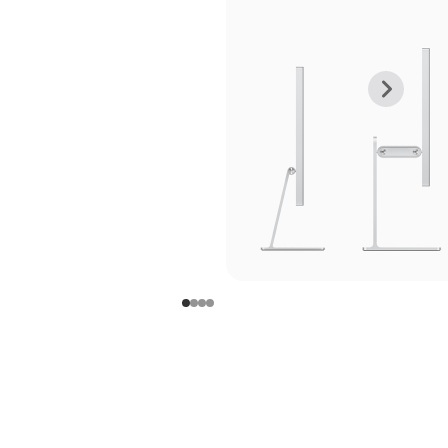
上
下
一
一
张
张
图
图
库
库
图
图
片
片
-
-
支
支
架
架