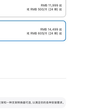
RMB 11,999
起
或 RMB 500/月 (24 期) 起
RMB 14,499
起
或 RMB 605/月 (24 期) 起
配可调倾斜度及高度的支架，额外增加 105
VESA 支架转换器
 有两种支架和一种支架转换器可选，以满足你的各种安装需求。
毫米的高度调节范围。
容的支架 (未随附)