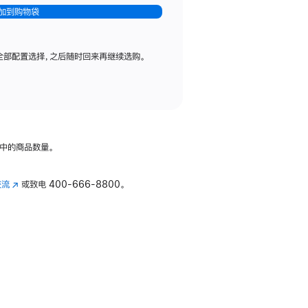
加到购物袋
全部配置选择，之后随时回来再继续选购。
中的商品数量。
交流
(在
或致电
400-666-8800。
新
窗
口
中
打
开)