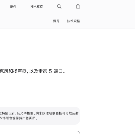
配件
技术支持
概览
技术规格
级麦克风和扬声器，以及雷雳 5 端口。
过特别设计，反光率极低。纳米纹理玻璃面板可分散反射
作场所也能保持出色画质。