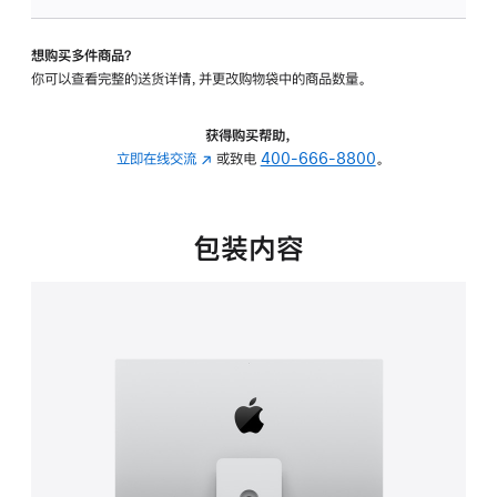
板
-
想购买多件商品？
可
你可以查看完整的送货详情，并更改购物袋中的商品数量。
调
倾
斜
获得购买帮助，
度
立即在线交流
(在
或致电
400-666-8800
。
及
新
高
窗
度
口
包装内容
的
中
支
打
架
开)
的
分
期
付
款
选
项)