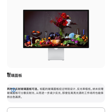
玻璃面板
两种抗反射玻璃面板可选。
标配的玻璃面板经过特别设计，反光率极低。纳米纹理
展
玻璃面板可分散反射光，从而进一步减少反光，即使在高亮光源的工作场所也能保
持出色画质。
开