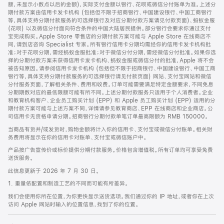
脚
额，未显示小数点以后的金额)，实际支付金额以银行、花呗或微信分付账单为准。上述分
期付款方案由信用卡发卡机构 (包括但不限于招商银行、中国建设银行、中国工商银行
等，具体支持分期付款服务的可选择银行及对应分期付款方案请见付款页面)、蚂蚁金服
(花呗) 以及微信分付面向符合条件的中国大陆居民提供。部分银行会要求你通过支付
宝完成购买。Apple Store 零售店的分期付款方案可能与 Apple Store 在线商店不
同，请到店咨询 Specialist 专家。所有银行信用卡分期均需经你的信用卡发卡机构批
准；对于花呗分期，需经蚂蚁金服批准；对于微信分付分期，需经微信分付批准。如果你选
择的分期付款方案未获得信用卡发卡机构、蚂蚁金服或微信分付的批准，Apple 将不会
被告知原因。请参阅信用卡发卡机构 (包括但不限于招商银行、中国建设银行、中国工商
银行等，具体支持分期付款服务的可选择银行请见付款页面) 网站、支付宝网站和微信
分付服务页面，了解相关条件、费用和收费。订单可能需要满足特定金额要求，不同免息
分期期数对应的最低限额可能有所不同。上述分期付款服务只适用于个人消费者。企业
和教育机构客户、企业员工购买计划 (EPP) 和 Apple 员工购买计划 (EPP) 适用的分
期付款方案可能与上述方案不同，详情请参见教育商店、EPP 在线商店和企业商店。公
司信用卡无资格申请分期。招商银行分期付款单笔订单最高限额为 RMB 150000。
当商品有货并/或发货时，购物金额将计入你的信用卡、支付宝或微信分付账单。相关财
务费用将显示在你的信用卡对账单、支付宝或微信账户中。
产品按广告宣传价或标价提供分期付款服务。价格包含增值税。所有订单均可享受免费
送货服务。
此信息更新于 2026 年 7 月 30 日。
1. 重量依配置和制造工艺的不同而可能有所差异。
我们会使用你所在位置，为你更快显示送货选项。我们通过你的 IP 地址，或者你在上次
访问 Apple 网站时输入的位置信息，找到了你的位置。