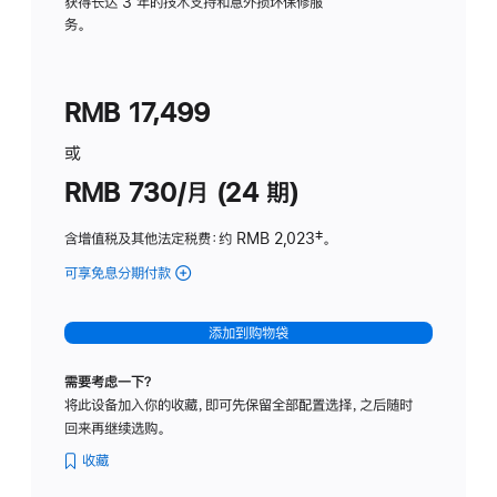
务
获得长达 3 年的技术支持和意外损坏保修服
务。
计
划
(适
RMB 17,499
用
于
或
Studio
RMB 730/月 (24 期)
Display
含增值税及其他法定税费
：约 RMB 2,023
脚
‡。
注
可享免息分期付款
(Studio
Display
-
添加到购物袋
纳
米
需要考虑一下？
纹
将此设备加入你的收藏，即可先保留全部配置选择，之后随时
理
回来再继续选购。
玻
璃
收藏
面