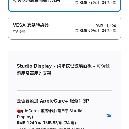
或 RMB 730/月 (24 期) 起
VESA 支架转换器
RMB 14,499
或 RMB 605/月 (24 期) 起
不含支架
Studio Display - 纳米纹理玻璃面板 - 可调倾
斜度及高度的支架
是否要添加 AppleCare+ 服务计划？
AppleCare+ 服务计划 (适用于 Studio
AppleC
添加
Display)
服
RMB 1,249
或
RMB 53/月 (24 期)