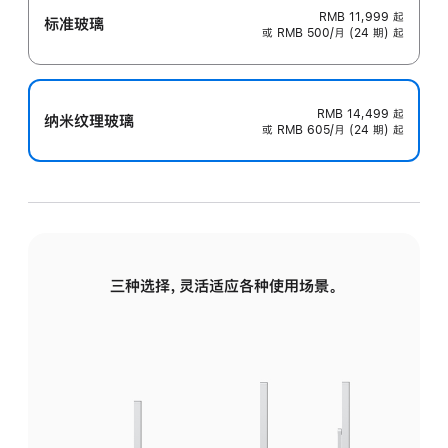
RMB 11,999
起
标准玻璃
或 RMB 500/月 (24 期) 起
RMB 14,499
起
纳米纹理玻璃
或 RMB 605/月 (24 期) 起
三种选择，灵活适应各种使用场景。
标