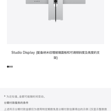
Studio Display (配备纳米纹理玻璃面板和可调倾斜度及高度的支
架)
网
脚
‡ 为近似值。金额可能随时间变动。
注
页
分期付款服务的条件
页
上述所示分期付款金额仅为使用特定期数免息分期付款估算得出的示例 (仅显示整数数