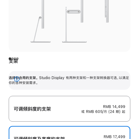
支架
选择你合用的支架。
Studio Display 有两种支架和一种支架转换器可选，以满足
展
你的各种安装需求。
开
RMB 14,499
可调倾斜度的支架
或 RMB 605/月 (24 期) 起
RMB 17,499
可调倾斜度及高‍度的支‍架