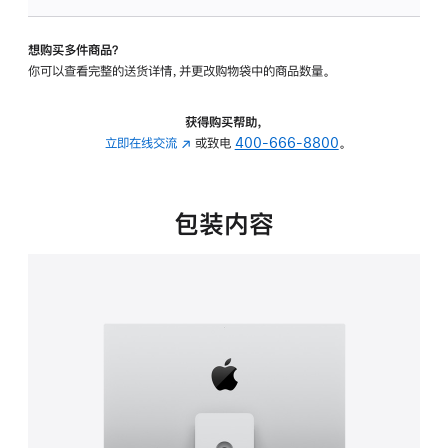
板
-
想购买多件商品？
可
你可以查看完整的送货详情，并更改购物袋中的商品数量。
调
倾
斜
获得购买帮助，
度
立即在线交流
(在
或致电
400-666-8800
。
及
新
高
窗
度
口
包装内容
的
中
支
打
架
开)
的
分
期
付
款
选
项)