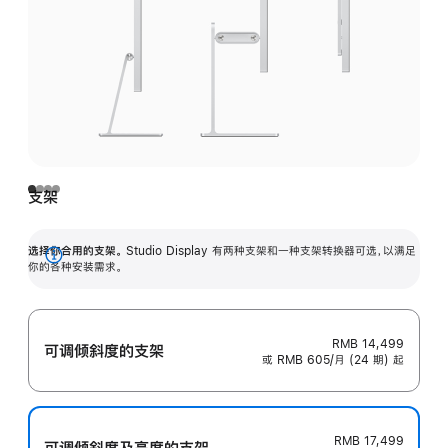
支架
选择你合用的支架。
Studio Display 有两种支架和一种支架转换器可选，以满足
展
你的各种安装需求。
开
RMB 14,499
可调倾斜度的支架
或 RMB 605/月 (24 期) 起
RMB 17,499
可调倾斜度及高‍度的支‍架