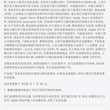
脚
额，未显示小数点以后的金额)，实际支付金额以银行、花呗或微信分付账单为准。上述分
期付款方案由信用卡发卡机构 (包括但不限于招商银行、中国建设银行、中国工商银行
等，具体支持分期付款服务的可选择银行及对应分期付款方案请见付款页面)、蚂蚁金服
(花呗) 以及微信分付面向符合条件的中国大陆居民提供。部分银行会要求你通过支付
宝完成购买。Apple Store 零售店的分期付款方案可能与 Apple Store 在线商店不
同，请到店咨询 Specialist 专家。所有银行信用卡分期均需经你的信用卡发卡机构批
准；对于花呗分期，需经蚂蚁金服批准；对于微信分付分期，需经微信分付批准。如果你选
择的分期付款方案未获得信用卡发卡机构、蚂蚁金服或微信分付的批准，Apple 将不会
被告知原因。请参阅信用卡发卡机构 (包括但不限于招商银行、中国建设银行、中国工商
银行等，具体支持分期付款服务的可选择银行请见付款页面) 网站、支付宝网站和微信
分付服务页面，了解相关条件、费用和收费。订单可能需要满足特定金额要求，不同免息
分期期数对应的最低限额可能有所不同。上述分期付款服务只适用于个人消费者。企业
和教育机构客户、企业员工购买计划 (EPP) 和 Apple 员工购买计划 (EPP) 适用的分
期付款方案可能与上述方案不同，详情请参见教育商店、EPP 在线商店和企业商店。公
司信用卡无资格申请分期。招商银行分期付款单笔订单最高限额为 RMB 150000。
当商品有货并/或发货时，购物金额将计入你的信用卡、支付宝或微信分付账单。相关财
务费用将显示在你的信用卡对账单、支付宝或微信账户中。
产品按广告宣传价或标价提供分期付款服务。价格包含增值税。所有订单均可享受免费
送货服务。
此信息更新于 2026 年 7 月 30 日。
1. 重量依配置和制造工艺的不同而可能有所差异。
我们会使用你所在位置，为你更快显示送货选项。我们通过你的 IP 地址，或者你在上次
访问 Apple 网站时输入的位置信息，找到了你的位置。