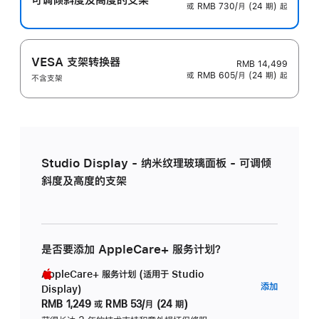
或 RMB 730/月 (24 期) 起
VESA 支架转换器
RMB 14,499
或 RMB 605/月 (24 期) 起
不含支架
Studio Display - 纳米纹理玻璃面板 - 可调倾
斜度及高度的支架
是否要添加 AppleCare+ 服务计划？
AppleCare+ 服务计划 (适用于 Studio
AppleC
添加
Display)
服
RMB 1,249
或
RMB 53/月 (24 期)