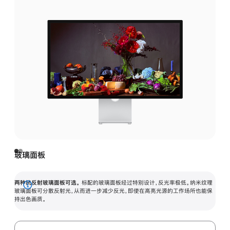
玻璃面板
两种抗反射玻璃面板可选。
标配的玻璃面板经过特别设计，反光率极低。纳米纹理
展
玻璃面板可分散反射光，从而进一步减少反光，即使在高亮光源的工作场所也能保
持出色画质。
开