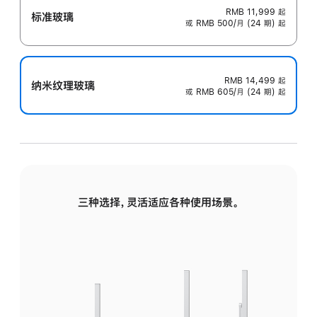
RMB 11,999
起
标准玻璃
或 RMB 500/月 (24 期) 起
RMB 14,499
起
纳米纹理玻璃
或 RMB 605/月 (24 期) 起
三种选择，灵活适应各种使用场景。
标