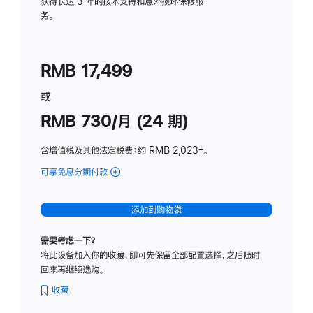
务
获得长达 3 年的技术支持和意外损坏保修服
务。
计
划
(适
RMB 17,499
用
于
或
Studio
RMB 730/月 (24 期)
Display
含增值税及其他法定税费
：约 RMB 2,023
脚
‡。
注
可享免息分期付款
(Studio
Display
-
添加到购物袋
纳
米
需要考虑一下？
纹
将此设备加入你的收藏，即可先保留全部配置选择，之后随时
理
回来再继续选购。
玻
璃
收藏
面