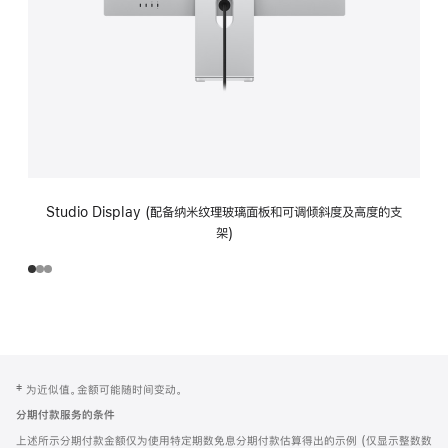
Studio Display (配备纳米纹理玻璃面板和可调倾斜度及高度的支
架)
网
脚
‡ 为近似值。金额可能随时间变动。
注
页
分期付款服务的条件
页
上述所示分期付款金额仅为使用特定期数免息分期付款估算得出的示例 (仅显示整数数