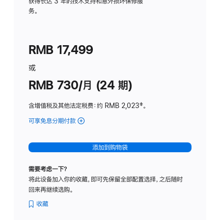
务
获得长达 3 年的技术支持和意外损坏保修服
务。
计
划
(适
RMB 17,499
用
于
或
Studio
RMB 730/月 (24 期)
Display
含增值税及其他法定税费
：约 RMB 2,023
脚
‡。
注
可享免息分期付款
(Studio
Display
-
添加到购物袋
纳
米
需要考虑一下？
纹
将此设备加入你的收藏，即可先保留全部配置选择，之后随时
理
回来再继续选购。
玻
璃
收藏
面