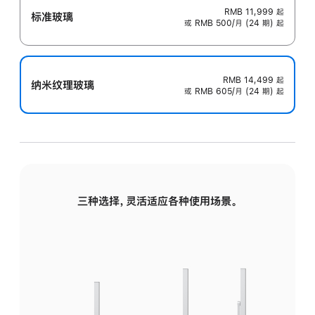
RMB 11,999
起
标准玻璃
或 RMB 500/月 (24 期) 起
RMB 14,499
起
纳米纹理玻璃
或 RMB 605/月 (24 期) 起
三种选择，灵活适应各种使用场景。
标