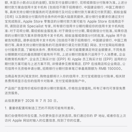
脚
额，未显示小数点以后的金额)，实际支付金额以银行、花呗或微信分付账单为准。上述分
期付款方案由信用卡发卡机构 (包括但不限于招商银行、中国建设银行、中国工商银行
等，具体支持分期付款服务的可选择银行及对应分期付款方案请见付款页面)、蚂蚁金服
(花呗) 以及微信分付面向符合条件的中国大陆居民提供。部分银行会要求你通过支付
宝完成购买。Apple Store 零售店的分期付款方案可能与 Apple Store 在线商店不
同，请到店咨询 Specialist 专家。所有银行信用卡分期均需经你的信用卡发卡机构批
准；对于花呗分期，需经蚂蚁金服批准；对于微信分付分期，需经微信分付批准。如果你选
择的分期付款方案未获得信用卡发卡机构、蚂蚁金服或微信分付的批准，Apple 将不会
被告知原因。请参阅信用卡发卡机构 (包括但不限于招商银行、中国建设银行、中国工商
银行等，具体支持分期付款服务的可选择银行请见付款页面) 网站、支付宝网站和微信
分付服务页面，了解相关条件、费用和收费。订单可能需要满足特定金额要求，不同免息
分期期数对应的最低限额可能有所不同。上述分期付款服务只适用于个人消费者。企业
和教育机构客户、企业员工购买计划 (EPP) 和 Apple 员工购买计划 (EPP) 适用的分
期付款方案可能与上述方案不同，详情请参见教育商店、EPP 在线商店和企业商店。公
司信用卡无资格申请分期。招商银行分期付款单笔订单最高限额为 RMB 150000。
当商品有货并/或发货时，购物金额将计入你的信用卡、支付宝或微信分付账单。相关财
务费用将显示在你的信用卡对账单、支付宝或微信账户中。
产品按广告宣传价或标价提供分期付款服务。价格包含增值税。所有订单均可享受免费
送货服务。
此信息更新于 2026 年 7 月 30 日。
1. 重量依配置和制造工艺的不同而可能有所差异。
我们会使用你所在位置，为你更快显示送货选项。我们通过你的 IP 地址，或者你在上次
访问 Apple 网站时输入的位置信息，找到了你的位置。