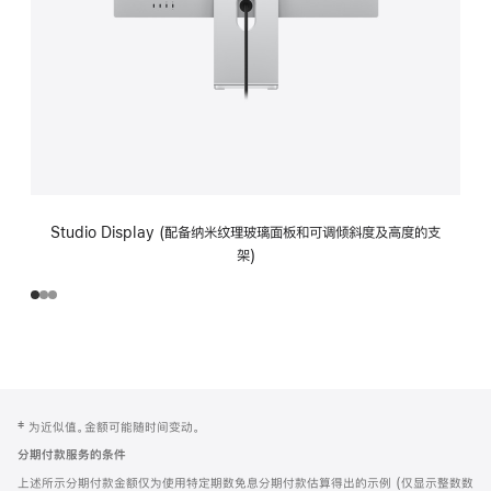
Studio Display (配备纳米纹理玻璃面板和可调倾斜度及高度的支
架)
网
脚
‡ 为近似值。金额可能随时间变动。
注
页
分期付款服务的条件
页
上述所示分期付款金额仅为使用特定期数免息分期付款估算得出的示例 (仅显示整数数