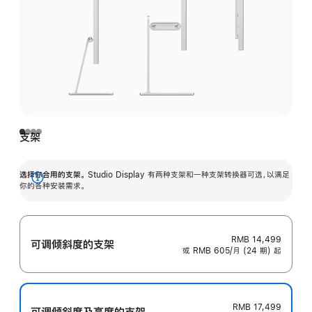
支架
选择你合用的支架。
Studio Display 有两种支架和一种支架转换器可选，以满足
展
你的各种安装需求。
开
RMB 14,499
可调倾斜度的支架
或 RMB 605/月 (24 期) 起
RMB 17,499
可调倾斜度及高‍度的支‍架