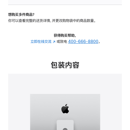
板
-
想购买多件商品？
可
你可以查看完整的送货详情，并更改购物袋中的商品数量。
调
倾
斜
获得购买帮助，
度
立即在线交流
(在
或致电
400-666-8800
。
及
新
高
窗
度
口
包装内容
的
中
支
打
架
开)
的
分
期
付
款
选
项)