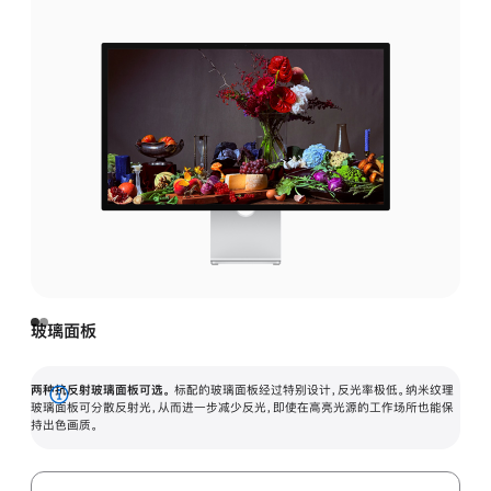
玻璃面板
两种抗反射玻璃面板可选。
标配的玻璃面板经过特别设计，反光率极低。纳米纹理
展
玻璃面板可分散反射光，从而进一步减少反光，即使在高亮光源的工作场所也能保
持出色画质。
开