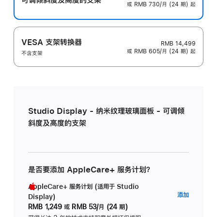
或 RMB 730/月 (24 期) 起
VESA 支架转换器
RMB 14,499
或 RMB 605/月 (24 期) 起
不含支架
Studio Display - 纳米纹理玻璃面板 - 可调倾
斜度及高度的支架
是否要添加 AppleCare+ 服务计划？
AppleCare+ 服务计划 (适用于 Studio
AppleC
添加
Display)
服
RMB 1,249
或
RMB 53/月 (24 期)