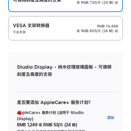
或 RMB 730/月 (24 期) 起
VESA 支架转换器
RMB 14,499
或 RMB 605/月 (24 期) 起
不含支架
Studio Display - 纳米纹理玻璃面板 - 可调倾
斜度及高度的支架
是否要添加 AppleCare+ 服务计划？
AppleCare+ 服务计划 (适用于 Studio
AppleC
添加
Display)
服
RMB 1,249
或
RMB 53/月 (24 期)