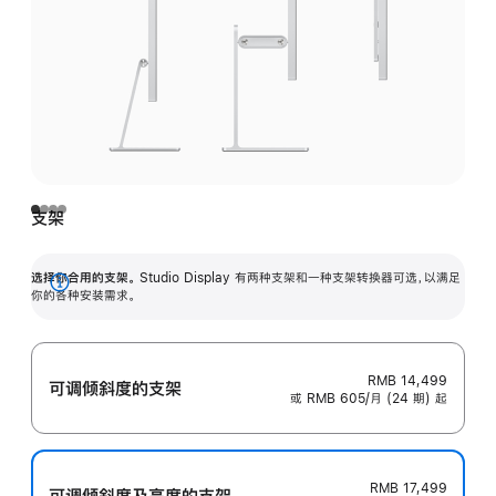
支架
选择你合用的支架。
Studio Display 有两种支架和一种支架转换器可选，以满足
展
你的各种安装需求。
开
RMB 14,499
可调倾斜度的支架
或 RMB 605/月 (24 期) 起
RMB 17,499
可调倾斜度及高‍度的支‍架