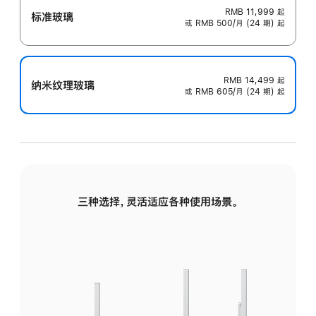
RMB 11,999
起
标准玻璃
或 RMB 500/月 (24 期) 起
RMB 14,499
起
纳米纹理玻璃
或 RMB 605/月 (24 期) 起
三种选择，灵活适应各种使用场景。
标