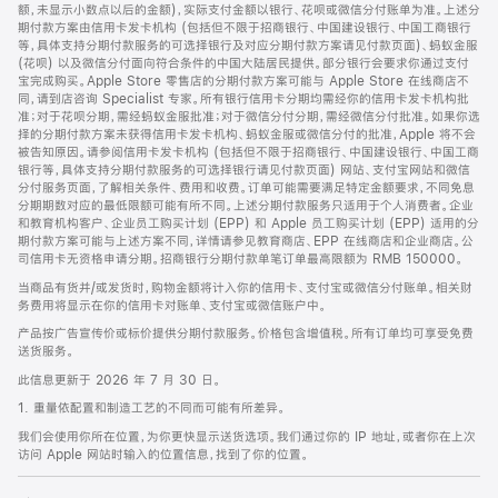
脚
额，未显示小数点以后的金额)，实际支付金额以银行、花呗或微信分付账单为准。上述分
期付款方案由信用卡发卡机构 (包括但不限于招商银行、中国建设银行、中国工商银行
等，具体支持分期付款服务的可选择银行及对应分期付款方案请见付款页面)、蚂蚁金服
(花呗) 以及微信分付面向符合条件的中国大陆居民提供。部分银行会要求你通过支付
宝完成购买。Apple Store 零售店的分期付款方案可能与 Apple Store 在线商店不
同，请到店咨询 Specialist 专家。所有银行信用卡分期均需经你的信用卡发卡机构批
准；对于花呗分期，需经蚂蚁金服批准；对于微信分付分期，需经微信分付批准。如果你选
择的分期付款方案未获得信用卡发卡机构、蚂蚁金服或微信分付的批准，Apple 将不会
被告知原因。请参阅信用卡发卡机构 (包括但不限于招商银行、中国建设银行、中国工商
银行等，具体支持分期付款服务的可选择银行请见付款页面) 网站、支付宝网站和微信
分付服务页面，了解相关条件、费用和收费。订单可能需要满足特定金额要求，不同免息
分期期数对应的最低限额可能有所不同。上述分期付款服务只适用于个人消费者。企业
和教育机构客户、企业员工购买计划 (EPP) 和 Apple 员工购买计划 (EPP) 适用的分
期付款方案可能与上述方案不同，详情请参见教育商店、EPP 在线商店和企业商店。公
司信用卡无资格申请分期。招商银行分期付款单笔订单最高限额为 RMB 150000。
当商品有货并/或发货时，购物金额将计入你的信用卡、支付宝或微信分付账单。相关财
务费用将显示在你的信用卡对账单、支付宝或微信账户中。
产品按广告宣传价或标价提供分期付款服务。价格包含增值税。所有订单均可享受免费
送货服务。
此信息更新于 2026 年 7 月 30 日。
1. 重量依配置和制造工艺的不同而可能有所差异。
我们会使用你所在位置，为你更快显示送货选项。我们通过你的 IP 地址，或者你在上次
访问 Apple 网站时输入的位置信息，找到了你的位置。