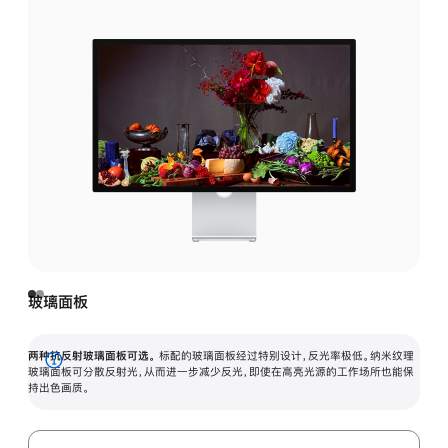
玻璃面板
两种抗反射玻璃面板可选。
标配的玻璃面板经过特别设计，反光率极低。纳米纹理
展
玻璃面板可分散反射光，从而进一步减少反光，即使在高亮光源的工作场所也能保
持出色画质。
开