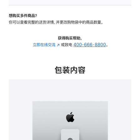
板
-
想购买多件商品？
可
你可以查看完整的送货详情，并更改购物袋中的商品数量。
调
倾
斜
获得购买帮助，
度
立即在线交流
(在
或致电
400-666-8800
。
及
新
高
窗
度
口
包装内容
的
中
支
打
架
开)
的
分
期
付
款
选
项)