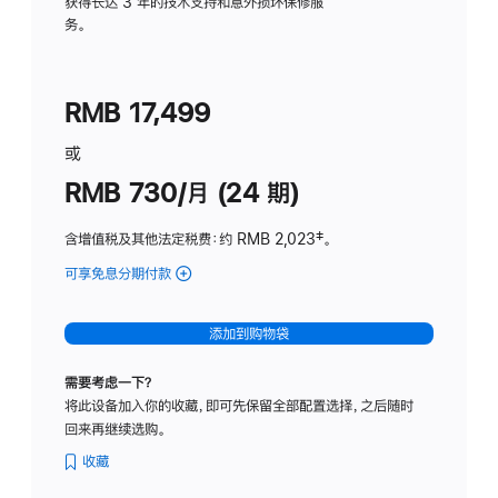
务
获得长达 3 年的技术支持和意外损坏保修服
务。
计
划
(适
RMB 17,499
用
于
或
Studio
RMB 730/月 (24 期)
Display
含增值税及其他法定税费
：约 RMB 2,023
脚
‡。
注
可享免息分期付款
(Studio
Display
-
添加到购物袋
纳
米
需要考虑一下？
纹
将此设备加入你的收藏，即可先保留全部配置选择，之后随时
理
回来再继续选购。
玻
璃
收藏
面