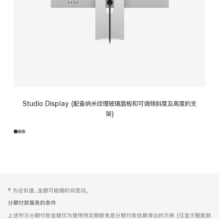
Studio Display (配备纳米纹理玻璃面板和可调倾斜度及高度的支
架)
网
脚
‡ 为近似值。金额可能随时间变动。
注
页
分期付款服务的条件
页
上述所示分期付款金额仅为使用特定期数免息分期付款估算得出的示例 (仅显示整数数