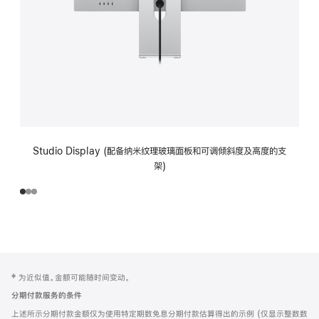
Studio Display (配备纳米纹理玻璃面板和可调倾斜度及高度的支
架)
网
脚
‡ 为近似值。金额可能随时间变动。
注
页
分期付款服务的条件
页
上述所示分期付款金额仅为使用特定期数免息分期付款估算得出的示例 (仅显示整数数