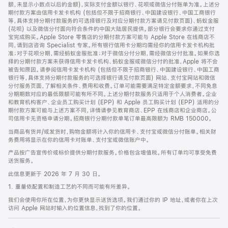
脚
额，未显示小数点以后的金额)，实际支付金额以银行、花呗或微信分付账单为准。上述分
期付款方案由信用卡发卡机构 (包括但不限于招商银行、中国建设银行、中国工商银行
等，具体支持分期付款服务的可选择银行及对应分期付款方案请见付款页面)、蚂蚁金服
(花呗) 以及微信分付面向符合条件的中国大陆居民提供。部分银行会要求你通过支付
宝完成购买。Apple Store 零售店的分期付款方案可能与 Apple Store 在线商店不
同，请到店咨询 Specialist 专家。所有银行信用卡分期均需经你的信用卡发卡机构批
准；对于花呗分期，需经蚂蚁金服批准；对于微信分付分期，需经微信分付批准。如果你选
择的分期付款方案未获得信用卡发卡机构、蚂蚁金服或微信分付的批准，Apple 将不会
被告知原因。请参阅信用卡发卡机构 (包括但不限于招商银行、中国建设银行、中国工商
银行等，具体支持分期付款服务的可选择银行请见付款页面) 网站、支付宝网站和微信
分付服务页面，了解相关条件、费用和收费。订单可能需要满足特定金额要求，不同免息
分期期数对应的最低限额可能有所不同。上述分期付款服务只适用于个人消费者。企业
和教育机构客户、企业员工购买计划 (EPP) 和 Apple 员工购买计划 (EPP) 适用的分
期付款方案可能与上述方案不同，详情请参见教育商店、EPP 在线商店和企业商店。公
司信用卡无资格申请分期。招商银行分期付款单笔订单最高限额为 RMB 150000。
当商品有货并/或发货时，购物金额将计入你的信用卡、支付宝或微信分付账单。相关财
务费用将显示在你的信用卡对账单、支付宝或微信账户中。
产品按广告宣传价或标价提供分期付款服务。价格包含增值税。所有订单均可享受免费
送货服务。
此信息更新于 2026 年 7 月 30 日。
1. 重量依配置和制造工艺的不同而可能有所差异。
我们会使用你所在位置，为你更快显示送货选项。我们通过你的 IP 地址，或者你在上次
访问 Apple 网站时输入的位置信息，找到了你的位置。