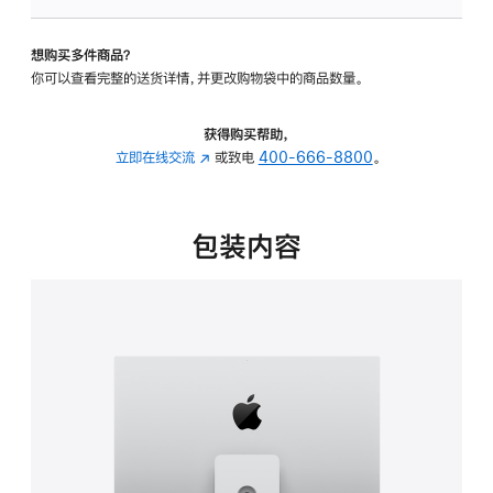
板
-
想购买多件商品？
可
你可以查看完整的送货详情，并更改购物袋中的商品数量。
调
倾
斜
获得购买帮助，
度
立即在线交流
(在
或致电
400-666-8800
。
及
新
高
窗
度
口
包装内容
的
中
支
打
架
开)
的
分
期
付
款
选
项)