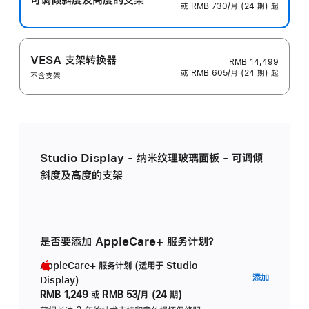
或 RMB 730/月 (24 期) 起
VESA 支架转换器
RMB 14,499
或 RMB 605/月 (24 期) 起
不含支架
Studio Display - 纳米纹理玻璃面板 - 可调倾
斜度及高度的支架
是否要添加 AppleCare+ 服务计划？
AppleCare+ 服务计划 (适用于 Studio
AppleC
添加
Display)
服
RMB 1,249
或
RMB 53/月 (24 期)