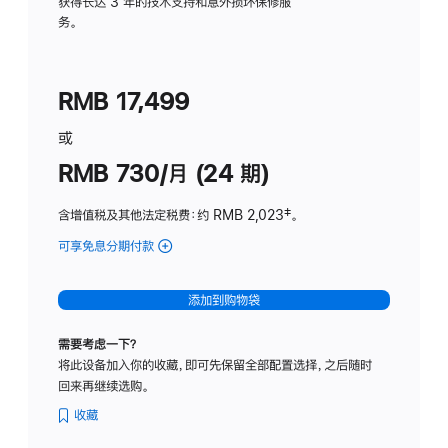
务
获得长达 3 年的技术支持和意外损坏保修服
务。
计
划
(适
RMB 17,499
用
于
或
Studio
RMB 730/月 (24 期)
Display
含增值税及其他法定税费
：约 RMB 2,023
脚
‡。
注
可享免息分期付款
(Studio
Display
-
添加到购物袋
纳
米
需要考虑一下？
纹
将此设备加入你的收藏，即可先保留全部配置选择，之后随时
理
回来再继续选购。
玻
璃
收藏
面