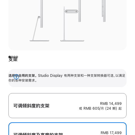
支架
选择你合用的支架。
Studio Display 有两种支架和一种支架转换器可选，以满足
展
你的各种安装需求。
开
RMB 14,499
可调倾斜度的支架
或 RMB 605/月 (24 期) 起
RMB 17,499
可调倾斜度及高‍度的支‍架