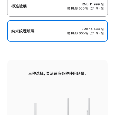
RMB 11,999
起
标准玻璃
或 RMB 500/月 (24 期) 起
RMB 14,499
起
纳米纹理玻璃
或 RMB 605/月 (24 期) 起
三种选择，灵活适应各种使用场景。
标