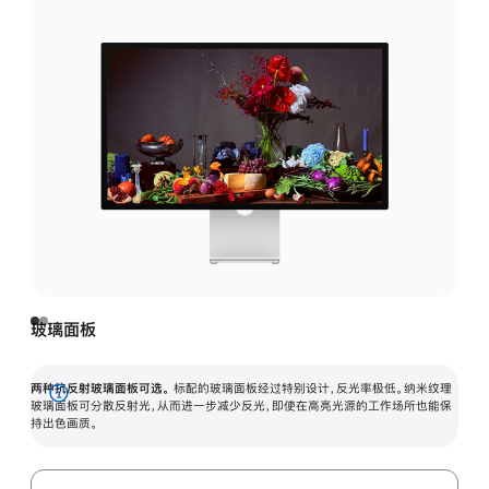
玻璃面板
两种抗反射玻璃面板可选。
标配的玻璃面板经过特别设计，反光率极低。纳米纹理
展
玻璃面板可分散反射光，从而进一步减少反光，即使在高亮光源的工作场所也能保
持出色画质。
开